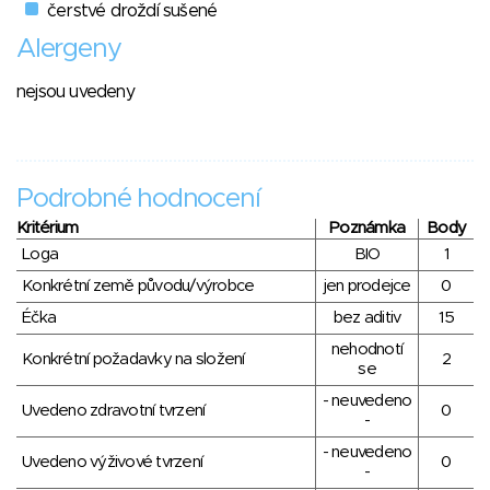
čerstvé droždí sušené
Alergeny
nejsou uvedeny
Podrobné hodnocení
Kritérium
Poznámka
Body
Loga
BIO
1
Konkrétní země původu/výrobce
jen prodejce
0
Éčka
bez aditiv
15
nehodnotí
Konkrétní požadavky na složení
2
se
- neuvedeno
Uvedeno zdravotní tvrzení
0
-
- neuvedeno
Uvedeno výživové tvrzení
0
-