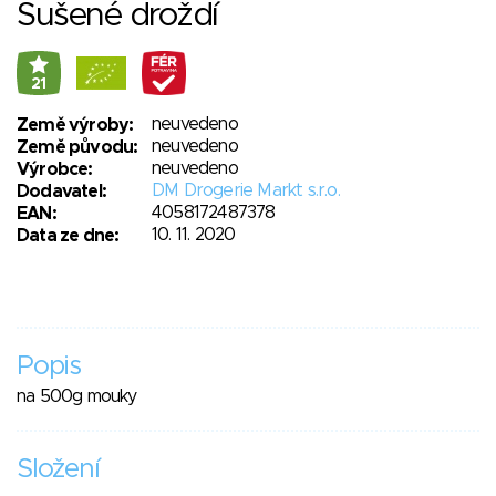
Sušené droždí
21
neuvedeno
Země výroby:
neuvedeno
Země původu:
neuvedeno
Výrobce:
DM Drogerie Markt s.r.o.
Dodavatel:
4058172487378
EAN:
10. 11. 2020
Data ze dne:
Popis
na 500g mouky
Složení