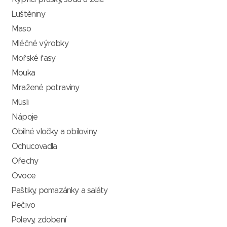
Luštěniny
Maso
Mléčné výrobky
Mořské řasy
Mouka
Mražené potraviny
Müsli
Nápoje
Obilné vločky a obiloviny
Ochucovadla
Ořechy
Ovoce
Paštiky, pomazánky a saláty
Pečivo
Polevy, zdobení