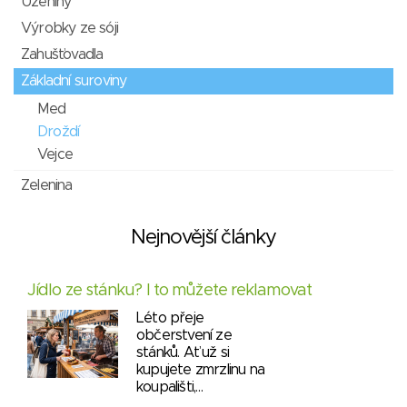
Uzeniny
Výrobky ze sóji
Zahušťovadla
Základní suroviny
Med
Droždí
Vejce
Zelenina
Nejnovější články
Jídlo ze stánku? I to můžete reklamovat
Léto přeje
občerstvení ze
stánků. Ať už si
kupujete zmrzlinu na
koupališti,…