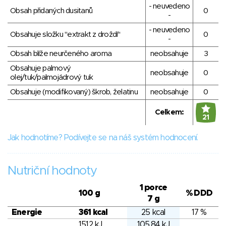
- neuvedeno
Obsah přidaných dusitanů
0
-
- neuvedeno
Obsahuje složku "extrakt z droždí"
0
-
Obsah blíže neurčeného aroma
neobsahuje
3
Obsahuje palmový
neobsahuje
0
olej/tuk/palmojádrový tuk
Obsahuje (modifikovaný) škrob, želatinu
neobsahuje
0
Celkem:
21
Jak hodnotíme? Podívejte se na náš systém hodnocení.
Nutriční hodnoty
1 porce
100 g
% DDD
7 g
Energie
361 kcal
25 kcal
17 %
1512 kJ
105.84 kJ