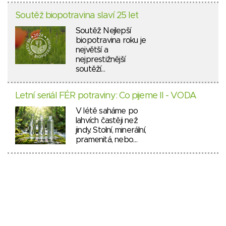
Soutěž biopotravina slaví 25 let
Soutěž Nejlepší
biopotravina roku je
největší a
nejprestižnější
soutěží…
Letní seriál FÉR potraviny: Co pijeme II - VODA
V létě saháme po
lahvích častěji než
jindy. Stolní, minerální,
pramenitá, nebo…