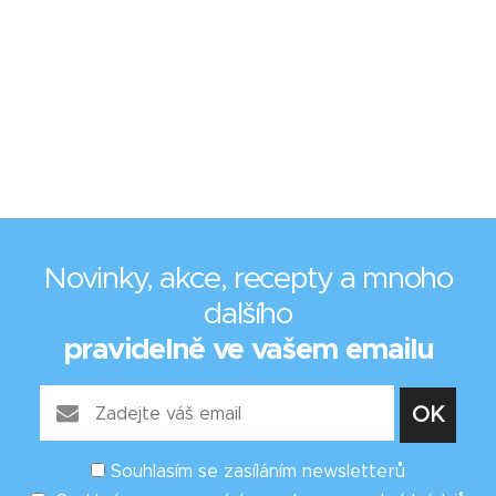
Novinky, akce, recepty a mnoho
dalšího
pravidelně ve vašem emailu
Souhlasím se zasíláním newsletterů