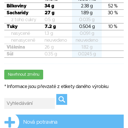
Bílkoviny
34 g
2.38 g
52 %
Sacharidy
27 g
1.89 g
30 %
z toho cukry
0.5 g
0.035 g
Tuky
7.2 g
0.504 g
10 %
nasycené
1.3 g
0.091 g
nenasycené
neuvedeno
neuvedeno
Vláknina
26 g
1.82 g
Sůl
0.35 g
0.0245 g
Navrhnout změnu
* Informace jsou převzaté z etikety daného výrobku
Nová potravina