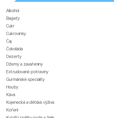
Alkohol
Bagety
Cukr
Cukrovinky
Čaj
Čokoláda
Dezerty
Džemy a zavařeniny
Extrudované potraviny
Gurmánské speciality
Houby
Káva
Kojenecká a dětská výživa
Koření
Kypřící prášky, soda a želé