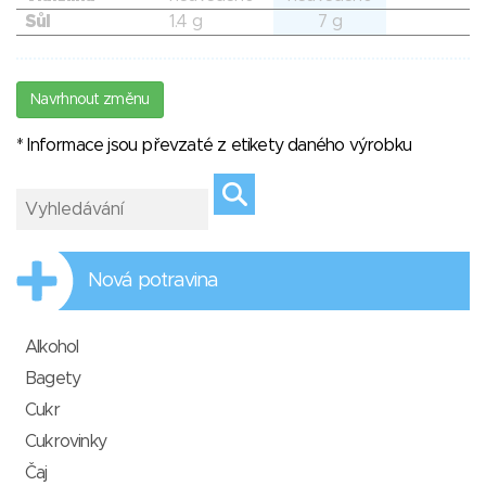
Sůl
1.4 g
7 g
Navrhnout změnu
* Informace jsou převzaté z etikety daného výrobku
Nová potravina
Alkohol
Bagety
Cukr
Cukrovinky
Čaj