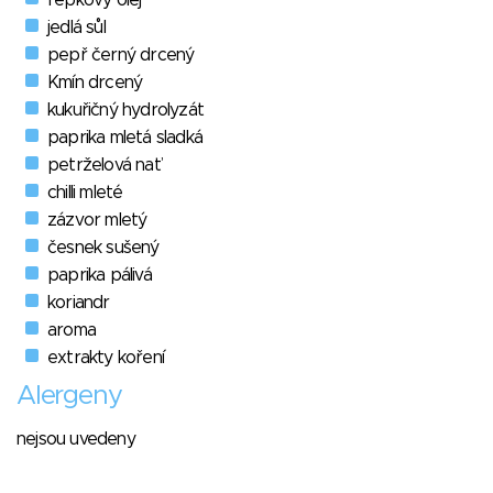
jedlá sůl
pepř černý drcený
Kmín drcený
kukuřičný hydrolyzát
paprika mletá sladká
petrželová nať
chilli mleté
zázvor mletý
česnek sušený
paprika pálivá
koriandr
aroma
extrakty koření
Alergeny
nejsou uvedeny