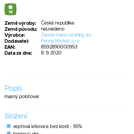
19
Česká republika
Země výroby:
neuvedeno
Země původu:
Zeman maso-uzeniny, a.s.
Výrobce:
Penny Market s.r.o.
Dodavatel:
8592890000953
EAN:
8. 9. 2020
Data ze dne:
Popis
masný polotovar
Složení
vepřová krkovice bez kosti - 95%
řepkový olej