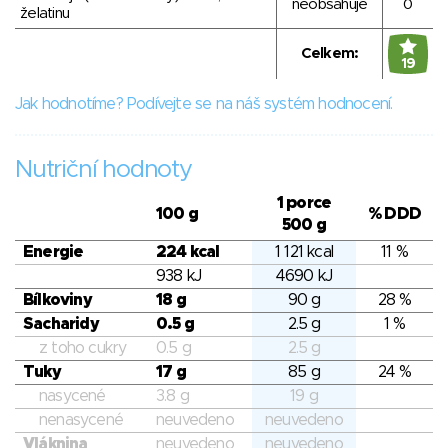
neobsahuje
0
želatinu
Celkem:
19
Jak hodnotíme? Podívejte se na náš systém hodnocení.
Nutriční hodnoty
1 porce
100 g
% DDD
500 g
Energie
224 kcal
1 121 kcal
11 %
938 kJ
4690 kJ
Bílkoviny
18 g
90 g
28 %
Sacharidy
0.5 g
2.5 g
1 %
z toho cukry
0.5 g
2.5 g
Tuky
17 g
85 g
24 %
nasycené
3.8 g
19 g
nenasycené
neuvedeno
neuvedeno
Vláknina
neuvedeno
neuvedeno