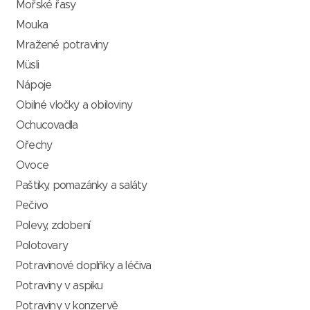
Mořské řasy
Mouka
Mražené potraviny
Müsli
Nápoje
Obilné vločky a obiloviny
Ochucovadla
Ořechy
Ovoce
Paštiky, pomazánky a saláty
Pečivo
Polevy, zdobení
Polotovary
Potravinové doplňky a léčiva
Potraviny v aspiku
Potraviny v konzervě