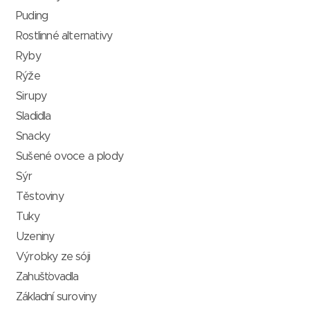
Puding
Rostlinné alternativy
Ryby
Rýže
Sirupy
Sladidla
Snacky
Sušené ovoce a plody
Sýr
Těstoviny
Tuky
Uzeniny
Výrobky ze sóji
Zahušťovadla
Základní suroviny