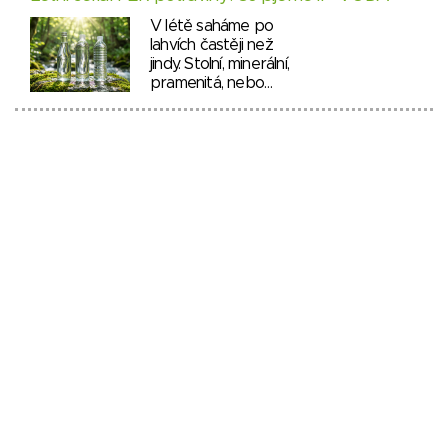
V létě saháme po
lahvích častěji než
jindy. Stolní, minerální,
pramenitá, nebo…