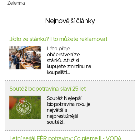
Zelenina
Nejnovější články
Jídlo ze stánku? I to můžete reklamovat
Léto přeje
občerstvení ze
stánků. Ať už si
kupujete zmrzlinu na
koupališti,…
Soutěž biopotravina slaví 25 let
Soutěž Nejlepší
biopotravina roku je
největší a
nejprestižnější
soutěží…
Letní seriál FÉR potraviny: Co pijeme II - VODA