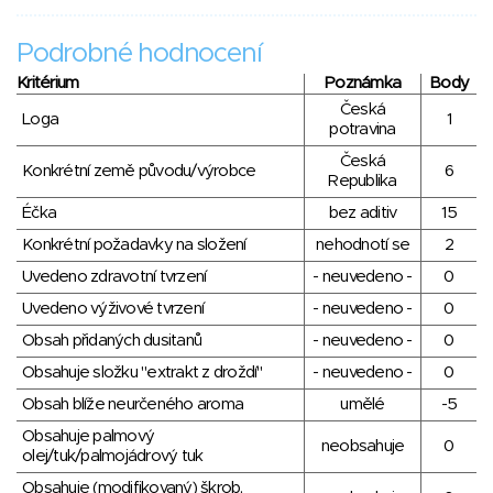
Podrobné hodnocení
Kritérium
Poznámka
Body
Česká
Loga
1
potravina
Česká
Konkrétní země původu/výrobce
6
Republika
Éčka
bez aditiv
15
Konkrétní požadavky na složení
nehodnotí se
2
Uvedeno zdravotní tvrzení
- neuvedeno -
0
Uvedeno výživové tvrzení
- neuvedeno -
0
Obsah přidaných dusitanů
- neuvedeno -
0
Obsahuje složku "extrakt z droždí"
- neuvedeno -
0
Obsah blíže neurčeného aroma
umělé
-5
Obsahuje palmový
neobsahuje
0
olej/tuk/palmojádrový tuk
Obsahuje (modifikovaný) škrob,