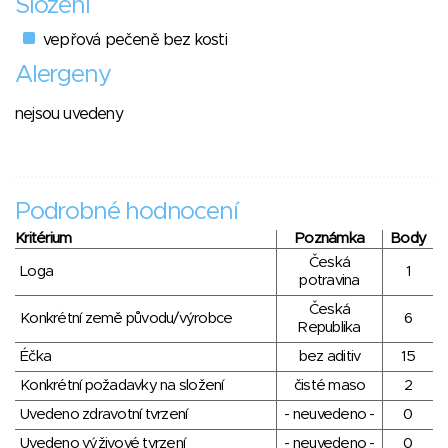
Složení
vepřová pečeně bez kosti
Alergeny
nejsou uvedeny
Podrobné hodnocení
Kritérium
Poznámka
Body
Česká
Loga
1
potravina
Česká
Konkrétní země původu/výrobce
6
Republika
Éčka
bez aditiv
15
Konkrétní požadavky na složení
čisté maso
2
Uvedeno zdravotní tvrzení
- neuvedeno -
0
Uvedeno výživové tvrzení
- neuvedeno -
0