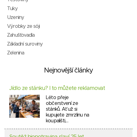
Tuky
Uzeniny
Výrobky ze sóji
Zahušťovadla
Základní suroviny
Zelenina
Nejnovější články
Jídlo ze stánku? I to můžete reklamovat
Léto přeje
občerstvení ze
stánků. Ať už si
kupujete zmrzlinu na
koupališti,…