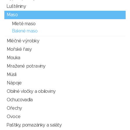
Luštěniny
Maso
Mleté maso
Balené maso
Mléčné výrobky
Mořské řasy
Mouka
Mražené potraviny
Müsli
Nápoje
Obilné vločky a obiloviny
Ochucovadla
Ořechy
Ovoce
Paštiky, pomazánky a saláty