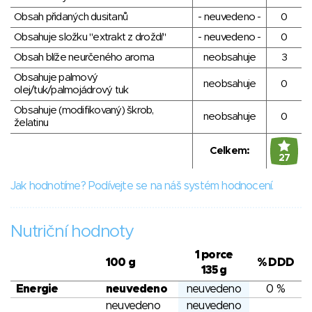
Obsah přidaných dusitanů
- neuvedeno -
0
Obsahuje složku "extrakt z droždí"
- neuvedeno -
0
Obsah blíže neurčeného aroma
neobsahuje
3
Obsahuje palmový
neobsahuje
0
olej/tuk/palmojádrový tuk
Obsahuje (modifikovaný) škrob,
neobsahuje
0
želatinu
Celkem:
27
Jak hodnotíme? Podívejte se na náš systém hodnocení.
Nutriční hodnoty
1 porce
100 g
% DDD
135 g
Energie
neuvedeno
neuvedeno
0 %
neuvedeno
neuvedeno