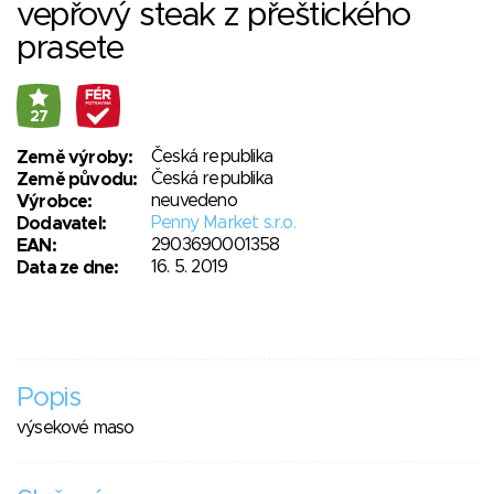
vepřový steak z přeštického
prasete
27
Česká republika
Země výroby:
Česká republika
Země původu:
neuvedeno
Výrobce:
Penny Market s.r.o.
Dodavatel:
2903690001358
EAN:
16. 5. 2019
Data ze dne:
Popis
výsekové maso