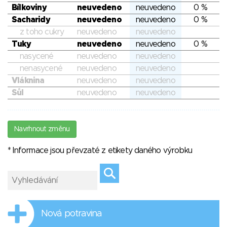
Bílkoviny
neuvedeno
neuvedeno
0 %
Sacharidy
neuvedeno
neuvedeno
0 %
z toho cukry
neuvedeno
neuvedeno
Tuky
neuvedeno
neuvedeno
0 %
nasycené
neuvedeno
neuvedeno
nenasycené
neuvedeno
neuvedeno
Vláknina
neuvedeno
neuvedeno
Sůl
neuvedeno
neuvedeno
Navrhnout změnu
* Informace jsou převzaté z etikety daného výrobku
Nová potravina