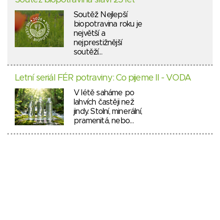
Soutěž biopotravina slaví 25 let
Soutěž Nejlepší
biopotravina roku je
největší a
nejprestižnější
soutěží…
Letní seriál FÉR potraviny: Co pijeme II - VODA
V létě saháme po
lahvích častěji než
jindy. Stolní, minerální,
pramenitá, nebo…