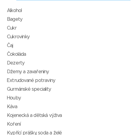
Alkohol
Bagety
Cukr
Cukrovinky
Čaj
Čokoláda
Dezerty
Džemy a zavařeniny
Extrudované potraviny
Gurmánské speciality
Houby
Káva
Kojenecká a dětská výživa
Koření
Kypřící prášky, soda a želé