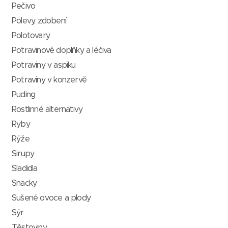
Pečivo
Polevy, zdobení
Polotovary
Potravinové doplňky a léčiva
Potraviny v aspiku
Potraviny v konzervě
Puding
Rostlinné alternativy
Ryby
Rýže
Sirupy
Sladidla
Snacky
Sušené ovoce a plody
Sýr
Těstoviny