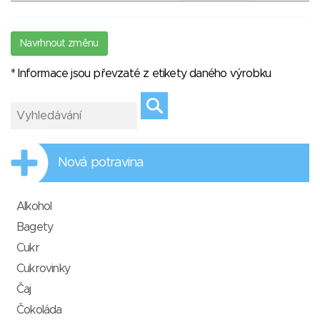
Navrhnout změnu
* Informace jsou převzaté z etikety daného výrobku
Nová potravina
Alkohol
Bagety
Cukr
Cukrovinky
Čaj
Čokoláda