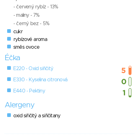
- červený rybíz - 13%
- maliny - 7%
- černý bez - 5%
cukr
rybízové aroma
směs ovoce
Éčka
E220 - Oxid siřičitý
E330 - Kyselina citronová
E440 - Pektiny
Alergeny
oxid siřičitý a siřičitany