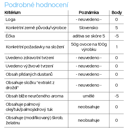
Podrobné hodnocení
Kritérium
Poznámka
Body
Loga
- neuvedeno -
0
Konkrétní země původu/výrobce
Slovensko
5
Éčka
aditiva se skóre 5
-5
50g ovoce na 100g
Konkrétní požadavky na složení
1
výrobku
Uvedeno zdravotní tvrzení
- neuvedeno -
0
Uvedeno výživové tvrzení
- neuvedeno -
0
Obsah přidaných dusitanů
- neuvedeno -
0
Obsahuje složku "extrakt z
- neuvedeno -
0
droždí"
Obsah blíže neurčeného aroma
umělé
-5
Obsahuje palmový
neobsahuje
0
olej/tuk/palmojádrový tuk
Obsahuje (modifikovaný) škrob,
neobsahuje
0
želatinu