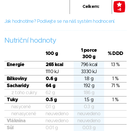
Celkem:
-4
Jak hodnotíme? Podívejte se na náš systém hodnocení.
Nutriční hodnoty
1 porce
100 g
% DDD
300 g
Energie
265 kcal
796 kcal
13 %
1110 kJ
3330 kJ
Bílkoviny
0.6 g
1.8 g
1 %
Sacharidy
64 g
192 g
71 %
z toho cukry
62 g
186 g
Tuky
0.5 g
1.5 g
1 %
nasycené
0.1 g
0.3 g
nenasycené
neuvedeno
neuvedeno
Vláknina
neuvedeno
neuvedeno
Sůl
0.01 g
0.03 g