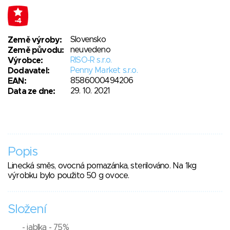
-4
Slovensko
Země výroby:
neuvedeno
Země původu:
RISO-R s.r.o.
Výrobce:
Penny Market s.r.o.
Dodavatel:
8586000494206
EAN:
29. 10. 2021
Data ze dne:
Popis
Linecká směs, ovocná pomazánka, sterilováno. Na 1kg
výrobku bylo použito 50 g ovoce.
Složení
- jablka - 75%