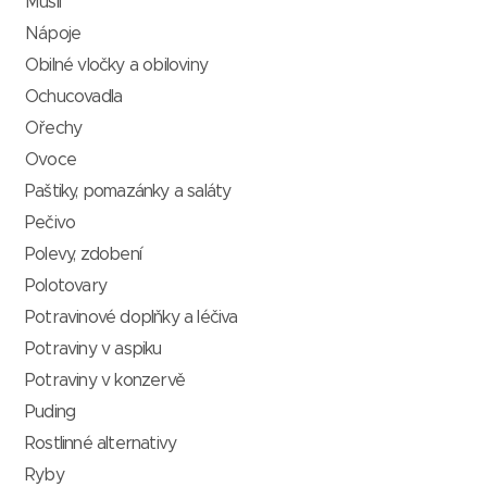
Müsli
Nápoje
Obilné vločky a obiloviny
Ochucovadla
Ořechy
Ovoce
Paštiky, pomazánky a saláty
Pečivo
Polevy, zdobení
Polotovary
Potravinové doplňky a léčiva
Potraviny v aspiku
Potraviny v konzervě
Puding
Rostlinné alternativy
Ryby