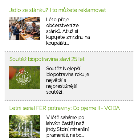
Jídlo ze stánku? I to můžete reklamovat
Léto přeje
občerstvení ze
stánků. Ať už si
kupujete zmrzlinu na
koupališti,…
Soutěž biopotravina slaví 25 let
Soutěž Nejlepší
biopotravina roku je
největší a
nejprestižnější
soutěží…
Letní seriál FÉR potraviny: Co pijeme II - VODA
V létě saháme po
lahvích častěji než
jindy. Stolní, minerální,
pramenitá, nebo…