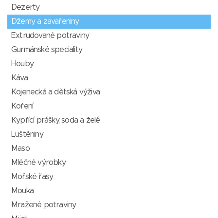
Dezerty
Džemy a zavařeniny
Extrudované potraviny
Gurmánské speciality
Houby
Káva
Kojenecká a dětská výživa
Koření
Kypřící prášky, soda a želé
Luštěniny
Maso
Mléčné výrobky
Mořské řasy
Mouka
Mražené potraviny