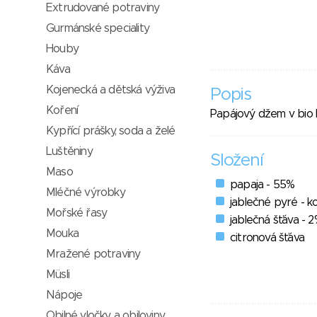
Extrudované potraviny
Gurmánské speciality
Houby
Káva
Kojenecká a dětská výživa
Popis
Koření
Papájový džem v bio k
Kypřící prášky, soda a želé
Luštěniny
Složení
Maso
papaja - 55%
Mléčné výrobky
jablečné pyré - k
Mořské řasy
jablečná šťáva - 
Mouka
citronová šťáva
Mražené potraviny
Müsli
Nápoje
Obilné vločky a obiloviny