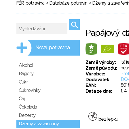
FÉR potravina
>
Databáze potravin
>
Džemy a zavařeni
Papájový d
Nová potravina
21
Itáli
Země výroby:
Alkohol
neu
Země původu:
Bagety
Prob
Výrobce:
BIO-
Dodavatel:
Cukr
801
EAN:
Cukrovinky
1. 4
Data ze dne:
Čaj
Čokoláda
Dezerty
bez lepku
Džemy a zavařeniny