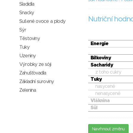
Sladidla
Snacky
Nutriční hodn
Sušené ovoce a plody
Sýr
Těstoviny
Energie
Tuky
Uzeniny
Bílkoviny
Výrobky ze sóji
Sacharidy
z toho cukry
Zahušťovadla
Tuky
Základní suroviny
nasycené
Zelenina
nenasycené
Vláknina
Sůl
Navrhnout změnu