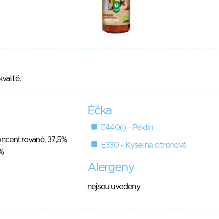
valitě.
Éčka
E440(i) - Pektin
oncentrované, 37,5%
E330 - Kyselina citronová
2%
Alergeny
nejsou uvedeny