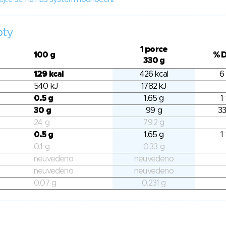
oty
1 porce
100 g
% 
330 g
129 kcal
426 kcal
6
540 kJ
1782 kJ
0.5 g
1.65 g
1
30 g
99 g
33
24 g
79.2 g
0.5 g
1.65 g
1
0.1 g
0.33 g
neuvedeno
neuvedeno
neuvedeno
neuvedeno
0.07 g
0.231 g