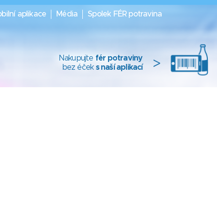
bilní aplikace
Média
Spolek FÉR potravina
Nakupujte
fér potraviny
>
bez éček
s naší aplikací