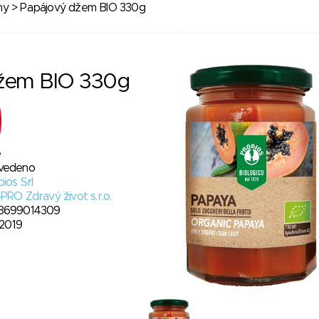
ny
> Papájový džem BIO 330g
žem BIO 330g
e
vedeno
ios Srl
PRO Zdravý život s.r.o.
8699014309
. 2019