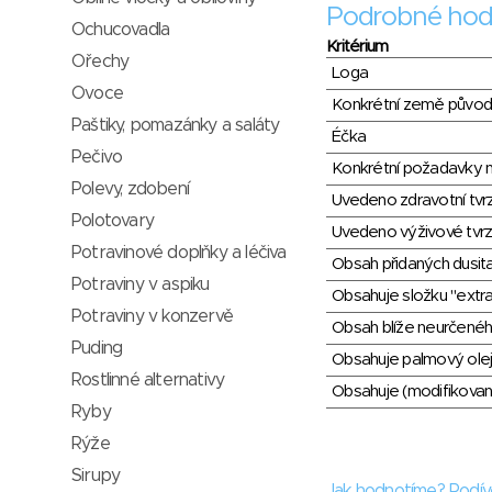
Podrobné hod
Ochucovadla
Kritérium
Ořechy
Loga
Ovoce
Konkrétní země půvo
Paštiky, pomazánky a saláty
Éčka
Pečivo
Konkrétní požadavky n
Polevy, zdobení
Uvedeno zdravotní tvr
Polotovary
Uvedeno výživové tvrz
Potravinové doplňky a léčiva
Obsah přidaných dusit
Potraviny v aspiku
Obsahuje složku "extra
Potraviny v konzervě
Obsah blíže neurčené
Puding
Obsahuje palmový olej
Rostlinné alternativy
Obsahuje (modifikovaný
Ryby
Rýže
Sirupy
Jak hodnotíme? Podív