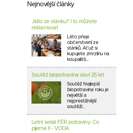
Nejnovější články
Jídlo ze stánku? I to můžete
reklamovat
Léto přeje
občerstvení ze
stánků. Ať už si
kupujete zmrzlinu na
koupališti,…
Soutěž biopotravina slaví 25 let
Soutěž Nejlepší
biopotravina roku je
největší a
nejprestižnější
soutěží…
Letní seriál FÉR potraviny: Co
pijeme II - VODA