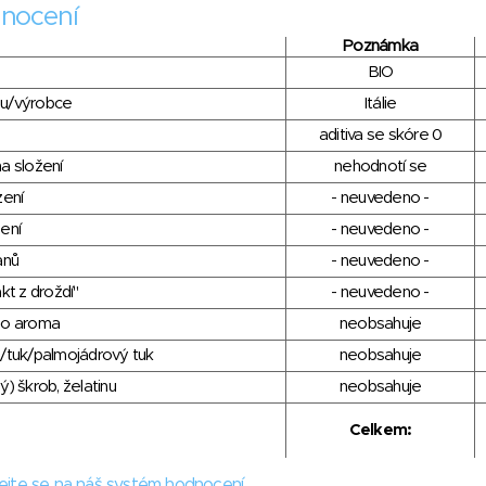
nocení
Poznámka
BIO
du/výrobce
Itálie
aditiva se skóre 0
a složení
nehodnotí se
zení
- neuvedeno -
ení
- neuvedeno -
anů
- neuvedeno -
kt z droždí"
- neuvedeno -
ho aroma
neobsahuje
/tuk/palmojádrový tuk
neobsahuje
) škrob, želatinu
neobsahuje
Celkem:
ejte se na náš systém hodnocení.