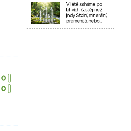
V létě saháme po
lahvích častěji než
jindy. Stolní, minerální,
pramenitá, nebo…