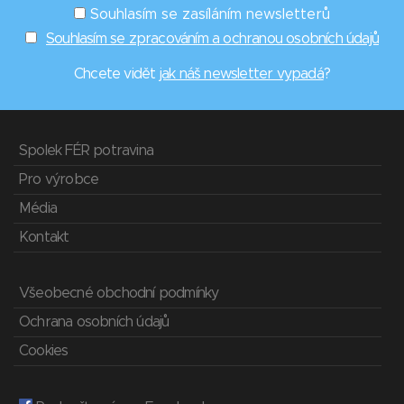
Souhlasím se zasíláním newsletterů
Souhlasím se zpracováním a ochranou osobních údajů
Chcete vidět
jak náš newsletter vypadá
?
Spolek FÉR potravina
Pro výrobce
Média
Kontakt
Všeobecné obchodní podmínky
Ochrana osobních údajů
Cookies