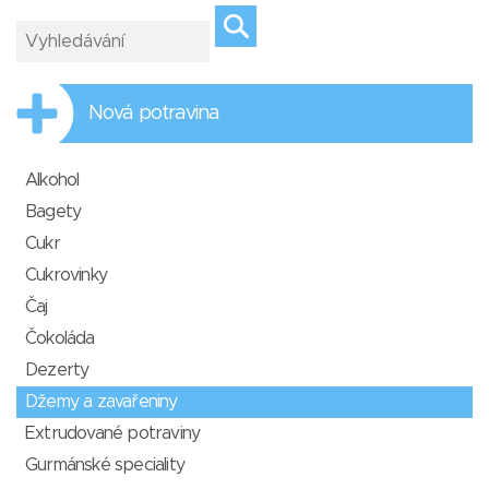
Nová potravina
Alkohol
Bagety
Cukr
Cukrovinky
Čaj
Čokoláda
Dezerty
Džemy a zavařeniny
Extrudované potraviny
Gurmánské speciality