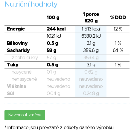
Nutriční hodnoty
1 porce
100 g
% DDD
620 g
Energie
244 kcal
1 513 kcal
12 %
1021 kJ
6330.2 kJ
Bílkoviny
0.5 g
3.1 g
1 %
Sacharidy
58 g
359.6 g
64 %
z toho cukry
57 g
353.4 g
Tuky
0.5 g
3.1 g
1 %
nasycené
0.1 g
0.62 g
nenasycené
neuvedeno
neuvedeno
Vláknina
neuvedeno
neuvedeno
Sůl
0.04 g
0.248 g
Navrhnout změnu
* Informace jsou převzaté z etikety daného výrobku