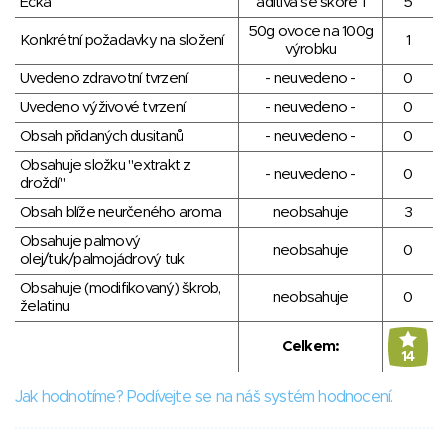
Éčka
aditiva se skóre 1
5
50g ovoce na 100g
Konkrétní požadavky na složení
1
výrobku
Uvedeno zdravotní tvrzení
- neuvedeno -
0
Uvedeno výživové tvrzení
- neuvedeno -
0
Obsah přidaných dusitanů
- neuvedeno -
0
Obsahuje složku "extrakt z
- neuvedeno -
0
droždí"
Obsah blíže neurčeného aroma
neobsahuje
3
Obsahuje palmový
neobsahuje
0
olej/tuk/palmojádrový tuk
Obsahuje (modifikovaný) škrob,
neobsahuje
0
želatinu
Celkem:
14
Jak hodnotíme? Podívejte se na náš systém hodnocení.