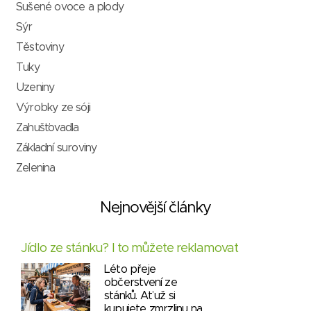
Sušené ovoce a plody
Sýr
Těstoviny
Tuky
Uzeniny
Výrobky ze sóji
Zahušťovadla
Základní suroviny
Zelenina
Nejnovější články
Jídlo ze stánku? I to můžete reklamovat
Léto přeje
občerstvení ze
stánků. Ať už si
kupujete zmrzlinu na