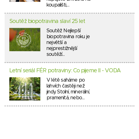
koupališti,…
Soutěž biopotravina slaví 25 let
Soutěž Nejlepší
biopotravina roku je
největší a
nejprestižnější
soutěží…
Letní seriál FÉR potraviny: Co pijeme II - VODA
V létě saháme po
lahvích častěji než
jindy. Stolní, minerální,
pramenitá, nebo…