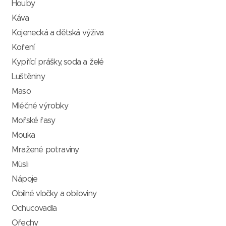
Houby
Káva
Kojenecká a dětská výživa
Koření
Kypřící prášky, soda a želé
Luštěniny
Maso
Mléčné výrobky
Mořské řasy
Mouka
Mražené potraviny
Müsli
Nápoje
Obilné vločky a obiloviny
Ochucovadla
Ořechy