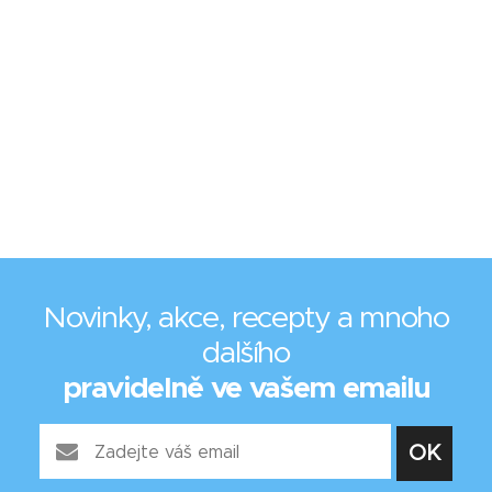
Novinky, akce, recepty a mnoho
dalšího
pravidelně ve vašem emailu