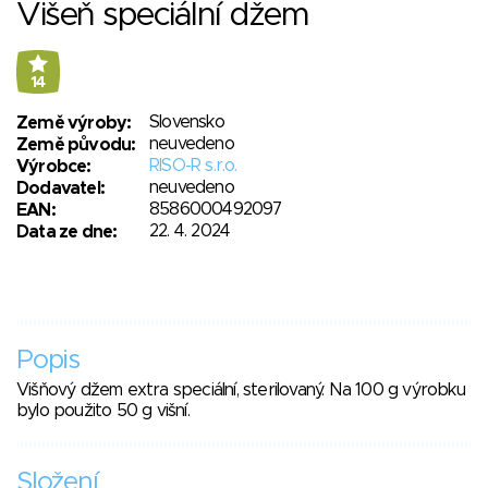
Višeň speciální džem
14
Slovensko
Země výroby:
neuvedeno
Země původu:
RISO-R s.r.o.
Výrobce:
neuvedeno
Dodavatel:
8586000492097
EAN:
22. 4. 2024
Data ze dne:
Popis
Višňový džem extra speciální, sterilovaný. Na 100 g výrobku
bylo použito 50 g višní.
Složení