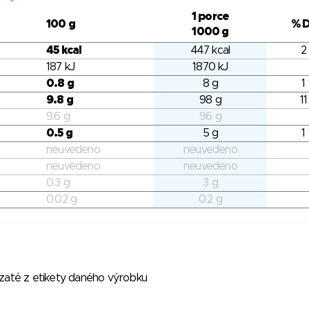
1 porce
100 g
% 
1000 g
45 kcal
447 kcal
2
187 kJ
1870 kJ
0.8 g
8 g
1
9.8 g
98 g
11
9.6 g
96 g
0.5 g
5 g
1
neuvedeno
neuvedeno
neuvedeno
neuvedeno
0.3 g
3 g
0.02 g
0.2 g
vzaté z etikety daného výrobku