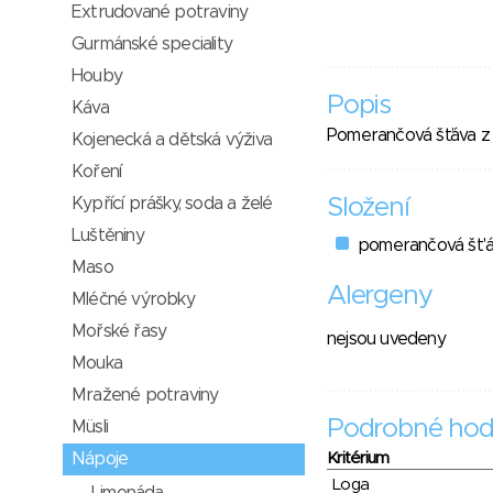
Extrudované potraviny
Gurmánské speciality
Houby
Popis
Káva
Pomerančová šťáva z 
Kojenecká a dětská výživa
Koření
Složení
Kypřící prášky, soda a želé
Luštěniny
pomerančová št'á
Maso
Alergeny
Mléčné výrobky
Mořské řasy
nejsou uvedeny
Mouka
Mražené potraviny
Podrobné hod
Müsli
Kritérium
Nápoje
Loga