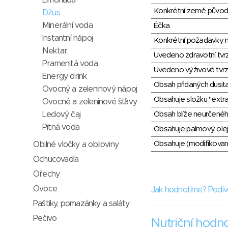
Limonáda
Konkrétní země půvo
Džus
Minerální voda
Éčka
Instantní nápoj
Konkrétní požadavky n
Nektar
Uvedeno zdravotní tvr
Pramenitá voda
Uvedeno výživové tvrz
Energy drink
Obsah přidaných dusit
Ovocný a zeleninový nápoj
Obsahuje složku "extra
Ovocné a zeleninové šťávy
Obsah blíže neurčené
Ledový čaj
Pitná voda
Obsahuje palmový olej
Obsahuje (modifikovaný
Obilné vločky a obiloviny
Ochucovadla
Ořechy
Ovoce
Jak hodnotíme? Podív
Paštiky, pomazánky a saláty
Pečivo
Nutriční hodn