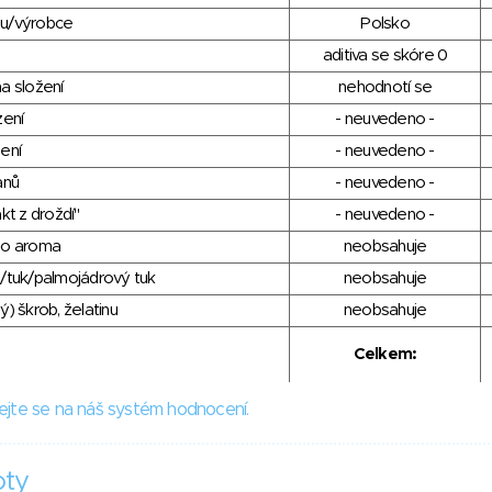
du/výrobce
Polsko
aditiva se skóre 0
a složení
nehodnotí se
zení
- neuvedeno -
ení
- neuvedeno -
anů
- neuvedeno -
kt z droždí"
- neuvedeno -
ho aroma
neobsahuje
/tuk/palmojádrový tuk
neobsahuje
) škrob, želatinu
neobsahuje
Celkem:
ejte se na náš systém hodnocení.
oty