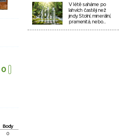
V létě saháme po
lahvích častěji než
jindy. Stolní, minerální,
pramenitá, nebo…
Body
0