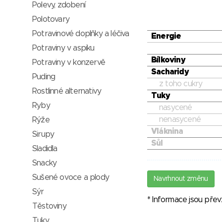
Polevy, zdobení
Polotovary
Potravinové doplňky a léčiva
Energie
Potraviny v aspiku
Bílkoviny
Potraviny v konzervě
Sacharidy
Puding
z toho cukry
Rostlinné alternativy
Tuky
Ryby
nasycené
nenasycené
Rýže
Vláknina
Sirupy
Sůl
Sladidla
Snacky
Sušené ovoce a plody
Navrhnout změnu
Sýr
* Informace jsou pře
Těstoviny
Tuky