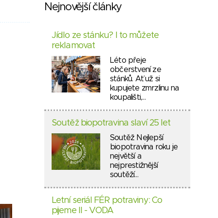
Nejnovější články
Jídlo ze stánku? I to můžete
reklamovat
Léto přeje
občerstvení ze
stánků. Ať už si
kupujete zmrzlinu na
koupališti,…
Soutěž biopotravina slaví 25 let
Soutěž Nejlepší
biopotravina roku je
největší a
nejprestižnější
soutěží…
Letní seriál FÉR potraviny: Co
pijeme II - VODA