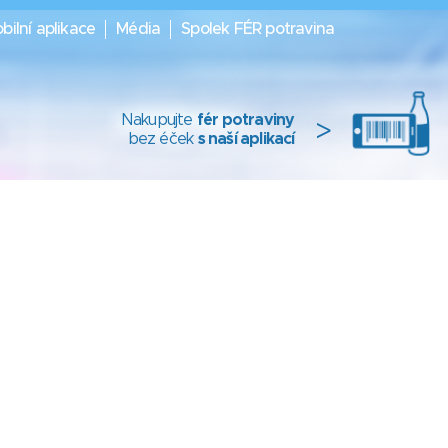
bilní aplikace
Média
Spolek FÉR potravina
Nakupujte
fér potraviny
>
bez éček
s naší aplikací