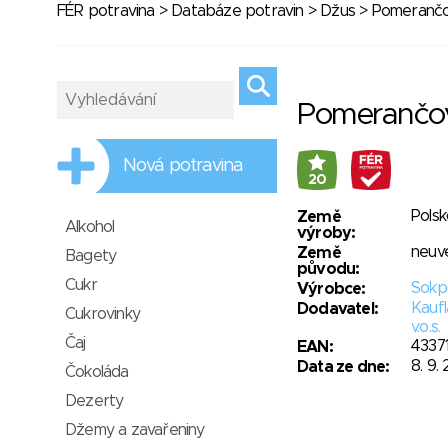
FÉR potravina
>
Databáze potravin
>
Džus
> Pomerančo
Pomerančo
Nová potravina
20
Polsk
Země
Alkohol
výroby:
neuv
Země
Bagety
původu:
Cukr
Sokpo
Výrobce:
Kaufl
Dodavatel:
Cukrovinky
v.o.s.
Čaj
4337
EAN:
8. 9.
Data ze dne:
Čokoláda
Dezerty
Džemy a zavařeniny