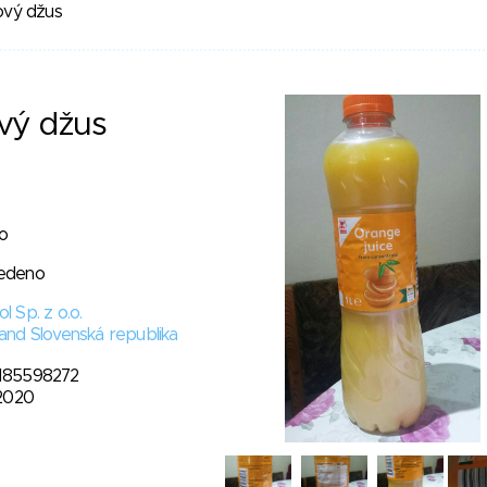
vý džus
vý džus
o
edeno
l Sp. z o.o.
and Slovenská republika
185598272
 2020