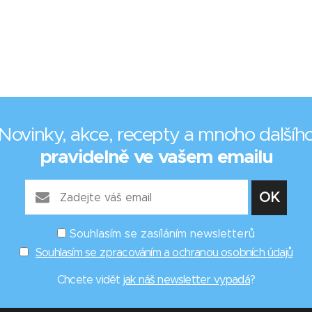
Novinky, akce, recepty a mnoho dalšíh
pravidelně ve vašem emailu
Souhlasím se zasíláním newsletterů
Souhlasím se zpracováním a ochranou osobních údajů
Chcete vidět
jak náš newsletter vypadá
?