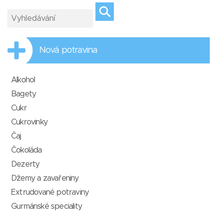
Nová potravina
Alkohol
Bagety
Cukr
Cukrovinky
Čaj
Čokoláda
Dezerty
Džemy a zavařeniny
Extrudované potraviny
Gurmánské speciality