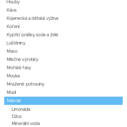
Houby
Káva
Kojenecká a dětská výživa
Koření
Kypřící prášky, soda a želé
Luštěniny
Maso
Mléčné výrobky
Mořské řasy
Mouka
Mražené potraviny
Müsli
Nápoje
Limonáda
Džus
Minerální voda