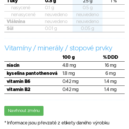
Tuky
0.5 g
2.5 g
1 %
nasycené
0.1 g
0.5 g
nenasycené
neuvedeno
neuvedeno
Vláknina
neuvedeno
neuvedeno
Sůl
0.01 g
0.05 g
Vitamíny / minerály / stopové prvky
100 g
% DDD
niacin
4.8 mg
16 mg
kyselina pantothenová
1.8 mg
6 mg
vitamin B6
0.42 mg
1.4 mg
vitamín B2
0.42 mg
1.4 mg
Navrhnout změnu
* Informace jsou převzaté z etikety daného výrobku