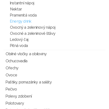
Instantní nápoj
Nektar
Pramenitá voda
Energy drink
Ovocný a zeleninový nápoj
Ovocné a zeleninové šťávy
Ledový čaj
Pitná voda
Obilné vločky a obiloviny
Ochucovadla
Ořechy
Ovoce
Paštiky, pomazánky a saláty
Pečivo
Polevy, zdobení
Polotovary