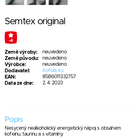
Semtex original
-4
neuvedeno
Země výroby:
neuvedeno
Země původu:
neuvedeno
Výrobce:
Kofola a.s.
Dodavatel:
8586011332757
EAN:
2. 4. 2023
Data ze dne:
Popis
Nesycený nealkoholický energetický nápoj s obsahem
kofeinu, taurinu a s vitamíny.