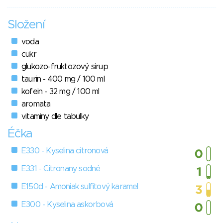
Složení
voda
cukr
glukozo-fruktozový sirup
taurin - 400 mg / 100 ml
kofein - 32 mg / 100 ml
aromata
vitaminy dle tabulky
Éčka
E330 - Kyselina citronová
E331 - Citronany sodné
E150d - Amoniak sulfitový karamel
E300 - Kyselina askorbová