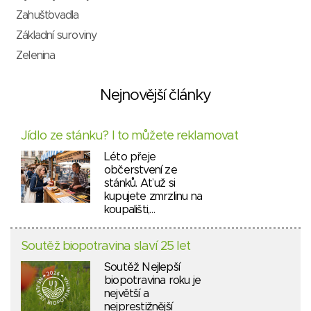
Zahušťovadla
Základní suroviny
Zelenina
Nejnovější články
Jídlo ze stánku? I to můžete reklamovat
Léto přeje
občerstvení ze
stánků. Ať už si
kupujete zmrzlinu na
koupališti,…
Soutěž biopotravina slaví 25 let
Soutěž Nejlepší
biopotravina roku je
největší a
nejprestižnější