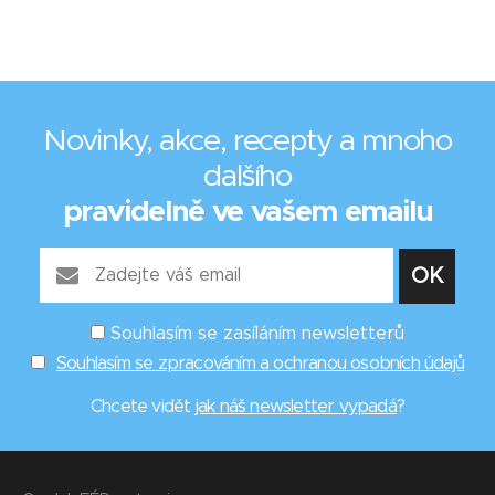
Novinky, akce, recepty a mnoho
dalšího
pravidelně ve vašem emailu
Souhlasím se zasíláním newsletterů
Souhlasím se zpracováním a ochranou osobních údajů
Chcete vidět
jak náš newsletter vypadá
?