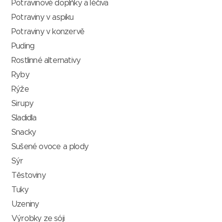
Potravinové doplňky a léčiva
Potraviny v aspiku
Potraviny v konzervě
Puding
Rostlinné alternativy
Ryby
Rýže
Sirupy
Sladidla
Snacky
Sušené ovoce a plody
Sýr
Těstoviny
Tuky
Uzeniny
Výrobky ze sóji