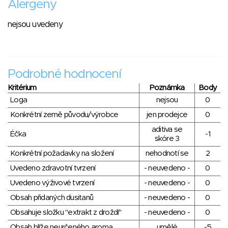
Alergeny
nejsou uvedeny
Podrobné hodnocení
Kritérium
Poznámka
Body
Loga
nejsou
0
Konkrétní země původu/výrobce
jen prodejce
0
aditiva se
Éčka
-1
skóre 3
Konkrétní požadavky na složení
nehodnotí se
2
Uvedeno zdravotní tvrzení
- neuvedeno -
0
Uvedeno výživové tvrzení
- neuvedeno -
0
Obsah přidaných dusitanů
- neuvedeno -
0
Obsahuje složku "extrakt z droždí"
- neuvedeno -
0
Obsah blíže neurčeného aroma
umělé
-5