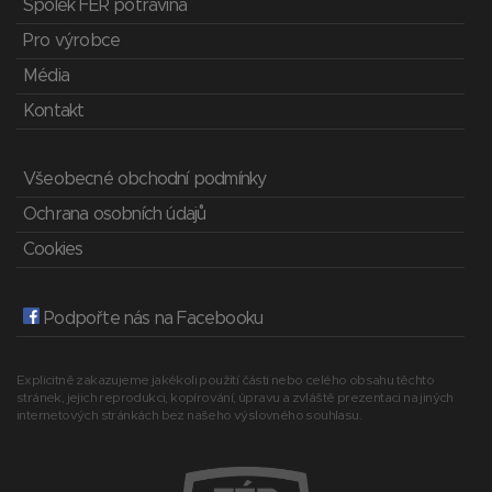
Spolek FÉR potravina
Pro výrobce
Média
Kontakt
Všeobecné obchodní podmínky
Ochrana osobních údajů
Cookies
Podpořte nás na Facebooku
Explicitně zakazujeme jakékoli použití části nebo celého obsahu těchto
stránek, jejich reprodukci, kopírování, úpravu a zvláště prezentaci na jiných
internetových stránkách bez našeho výslovného souhlasu.