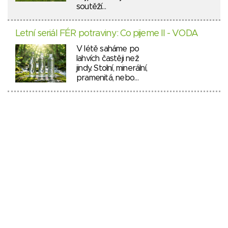
soutěží…
Letní seriál FÉR potraviny: Co pijeme II - VODA
V létě saháme po
lahvích častěji než
jindy. Stolní, minerální,
pramenitá, nebo…