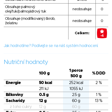
Obsahuje palmový
neobsahuje
0
olej/tuk/palmojádrový tuk
Obsahuje (modifikovaný) škrob,
neobsahuje
0
želatinu
Celkem:
-4
Jak hodnotíme? Podívejte se na náš systém hodnocení.
Nutriční hodnoty
1 porce
100 g
% DDD
500 g
Energie
50 kcal
252 kcal
2 %
211 kJ
1055 kJ
Bílkoviny
0.5 g
2.5 g
1 %
Sacharidy
12 g
60 g
13 %
z toho cukry
12 g
60 g