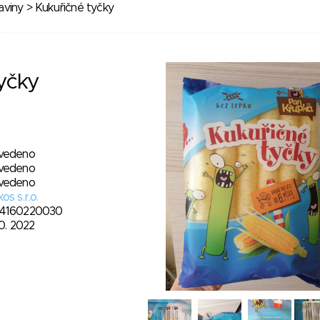
aviny
> Kukuřičné tyčky
yčky
vedeno
vedeno
vedeno
os s.r.o.
4160220030
10. 2022