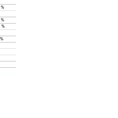
 %
 %
 %
 %