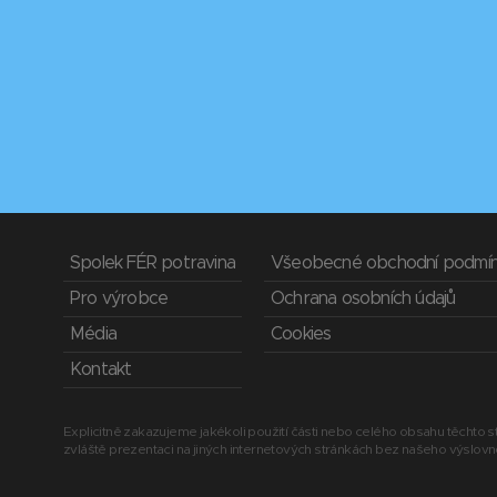
Spolek FÉR potravina
Všeobecné obchodní podmí
Pro výrobce
Ochrana osobních údajů
Média
Cookies
Kontakt
Explicitně zakazujeme jakékoli použití části nebo celého obsahu těchto st
zvláště prezentaci na jiných internetových stránkách bez našeho výslov