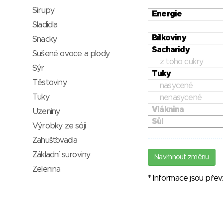
Sirupy
Energie
Sladidla
Bílkoviny
Snacky
Sacharidy
Sušené ovoce a plody
z toho cukry
Sýr
Tuky
Těstoviny
nasycené
Tuky
nenasycené
Vláknina
Uzeniny
Sůl
Výrobky ze sóji
Zahušťovadla
Základní suroviny
Navrhnout změnu
Zelenina
* Informace jsou pře