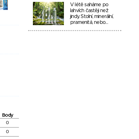
V létě saháme po
lahvích častěji než
jindy. Stolní, minerální,
pramenitá, nebo…
Body
0
0