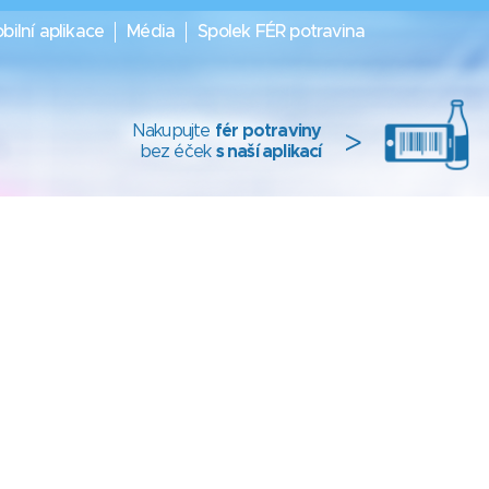
bilní aplikace
Média
Spolek FÉR potravina
Nakupujte
fér potraviny
>
bez éček
s naší aplikací