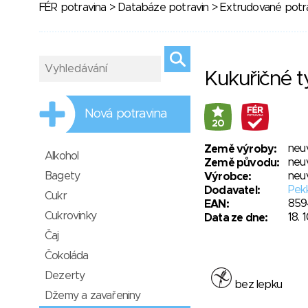
FÉR potravina
>
Databáze potravin
>
Extrudované potr
Kukuřičné t
Nová potravina
20
neu
Země výroby:
Alkohol
neu
Země původu:
Bagety
neu
Výrobce:
Pekk
Dodavatel:
Cukr
859
EAN:
Cukrovinky
18. 
Data ze dne:
Čaj
Čokoláda
Dezerty
bez lepku
Džemy a zavařeniny