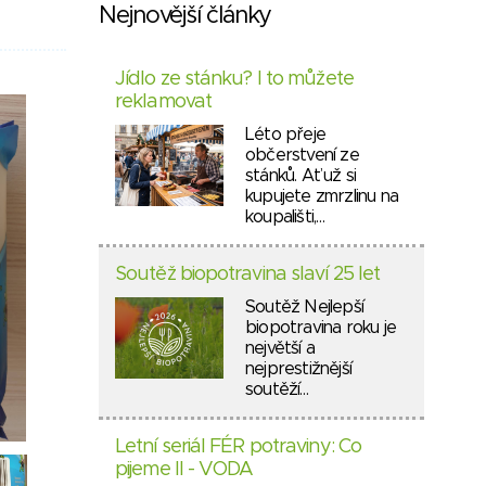
Nejnovější články
Jídlo ze stánku? I to můžete
reklamovat
Léto přeje
občerstvení ze
stánků. Ať už si
kupujete zmrzlinu na
koupališti,…
Soutěž biopotravina slaví 25 let
Soutěž Nejlepší
biopotravina roku je
největší a
nejprestižnější
soutěží…
Letní seriál FÉR potraviny: Co
pijeme II - VODA