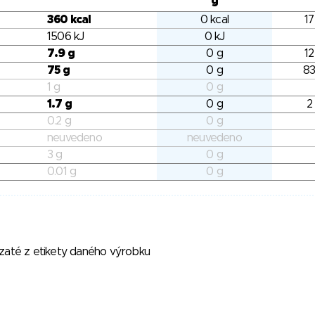
g
360 kcal
0 kcal
17
1506 kJ
0 kJ
7.9 g
0 g
12
75 g
0 g
83
1 g
0 g
1.7 g
0 g
2
0.2 g
0 g
neuvedeno
neuvedeno
3 g
0 g
0.01 g
0 g
vzaté z etikety daného výrobku