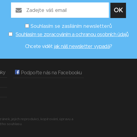
Souhlasím se zasíláním newsletterů
Souhlasím se zpracováním a ochranou osobních údajů
Chcete vidět
jak náš newsletter vypadá
?
nky
Podpořte nás na Facebooku
ránek, jejich reprodukci, kopírování, úpravu a
ného souhlasu.