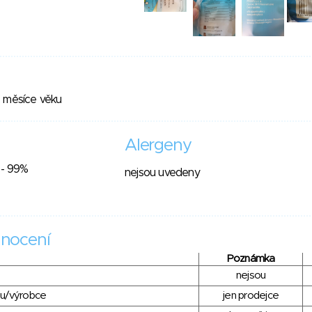
. měsíce věku
Alergeny
 - 99%
nejsou uvedeny
nocení
Poznámka
nejsou
du/výrobce
jen prodejce