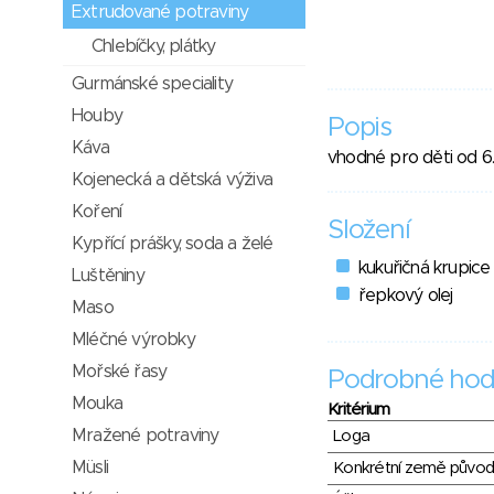
Extrudované potraviny
Chlebíčky, plátky
Gurmánské speciality
Houby
Popis
Káva
vhodné pro děti od 6
Kojenecká a dětská výživa
Koření
Složení
Kypřící prášky, soda a želé
kukuřičná krupice
Luštěniny
řepkový olej
Maso
Mléčné výrobky
Mořské řasy
Podrobné hod
Mouka
Kritérium
Mražené potraviny
Loga
Müsli
Konkrétní země půvo