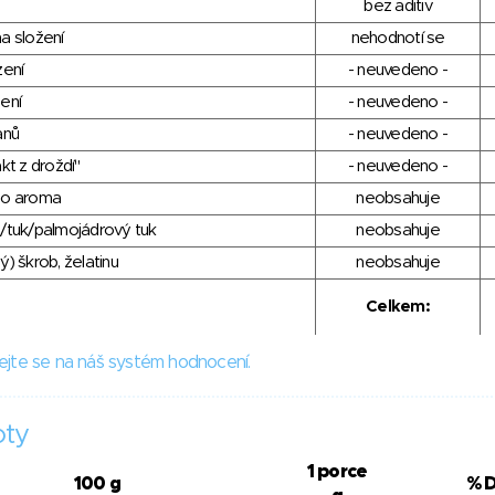
bez aditiv
a složení
nehodnotí se
zení
- neuvedeno -
ení
- neuvedeno -
anů
- neuvedeno -
kt z droždí"
- neuvedeno -
ho aroma
neobsahuje
/tuk/palmojádrový tuk
neobsahuje
) škrob, želatinu
neobsahuje
Celkem:
ejte se na náš systém hodnocení.
oty
1 porce
100 g
% 