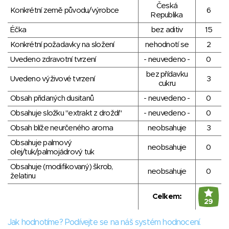
Česká
Konkrétní země původu/výrobce
6
Republika
Éčka
bez aditiv
15
Konkrétní požadavky na složení
nehodnotí se
2
Uvedeno zdravotní tvrzení
- neuvedeno -
0
bez přídavku
Uvedeno výživové tvrzení
3
cukru
Obsah přidaných dusitanů
- neuvedeno -
0
Obsahuje složku "extrakt z droždí"
- neuvedeno -
0
Obsah blíže neurčeného aroma
neobsahuje
3
Obsahuje palmový
neobsahuje
0
olej/tuk/palmojádrový tuk
Obsahuje (modifikovaný) škrob,
neobsahuje
0
želatinu
Celkem:
29
Jak hodnotíme? Podívejte se na náš systém hodnocení.