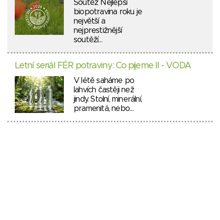
Soutěž Nejlepší
biopotravina roku je
největší a
nejprestižnější
soutěží…
Letní seriál FÉR potraviny: Co pijeme II - VODA
V létě saháme po
lahvích častěji než
jindy. Stolní, minerální,
pramenitá, nebo…