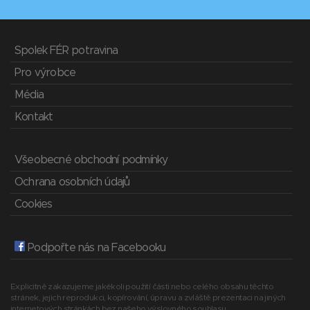
Spolek FÉR potravina
Pro výrobce
Média
Kontakt
Všeobecné obchodní podmínky
Ochrana osobních údajů
Cookies
Podpořte nás na Facebooku
Explicitně zakazujeme jakékoli použití části nebo celého obsahu těchto
stránek, jejich reprodukci, kopírování, úpravu a zvláště prezentaci na jiných
internetových stránkách bez našeho výslovného souhlasu.