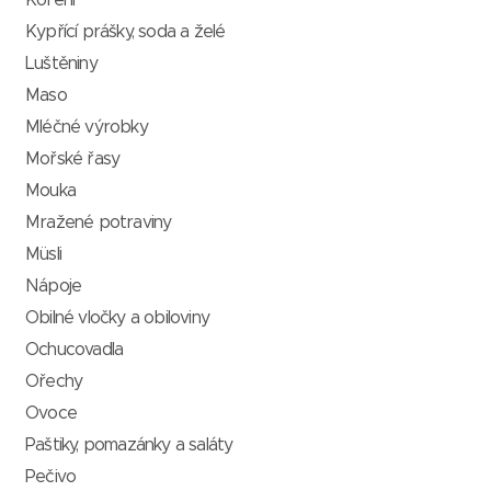
Koření
Kypřící prášky, soda a želé
Luštěniny
Maso
Mléčné výrobky
Mořské řasy
Mouka
Mražené potraviny
Müsli
Nápoje
Obilné vločky a obiloviny
Ochucovadla
Ořechy
Ovoce
Paštiky, pomazánky a saláty
Pečivo