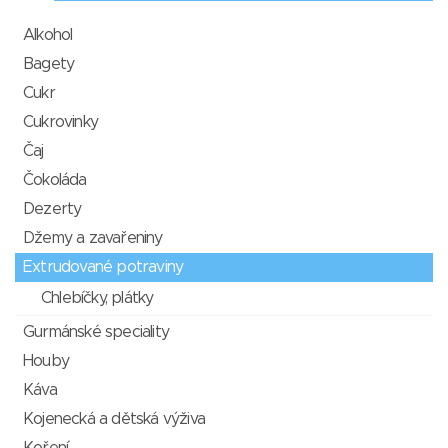
Alkohol
Bagety
Cukr
Cukrovinky
Čaj
Čokoláda
Dezerty
Džemy a zavařeniny
Extrudované potraviny
Chlebíčky, plátky
Gurmánské speciality
Houby
Káva
Kojenecká a dětská výživa