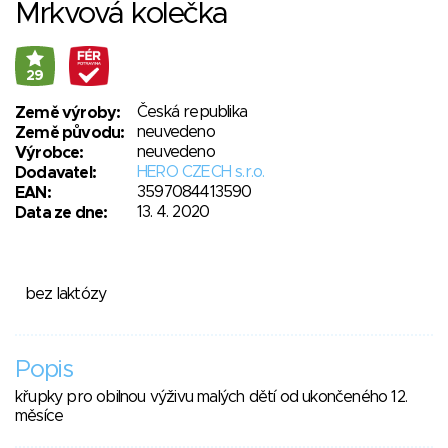
Mrkvová kolečka
29
Česká republika
Země výroby:
neuvedeno
Země původu:
neuvedeno
Výrobce:
HERO CZECH s.r.o.
Dodavatel:
3597084413590
EAN:
13. 4. 2020
Data ze dne:
bez laktózy
Popis
křupky pro obilnou výživu malých dětí od ukončeného 12.
měsíce