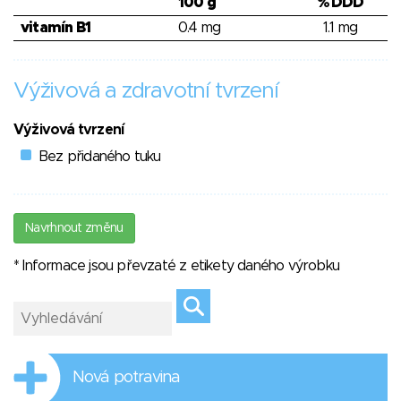
100 g
% DDD
vitamín B1
0.4 mg
1.1 mg
Výživová a zdravotní tvrzení
Výživová tvrzení
Bez přidaného tuku
Navrhnout změnu
* Informace jsou převzaté z etikety daného výrobku
Nová potravina