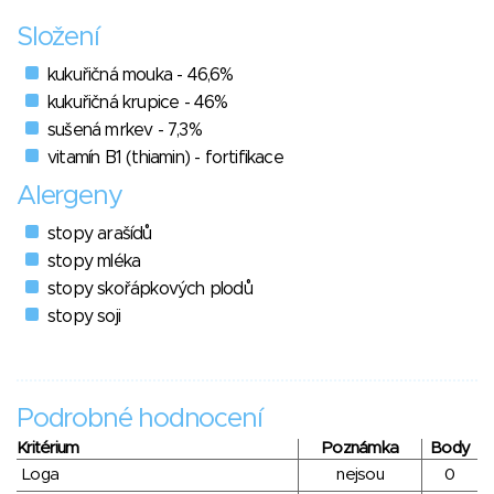
Složení
kukuřičná mouka - 46,6%
kukuřičná krupice - 46%
sušená mrkev - 7,3%
vitamín B1 (thiamin) - fortifikace
Alergeny
stopy arašídů
stopy mléka
stopy skořápkových plodů
stopy soji
Podrobné hodnocení
Kritérium
Poznámka
Body
Loga
nejsou
0