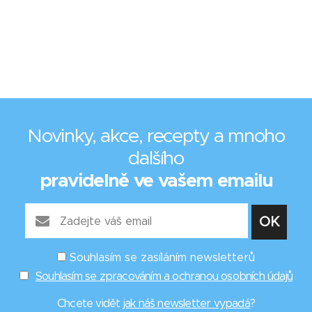
Novinky, akce, recepty a mnoho
dalšího
pravidelně ve vašem emailu
Souhlasím se zasíláním newsletterů
Souhlasím se zpracováním a ochranou osobních údajů
Chcete vidět
jak náš newsletter vypadá
?