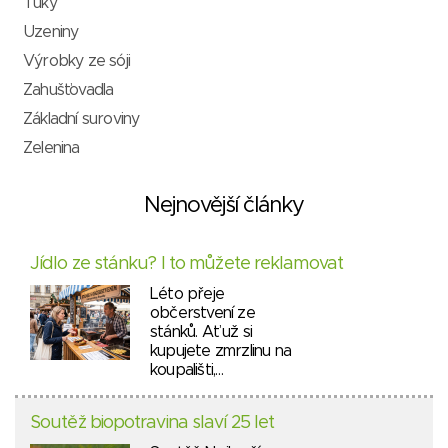
Tuky
Uzeniny
Výrobky ze sóji
Zahušťovadla
Základní suroviny
Zelenina
Nejnovější články
Jídlo ze stánku? I to můžete reklamovat
Léto přeje
občerstvení ze
stánků. Ať už si
kupujete zmrzlinu na
koupališti,…
Soutěž biopotravina slaví 25 let