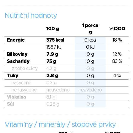
Nutriční hodnoty
1 porce
100 g
% DDD
g
Energie
375 kcal
0 kcal
18 %
1567 kJ
0 kJ
Bílkoviny
7.9 g
0 g
12 %
Sacharidy
75 g
0 g
83 %
z toho cukry
4.2 g
0 g
Tuky
2.8 g
0 g
4 %
nasycené
0.3 g
0 g
nenasycené
neuvedeno
neuvedeno
Vláknina
6.1 g
0 g
Sůl
0.28 g
0 g
Vitamíny / minerály / stopové prvky