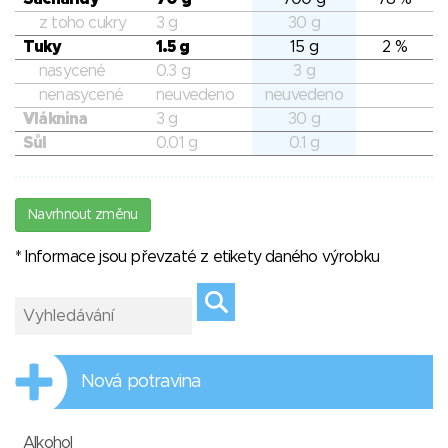
z toho cukry
3 g
30 g
Tuky
1.5 g
15 g
2 %
nasycené
0.3 g
3 g
nenasycené
neuvedeno
neuvedeno
Vláknina
3 g
30 g
Sůl
0.01 g
0.1 g
Navrhnout změnu
* Informace jsou převzaté z etikety daného výrobku
Nová potravina
Alkohol