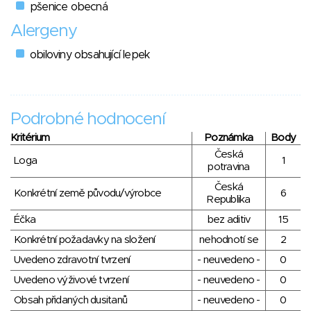
pšenice obecná
Alergeny
obiloviny obsahující lepek
Podrobné hodnocení
Kritérium
Poznámka
Body
Česká
Loga
1
potravina
Česká
Konkrétní země původu/výrobce
6
Republika
Éčka
bez aditiv
15
Konkrétní požadavky na složení
nehodnotí se
2
Uvedeno zdravotní tvrzení
- neuvedeno -
0
Uvedeno výživové tvrzení
- neuvedeno -
0
Obsah přidaných dusitanů
- neuvedeno -
0