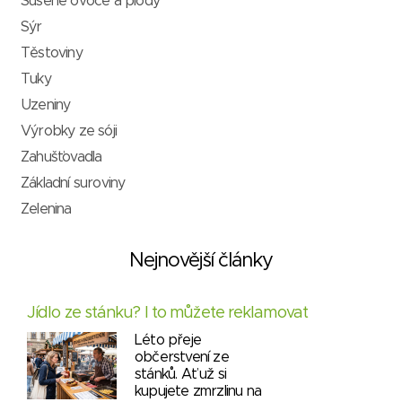
Sušené ovoce a plody
Sýr
Těstoviny
Tuky
Uzeniny
Výrobky ze sóji
Zahušťovadla
Základní suroviny
Zelenina
Nejnovější články
Jídlo ze stánku? I to můžete reklamovat
Léto přeje
občerstvení ze
stánků. Ať už si
kupujete zmrzlinu na