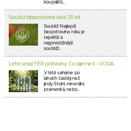
koupališti,…
Soutěž biopotravina slaví 25 let
Soutěž Nejlepší
biopotravina roku je
největší a
nejprestižnější
soutěží…
Letní seriál FÉR potraviny: Co pijeme II - VODA
V létě saháme po
lahvích častěji než
jindy. Stolní, minerální,
pramenitá, nebo…