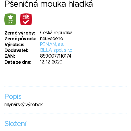
Pšeničná mouka hladká
27
Česká republika
Země výroby:
neuvedeno
Země původu:
PENAM, a.s.
Výrobce:
BILLA, spol. s r.o.
Dodavatel:
8590077110174
EAN:
12. 12. 2020
Data ze dne:
Popis
mlynářský výrobek
Složení