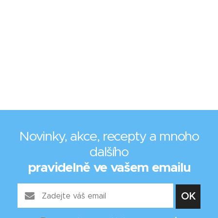
Novinky, akce, recepty a mnoho
dalšího
pravidelně ve vašem emailu