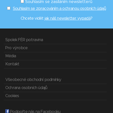
Souhlasím se zasíláním newsletterů
Souhlasím se zpracováním a ochranou osobních údajů
Chcete vidět
jak náš newsletter vypadá
?
Spolek FÉR potravina
Pro výrobce
Média
Kontakt
Všeobecné obchodní podmínky
Ochrana osobních údajů
Cookies
Podpořte nás na Facebooku