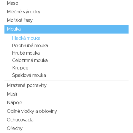
Maso
Mléčné výrobky
Mořské řasy
Mouka
Hladká mouka
Polohrubá mouka
Hrubá mouka
Celozrnná mouka
Krupice
Špaldová mouka
Mražené potraviny
Müsli
Nápoje
Obilné vločky a obiloviny
Ochucovadla
Ořechy