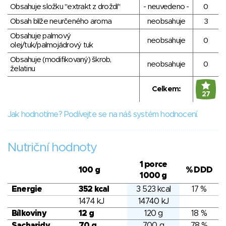
Obsahuje složku "extrakt z droždí"
- neuvedeno -
0
Obsah blíže neurčeného aroma
neobsahuje
3
Obsahuje palmový
neobsahuje
0
olej/tuk/palmojádrový tuk
Obsahuje (modifikovaný) škrob,
neobsahuje
0
želatinu
Celkem:
27
Jak hodnotíme? Podívejte se na náš systém hodnocení.
Nutriční hodnoty
1 porce
100 g
% DDD
1000 g
Energie
352 kcal
3 523 kcal
17 %
1474 kJ
14740 kJ
Bílkoviny
12 g
120 g
18 %
Sacharidy
70 g
700 g
78 %