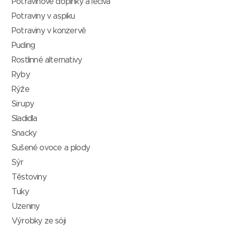
Potravinové doplňky a léčiva
Potraviny v aspiku
Potraviny v konzervě
Puding
Rostlinné alternativy
Ryby
Rýže
Sirupy
Sladidla
Snacky
Sušené ovoce a plody
Sýr
Těstoviny
Tuky
Uzeniny
Výrobky ze sóji