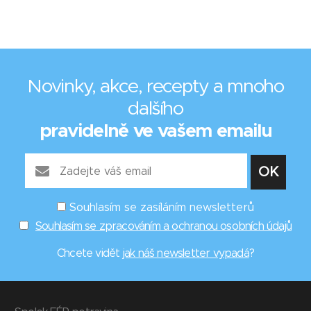
Novinky, akce, recepty a mnoho
dalšího
pravidelně ve vašem emailu
Souhlasím se zasíláním newsletterů
Souhlasím se zpracováním a ochranou osobních údajů
Chcete vidět
jak náš newsletter vypadá
?