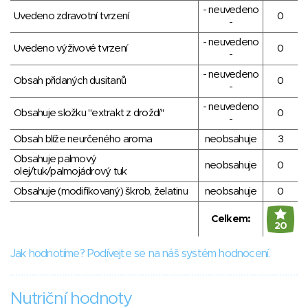
- neuvedeno
Uvedeno zdravotní tvrzení
0
-
- neuvedeno
Uvedeno výživové tvrzení
0
-
- neuvedeno
Obsah přidaných dusitanů
0
-
- neuvedeno
Obsahuje složku "extrakt z droždí"
0
-
Obsah blíže neurčeného aroma
neobsahuje
3
Obsahuje palmový
neobsahuje
0
olej/tuk/palmojádrový tuk
Obsahuje (modifikovaný) škrob, želatinu
neobsahuje
0
Celkem:
20
Jak hodnotíme? Podívejte se na náš systém hodnocení.
Nutriční hodnoty