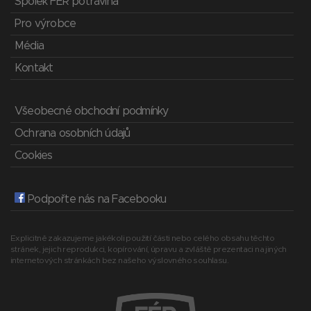
Spolek FÉR potravina
Pro výrobce
Média
Kontakt
Všeobecné obchodní podmínky
Ochrana osobních údajů
Cookies
Podpořte nás na Facebooku
Explicitně zakazujeme jakékoli použití části nebo celého obsahu těchto
stránek, jejich reprodukci, kopírování, úpravu a zvláště prezentaci na jiných
internetových stránkách bez našeho výslovného souhlasu.