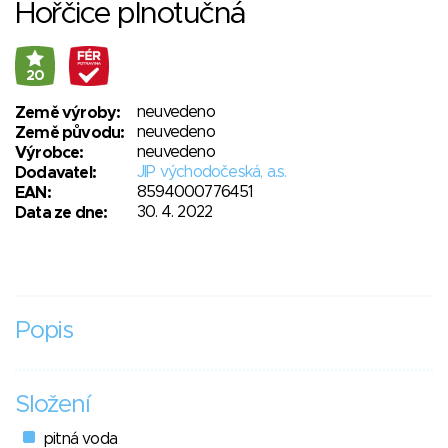
Hořčice plnotučná
20
neuvedeno
Země výroby:
neuvedeno
Země původu:
neuvedeno
Výrobce:
JIP východočeská, a.s.
Dodavatel:
8594000776451
EAN:
30. 4. 2022
Data ze dne:
Popis
Složení
pitná voda