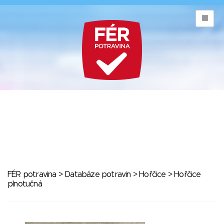
FÉR potravina
>
Databáze potravin
>
Hořčice
> Hořčice
plnotučná