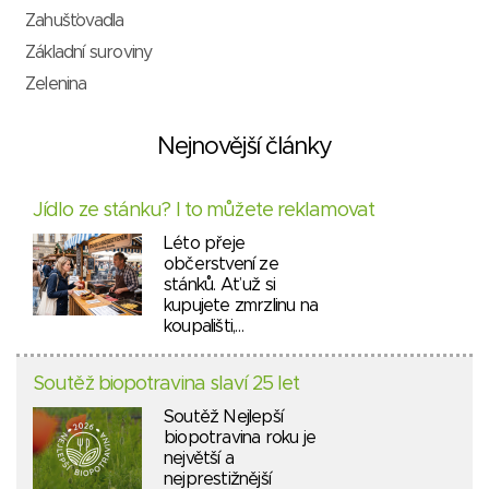
Zahušťovadla
Základní suroviny
Zelenina
Nejnovější články
Jídlo ze stánku? I to můžete reklamovat
Léto přeje
občerstvení ze
stánků. Ať už si
kupujete zmrzlinu na
koupališti,…
Soutěž biopotravina slaví 25 let
Soutěž Nejlepší
biopotravina roku je
největší a
nejprestižnější