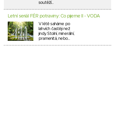
soutěží…
Letní seriál FÉR potraviny: Co pijeme II - VODA
V létě saháme po
lahvích častěji než
jindy. Stolní, minerální,
pramenitá, nebo…