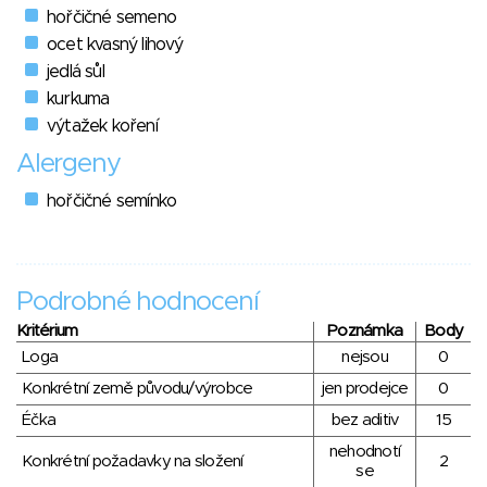
hořčičné semeno
ocet kvasný lihový
jedlá sůl
kurkuma
výtažek koření
Alergeny
hořčičné semínko
Podrobné hodnocení
Kritérium
Poznámka
Body
Loga
nejsou
0
Konkrétní země původu/výrobce
jen prodejce
0
Éčka
bez aditiv
15
nehodnotí
Konkrétní požadavky na složení
2
se