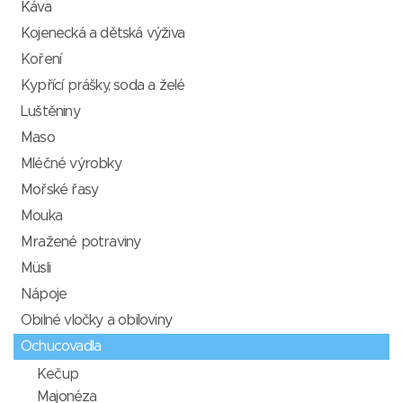
Káva
Kojenecká a dětská výživa
Koření
Kypřící prášky, soda a želé
Luštěniny
Maso
Mléčné výrobky
Mořské řasy
Mouka
Mražené potraviny
Müsli
Nápoje
Obilné vločky a obiloviny
Ochucovadla
Kečup
Majonéza