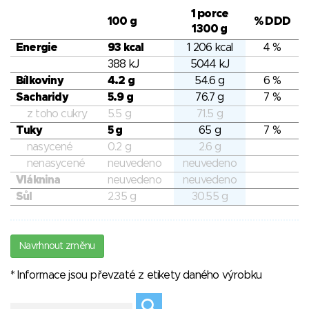
1 porce
100 g
% DDD
1300 g
Energie
93 kcal
1 206 kcal
4 %
388 kJ
5044 kJ
Bílkoviny
4.2 g
54.6 g
6 %
Sacharidy
5.9 g
76.7 g
7 %
z toho cukry
5.5 g
71.5 g
Tuky
5 g
65 g
7 %
nasycené
0.2 g
2.6 g
nenasycené
neuvedeno
neuvedeno
Vláknina
neuvedeno
neuvedeno
Sůl
2.35 g
30.55 g
Navrhnout změnu
* Informace jsou převzaté z etikety daného výrobku