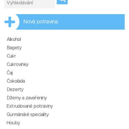
Nová potravina
Alkohol
Bagety
Cukr
Cukrovinky
Čaj
Čokoláda
Dezerty
Džemy a zavařeniny
Extrudované potraviny
Gurmánské speciality
Houby