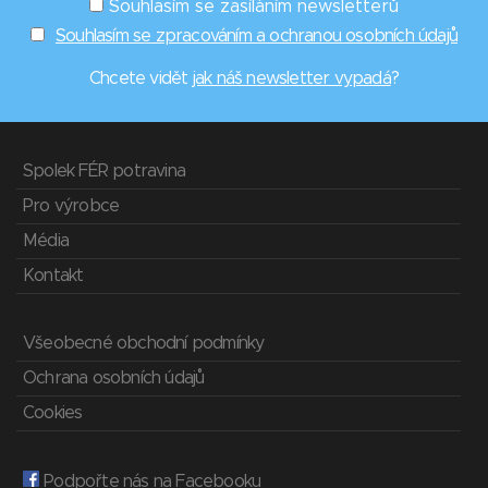
Souhlasím se zasíláním newsletterů
Souhlasím se zpracováním a ochranou osobních údajů
Chcete vidět
jak náš newsletter vypadá
?
Spolek FÉR potravina
Pro výrobce
Média
Kontakt
Všeobecné obchodní podmínky
Ochrana osobních údajů
Cookies
Podpořte nás na Facebooku