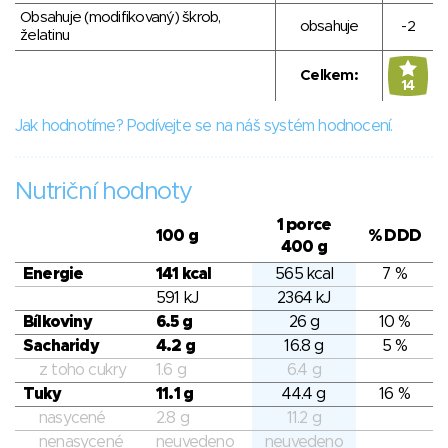
Obsahuje (modifikovaný) škrob,
obsahuje
-2
želatinu
Celkem:
14
Jak hodnotíme? Podívejte se na náš systém hodnocení.
Nutriční hodnoty
1 porce
100 g
% DDD
400 g
Energie
141 kcal
565 kcal
7 %
591 kJ
2364 kJ
Bílkoviny
6.5 g
26 g
10 %
Sacharidy
4.2 g
16.8 g
5 %
z toho cukry
1.6 g
6.4 g
Tuky
11.1 g
44.4 g
16 %
nasycené
2.8 g
11.2 g
nenasycené
neuvedeno
neuvedeno