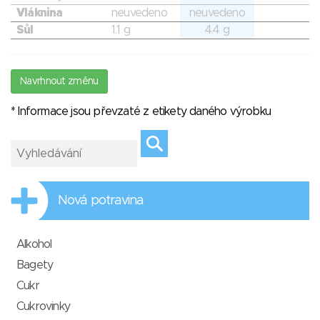
Vláknina
neuvedeno
neuvedeno
Sůl
1.1 g
4.4 g
Navrhnout změnu
* Informace jsou převzaté z etikety daného výrobku
Nová potravina
Alkohol
Bagety
Cukr
Cukrovinky