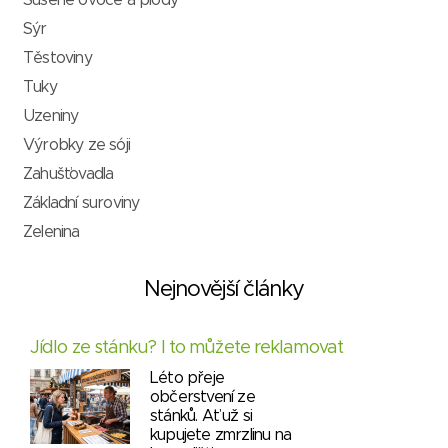
Sýr
Těstoviny
Tuky
Uzeniny
Výrobky ze sóji
Zahušťovadla
Základní suroviny
Zelenina
Nejnovější články
Jídlo ze stánku? I to můžete reklamovat
Léto přeje
občerstvení ze
stánků. Ať už si
kupujete zmrzlinu na