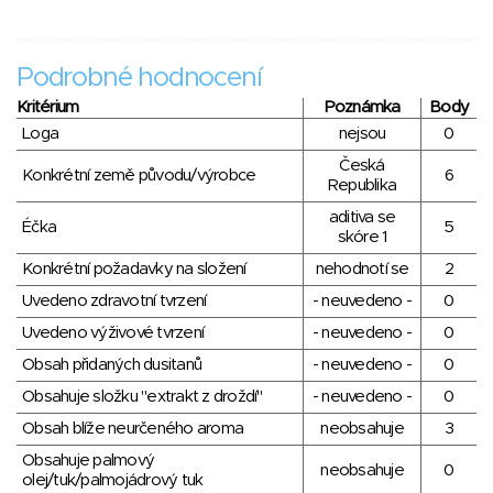
Podrobné hodnocení
Kritérium
Poznámka
Body
Loga
nejsou
0
Česká
Konkrétní země původu/výrobce
6
Republika
aditiva se
Éčka
5
skóre 1
Konkrétní požadavky na složení
nehodnotí se
2
Uvedeno zdravotní tvrzení
- neuvedeno -
0
Uvedeno výživové tvrzení
- neuvedeno -
0
Obsah přidaných dusitanů
- neuvedeno -
0
Obsahuje složku "extrakt z droždí"
- neuvedeno -
0
Obsah blíže neurčeného aroma
neobsahuje
3
Obsahuje palmový
neobsahuje
0
olej/tuk/palmojádrový tuk