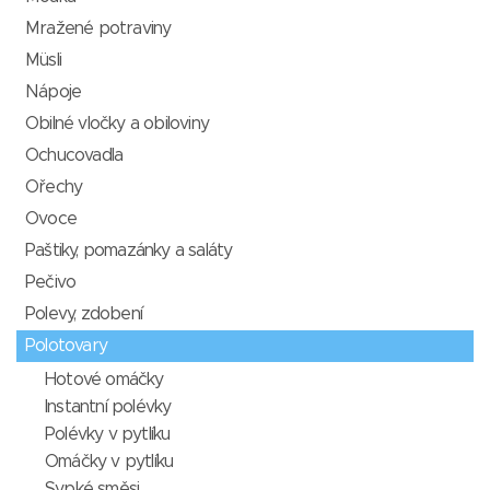
Mražené potraviny
Müsli
Nápoje
Obilné vločky a obiloviny
Ochucovadla
Ořechy
Ovoce
Paštiky, pomazánky a saláty
Pečivo
Polevy, zdobení
Polotovary
Hotové omáčky
Instantní polévky
Polévky v pytlíku
Omáčky v pytlíku
Sypké směsi