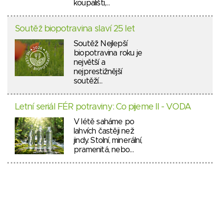
koupališti,…
Soutěž biopotravina slaví 25 let
Soutěž Nejlepší
biopotravina roku je
největší a
nejprestižnější
soutěží…
Letní seriál FÉR potraviny: Co pijeme II - VODA
V létě saháme po
lahvích častěji než
jindy. Stolní, minerální,
pramenitá, nebo…