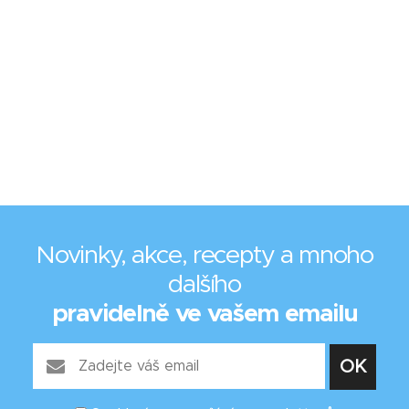
Novinky, akce, recepty a mnoho
dalšího
pravidelně ve vašem emailu