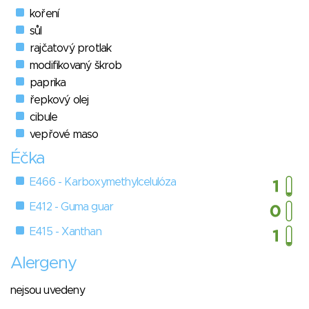
koření
sůl
rajčatový protlak
modifikovaný škrob
paprika
řepkový olej
cibule
vepřové maso
Éčka
E466 - Karboxymethylcelulóza
E412 - Guma guar
E415 - Xanthan
Alergeny
nejsou uvedeny