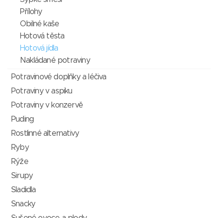
Přílohy
Obilné kaše
Hotová těsta
Hotová jídla
Nakládané potraviny
Potravinové doplňky a léčiva
Potraviny v aspiku
Potraviny v konzervě
Puding
Rostlinné alternativy
Ryby
Rýže
Sirupy
Sladidla
Snacky
Sušené ovoce a plody