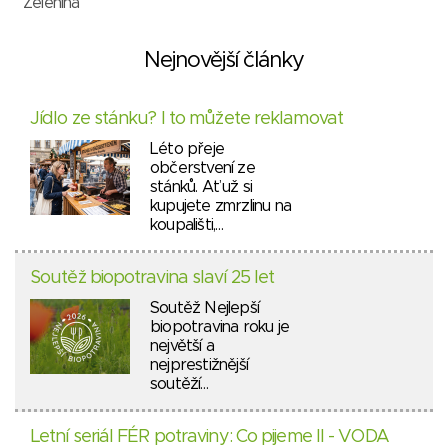
Zelenina
Nejnovější články
Jídlo ze stánku? I to můžete reklamovat
Léto přeje
občerstvení ze
stánků. Ať už si
kupujete zmrzlinu na
koupališti,…
Soutěž biopotravina slaví 25 let
Soutěž Nejlepší
biopotravina roku je
největší a
nejprestižnější
soutěží…
Letní seriál FÉR potraviny: Co pijeme II - VODA