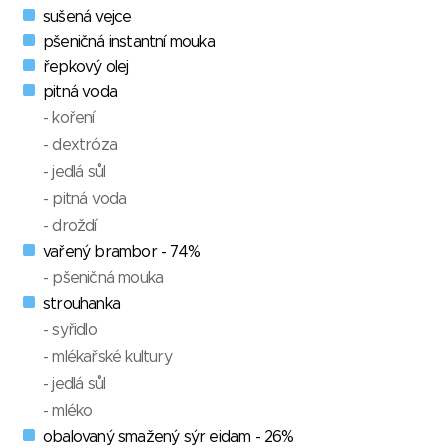
sušená vejce
pšeničná instantní mouka
řepkový olej
pitná voda
- koření
- dextróza
- jedlá sůl
- pitná voda
- droždí
vařený brambor - 74%
- pšeničná mouka
strouhanka
- syřidlo
- mlékařské kultury
- jedlá sůl
- mléko
obalovaný smažený sýr eidam - 26%