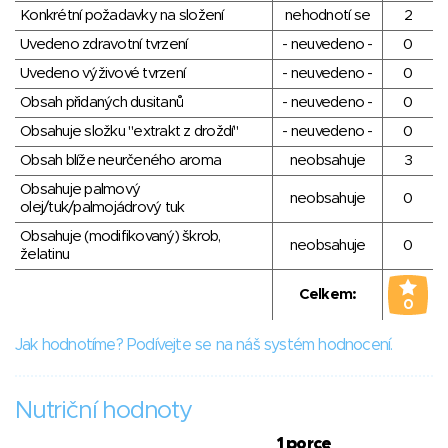
Konkrétní požadavky na složení
nehodnotí se
2
Uvedeno zdravotní tvrzení
- neuvedeno -
0
Uvedeno výživové tvrzení
- neuvedeno -
0
Obsah přidaných dusitanů
- neuvedeno -
0
Obsahuje složku "extrakt z droždí"
- neuvedeno -
0
Obsah blíže neurčeného aroma
neobsahuje
3
Obsahuje palmový
neobsahuje
0
olej/tuk/palmojádrový tuk
Obsahuje (modifikovaný) škrob,
neobsahuje
0
želatinu
Celkem:
0
Jak hodnotíme? Podívejte se na náš systém hodnocení.
Nutriční hodnoty
1 porce