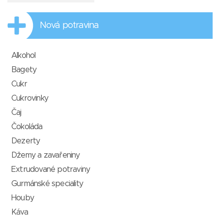
Nová potravina
Alkohol
Bagety
Cukr
Cukrovinky
Čaj
Čokoláda
Dezerty
Džemy a zavařeniny
Extrudované potraviny
Gurmánské speciality
Houby
Káva