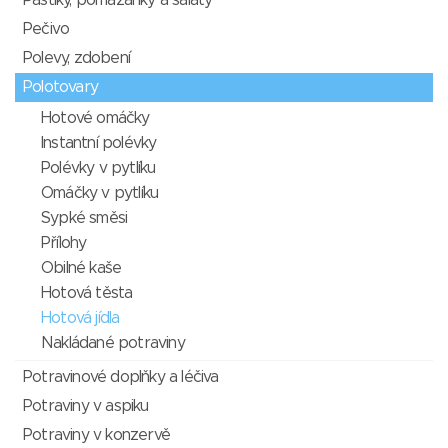
Paštiky, pomazánky a saláty
Pečivo
Polevy, zdobení
Polotovary
Hotové omáčky
Instantní polévky
Polévky v pytlíku
Omáčky v pytlíku
Sypké směsi
Přílohy
Obilné kaše
Hotová těsta
Hotová jídla
Nakládané potraviny
Potravinové doplňky a léčiva
Potraviny v aspiku
Potraviny v konzervě