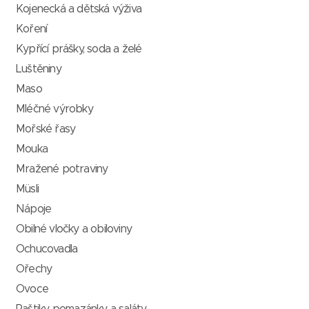
Kojenecká a dětská výživa
Koření
Kypřící prášky, soda a želé
Luštěniny
Maso
Mléčné výrobky
Mořské řasy
Mouka
Mražené potraviny
Müsli
Nápoje
Obilné vločky a obiloviny
Ochucovadla
Ořechy
Ovoce