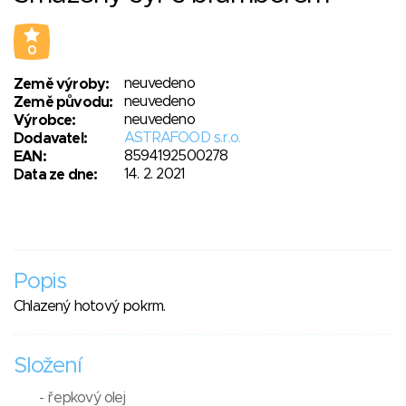
0
neuvedeno
Země výroby:
neuvedeno
Země původu:
neuvedeno
Výrobce:
ASTRAFOOD s.r.o.
Dodavatel:
8594192500278
EAN:
14. 2. 2021
Data ze dne:
Popis
Chlazený hotový pokrm.
Složení
- řepkový olej