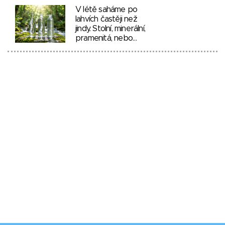
V létě saháme po
lahvích častěji než
jindy. Stolní, minerální,
pramenitá, nebo…