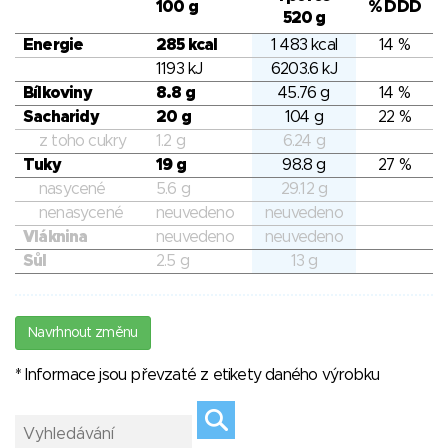
100 g
% DDD
520 g
Energie
285 kcal
1 483 kcal
14 %
1193 kJ
6203.6 kJ
Bílkoviny
8.8 g
45.76 g
14 %
Sacharidy
20 g
104 g
22 %
z toho cukry
1.2 g
6.24 g
Tuky
19 g
98.8 g
27 %
nasycené
5.6 g
29.12 g
nenasycené
neuvedeno
neuvedeno
Vláknina
neuvedeno
neuvedeno
Sůl
2.5 g
13 g
Navrhnout změnu
* Informace jsou převzaté z etikety daného výrobku