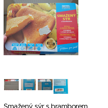
Smažený sýr s bramborem