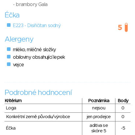
- brambory Gala
Éčka
E223 - Disiřičitan sodný
Alergeny
mléko, mléčné složky
obiloviny obsahující lepek
vejce
Podrobné hodnocení
Kritérium
Poznámka
Body
Loga
nejsou
0
Konkrétní země původu/výrobce
jen prodejce
0
aditiva se
Éčka
-5
skóre 5