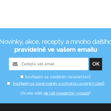
Novinky, akce, recepty a mnoho dalšíh
pravidelně ve vašem emailu
Souhlasím se zasíláním newsletterů
Souhlasím se zpracováním a ochranou osobních údajů
Chcete vidět
jak náš newsletter vypadá
?