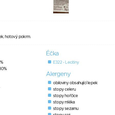
k, hotový pokrm.
Éčka
4%
E322 - Lecitiny
 30%
Alergeny
obiloviny obsahující lepek
stopy celeru
stopy hořčice
stopy mléka
stopy sezamu