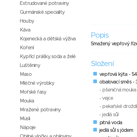
Extrudované potraviny
Gurmánské speciality
Houby
Káva
Popis
Kojenecká a dětská výživa
Smažený vepřový říze
Koření
Kypřící prášky, soda a želé
Složení
Luštěniny
Maso
vepřová kýta - 5
obalovací směs -
Mléčné výrobky
- pšeničná mouka
Mořské řasy
- vejce
Mouka
- pekařské droždí
Mražené potraviny
- jedlá sůl
Müsli
pitná voda
Nápoje
jedlá sůl s jódem
Obilné vločky a obiloviny