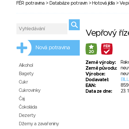
FÉR potravina
>
Databáze potravin
>
Hotová jídla
> Vepř
Vepřový říz
Nová potravina
20
Rak
Země výroby:
Alkohol
neu
Země původu:
Bagety
neu
Výrobce:
BILL
Dodavatel:
Cukr
859
EAN:
Cukrovinky
23. 
Data ze dne:
Čaj
Čokoláda
Dezerty
Džemy a zavařeniny