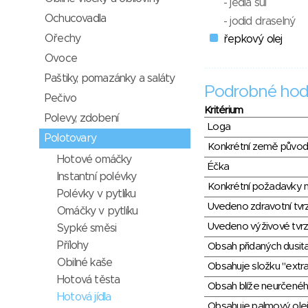
- jedlá sůl
Ochucovadla
- jodid draselný
Ořechy
řepkový olej
Ovoce
Paštiky, pomazánky a saláty
Podrobné hod
Pečivo
Kritérium
Polevy, zdobení
Loga
Polotovary
Konkrétní země půvo
Hotové omáčky
Éčka
Instantní polévky
Konkrétní požadavky n
Polévky v pytlíku
Uvedeno zdravotní tvr
Omáčky v pytlíku
Uvedeno výživové tvrz
Sypké směsi
Přílohy
Obsah přidaných dusit
Obilné kaše
Obsahuje složku "extra
Hotová těsta
Obsah blíže neurčené
Hotová jídla
Obsahuje palmový olej