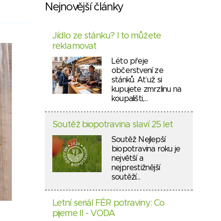
Nejnovější články
Jídlo ze stánku? I to můžete
reklamovat
Léto přeje
občerstvení ze
stánků. Ať už si
kupujete zmrzlinu na
koupališti,…
Soutěž biopotravina slaví 25 let
Soutěž Nejlepší
biopotravina roku je
největší a
nejprestižnější
soutěží…
Letní seriál FÉR potraviny: Co
pijeme II - VODA