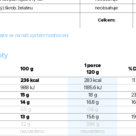
) škrob, želatinu
neobsahuje
Celkem:
ejte se na náš systém hodnocení.
oty
1 porce
100 g
% 
120 g
236 kcal
283 kcal
11
988 kJ
1185.6 kJ
15 g
18 g
23
14 g
16.8 g
16
0.5 g
0.6 g
13 g
15.6 g
19
3.2 g
3.84 g
neuvedeno
neuvedeno