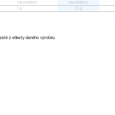
neuvedeno
neuvedeno
1 g
1.2 g
vzaté z etikety daného výrobku