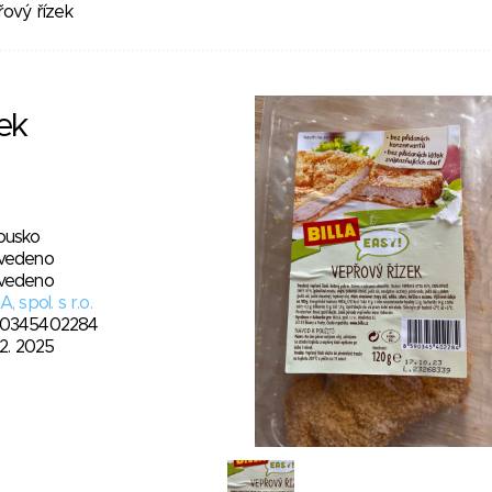
ový řízek
ek
ousko
vedeno
vedeno
A, spol. s r.o.
0345402284
12. 2025