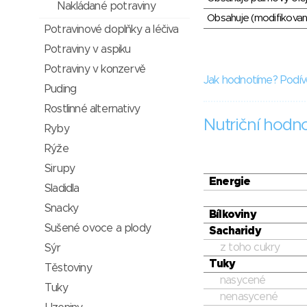
Nakládané potraviny
Obsahuje (modifikovaný
Potravinové doplňky a léčiva
Potraviny v aspiku
Potraviny v konzervě
Jak hodnotíme? Podív
Puding
Rostlinné alternativy
Nutriční hodn
Ryby
Rýže
Sirupy
Energie
Sladidla
Snacky
Bílkoviny
Sušené ovoce a plody
Sacharidy
z toho cukry
Sýr
Tuky
Těstoviny
nasycené
Tuky
nenasycené