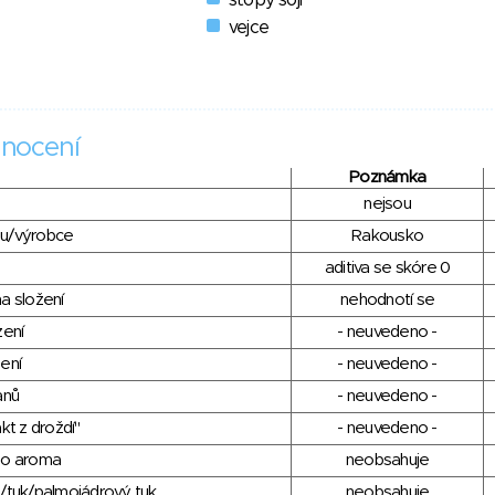
stopy soji
vejce
nocení
Poznámka
nejsou
du/výrobce
Rakousko
aditiva se skóre 0
a složení
nehodnotí se
zení
- neuvedeno -
ení
- neuvedeno -
anů
- neuvedeno -
kt z droždí"
- neuvedeno -
ho aroma
neobsahuje
/tuk/palmojádrový tuk
neobsahuje