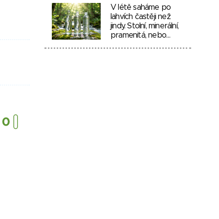
V létě saháme po
lahvích častěji než
jindy. Stolní, minerální,
pramenitá, nebo…