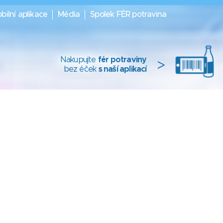
bilní aplikace
Média
Spolek FÉR potravina
Nakupujte
fér potraviny
>
bez éček
s naší aplikací