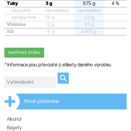
Tuky
3 g
9.75 g
4 %
nasycené
neuvedeno
neuvedeno
nenasycené
1.6 g
5.2 g
Vláknina
1.2 g
3.9 g
Sůl
1.5 g
4.875 g
Navrhnout změnu
* Informace jsou převzaté z etikety daného výrobku
Nová potravina
Alkohol
Bagety