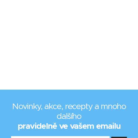
Novinky, akce, recepty a mnoho
dalšího
pravidelně ve vašem emailu