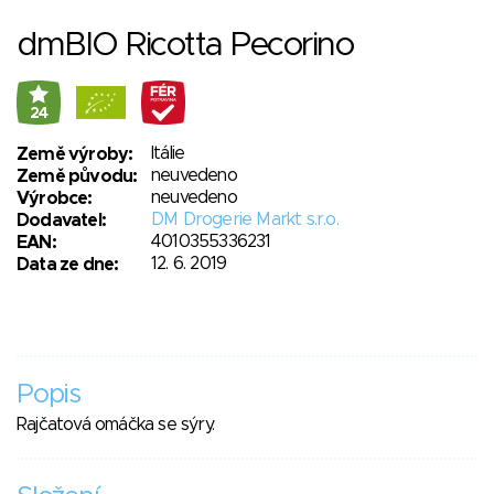
dmBIO Ricotta Pecorino
24
Itálie
Země výroby:
neuvedeno
Země původu:
neuvedeno
Výrobce:
DM Drogerie Markt s.r.o.
Dodavatel:
4010355336231
EAN:
12. 6. 2019
Data ze dne:
Popis
Rajčatová omáčka se sýry.