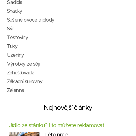
Sladidla
Snacky
Sušené ovoce a plody
Sýr
Těstoviny
Tuky
Uzeniny
Výrobky ze sóji
Zahušťovadla
Základní suroviny
Zelenina
Nejnovější články
Jídlo ze stánku? I to můžete reklamovat
Léto přeje