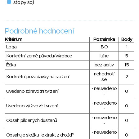
stopy soji
Podrobné hodnocení
Kritérium
Poznámka
Body
Loga
BIO
1
Konkrétní země původu/výrobce
Itálie
5
Éčka
bez aditiv
15
nehodnotí
Konkrétní požadavky na složení
2
se
- neuvedeno
Uvedeno zdravotní tvrzení
0
-
- neuvedeno
Uvedeno výživové tvrzení
0
-
- neuvedeno
Obsah přidaných dusitanů
0
-
- neuvedeno
Obsahuje složku "extrakt z droždí"
0
-