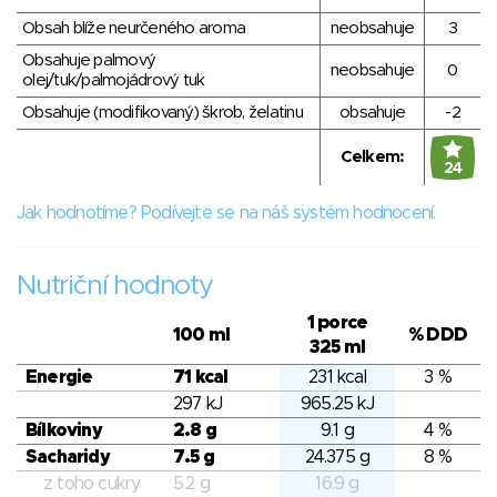
Obsah blíže neurčeného aroma
neobsahuje
3
Obsahuje palmový
neobsahuje
0
olej/tuk/palmojádrový tuk
Obsahuje (modifikovaný) škrob, želatinu
obsahuje
-2
Celkem:
24
Jak hodnotíme? Podívejte se na náš systém hodnocení.
Nutriční hodnoty
1 porce
100 ml
% DDD
325 ml
Energie
71 kcal
231 kcal
3 %
297 kJ
965.25 kJ
Bílkoviny
2.8 g
9.1 g
4 %
Sacharidy
7.5 g
24.375 g
8 %
z toho cukry
5.2 g
16.9 g