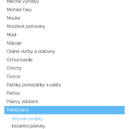
Mléčné výrobky
Mořské řasy
Mouka
Mražené potraviny
Müsli
Nápoje
Obilné vločky a obiloviny
Ochucovadla
Ořechy
Ovoce
Paštiky, pomazánky a saláty
Pečivo
Polevy, zdobení
Polotovary
Hotové omáčky
Instantní polévky