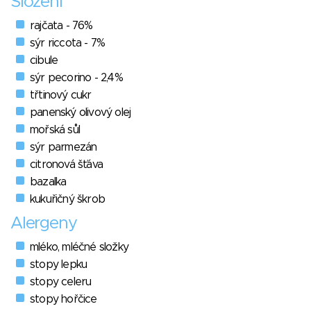
Složení
rajčata - 76%
sýr riccota - 7%
cibule
sýr pecorino - 2,4%
třtinový cukr
panenský olivový olej
mořská sůl
sýr parmezán
citronová šťáva
bazalka
kukuřičný škrob
Alergeny
mléko, mléčné složky
stopy lepku
stopy celeru
stopy hořčice