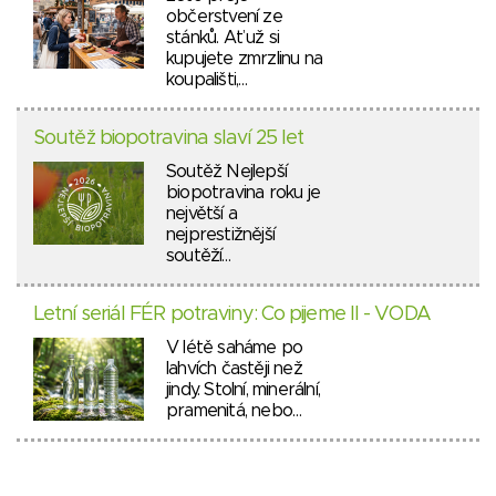
občerstvení ze
stánků. Ať už si
kupujete zmrzlinu na
koupališti,…
Soutěž biopotravina slaví 25 let
Soutěž Nejlepší
biopotravina roku je
největší a
nejprestižnější
soutěží…
Letní seriál FÉR potraviny: Co pijeme II - VODA
V létě saháme po
lahvích častěji než
jindy. Stolní, minerální,
pramenitá, nebo…