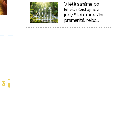
V létě saháme po
lahvích častěji než
jindy. Stolní, minerální,
pramenitá, nebo…