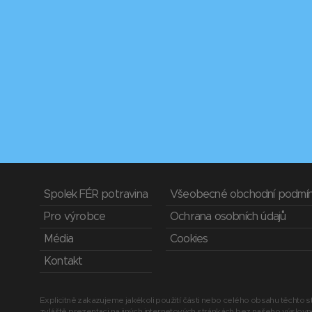
Spolek FÉR potravina
Všeobecné obchodní podmí
Pro výrobce
Ochrana osobních údajů
Média
Cookies
Kontakt
Explicitně zakazujeme jakékoli použití části nebo celého obsahu těchto st
zvláště prezentaci na jiných internetových stránkách bez našeho výslov