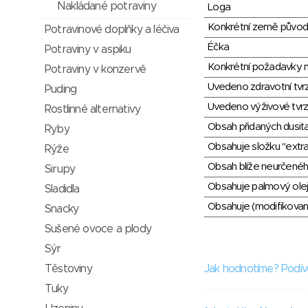
Nakládané potraviny
Loga
Konkrétní země půvo
Potravinové doplňky a léčiva
Éčka
Potraviny v aspiku
Konkrétní požadavky n
Potraviny v konzervě
Uvedeno zdravotní tvr
Puding
Uvedeno výživové tvrz
Rostlinné alternativy
Obsah přidaných dusit
Ryby
Obsahuje složku "extra
Rýže
Obsah blíže neurčené
Sirupy
Obsahuje palmový olej
Sladidla
Obsahuje (modifikovaný
Snacky
Sušené ovoce a plody
Sýr
Jak hodnotíme? Podív
Těstoviny
Tuky