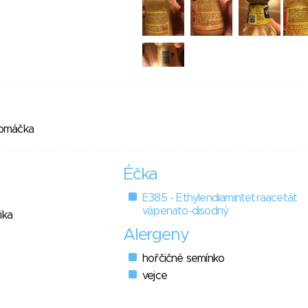
 omáčka
Éčka
E385 - Ethylendiamintetraacetát
vápenato-disodný
ika
Alergeny
hořčičné semínko
vejce