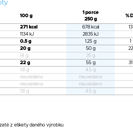
oty
1 porce
100 g
% 
250 g
271 kcal
678 kcal
13
1134 kJ
2835 kJ
0.5 g
1.25 g
1
20 g
50 g
22
14 g
35 g
22 g
55 g
31
1.8 g
4.5 g
neuvedeno
neuvedeno
neuvedeno
neuvedeno
1.8 g
4.5 g
vzaté z etikety daného výrobku