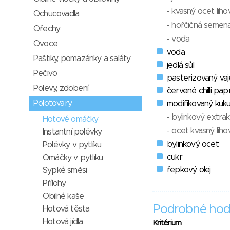
- kvasný ocet liho
Ochucovadla
- hořčičná semen
Ořechy
- voda
Ovoce
voda
Paštiky, pomazánky a saláty
jedlá sůl
Pečivo
pasterizovaný vaj
Polevy, zdobení
červené chilli pap
Polotovary
modifikovaný kuku
- bylinkový extrak
Hotové omáčky
- ocet kvasný liho
Instantní polévky
bylinkový ocet
Polévky v pytlíku
cukr
Omáčky v pytlíku
řepkový olej
Sypké směsi
Přílohy
Obilné kaše
Podrobné hod
Hotová těsta
Hotová jídla
Kritérium