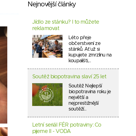
Nejnovější články
Jídlo ze stánku? I to můžete
reklamovat
Léto přeje
občerstvení ze
stánků. Ať už si
kupujete zmrzlinu na
koupališti,…
Soutěž biopotravina slaví 25 let
Soutěž Nejlepší
biopotravina roku je
největší a
nejprestižnější
soutěží…
Letní seriál FÉR potraviny: Co
pijeme II - VODA