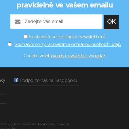
pravidelně ve vašem emailu
Souhlasím se zasíláním newsletterů
Souhlasím se zpracováním a ochranou osobních údajů
Chcete vidět
jak náš newsletter vypadá
?
nky
Podpořte nás na Facebooku
ránek, jejich reprodukci, kopírování, úpravu a
ného souhlasu.