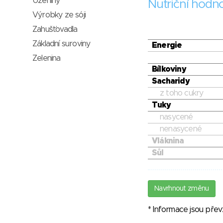
Uzeniny
Nutriční hodn
Výrobky ze sóji
Zahušťovadla
Základní suroviny
Energie
Zelenina
Bílkoviny
Sacharidy
z toho cukry
Tuky
nasycené
nenasycené
Vláknina
Sůl
Navrhnout změnu
* Informace jsou pře