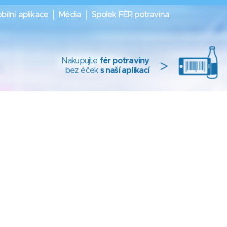
bilní aplikace
Média
Spolek FÉR potravina
Nakupujte
fér potraviny
>
bez éček
s naší aplikací