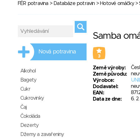
FÉR potravina
>
Databáze potravin
>
Hotové omáčky
> 
Samba omá
Nová potravina
3
Čes
Země výroby:
Alkohol
neu
Země původu:
Bagety
UNIL
Výrobce:
neu
Dodavatel:
Cukr
871
EAN:
Cukrovinky
6. 2
Data ze dne:
Čaj
Čokoláda
Dezerty
Džemy a zavařeniny