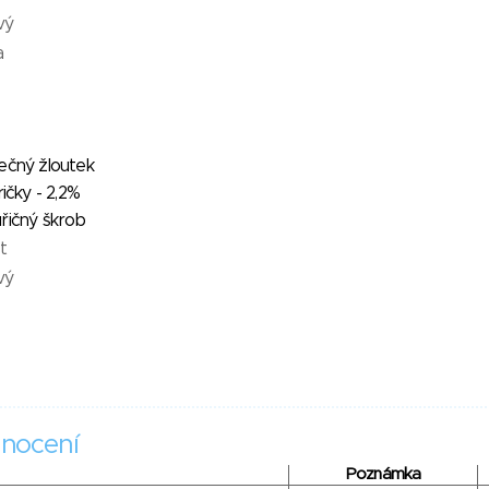
vý
a
ečný žloutek
ričky - 2,2%
řičný škrob
t
vý
nocení
Poznámka