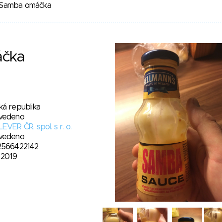
Samba omáčka
čka
ká republika
vedeno
EVER ČR, spol. s r. o.
vedeno
2566422142
. 2019