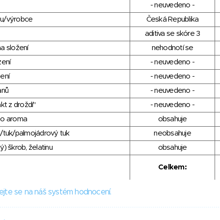
- neuvedeno -
du/výrobce
Česká Republika
aditiva se skóre 3
a složení
nehodnotí se
zení
- neuvedeno -
ení
- neuvedeno -
anů
- neuvedeno -
kt z droždí"
- neuvedeno -
ho aroma
obsahuje
/tuk/palmojádrový tuk
neobsahuje
) škrob, želatinu
obsahuje
Celkem:
ejte se na náš systém hodnocení.