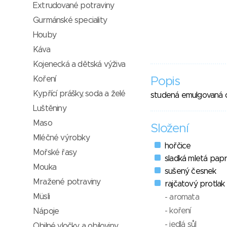
Extrudované potraviny
Gurmánské speciality
Houby
Káva
Kojenecká a dětská výživa
Koření
Popis
Kypřící prášky, soda a želé
studená emulgovaná
Luštěniny
Maso
Složení
Mléčné výrobky
hořčice
Mořské řasy
sladká mletá papr
Mouka
sušený česnek
Mražené potraviny
rajčatový protlak
Müsli
- aromata
- koření
Nápoje
- jedlá sůl
Obilné vločky a obiloviny