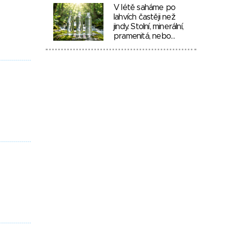
V létě saháme po
lahvích častěji než
jindy. Stolní, minerální,
pramenitá, nebo…