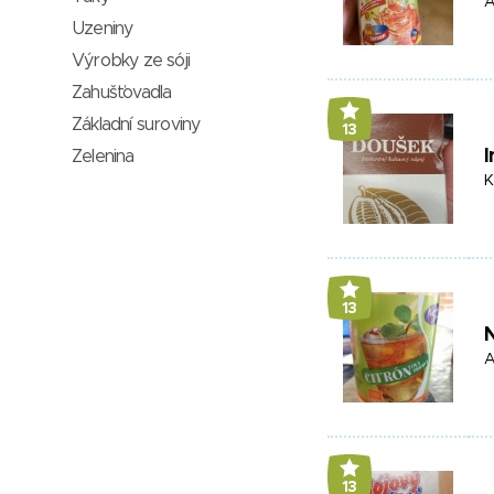
A
Uzeniny
Výrobky ze sóji
Zahušťovadla
Základní suroviny
13
I
Zelenina
K
13
N
A
13