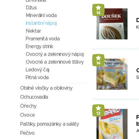
Limonáda
Džus
14
Minerální voda
D
Instantní nápoj
K
Nektar
Pramenitá voda
Energy drink
Ovocný a zeleninový nápoj
Ovocné a zeleninové šťávy
14
Ledový čaj
Pitná voda
S
Obilné vločky a obiloviny
Ochucovadla
Ořechy
13
Ovoce
F
Paštiky, pomazánky a saláty
A
Pečivo