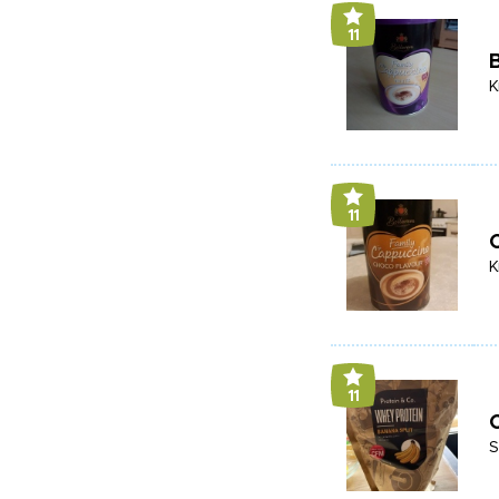
11
B
K
11
K
11
S