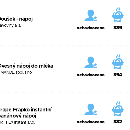
oušek - nápoj
ávoviny a. s.
389
nehodnoceno
Ovesný nápoj do mléka
IMANDL, spol. s r.o.
394
nehodnoceno
rape Frapko instantní
banánový nápoj
382
nehodnoceno
RTIFEX Instant s.r.o.