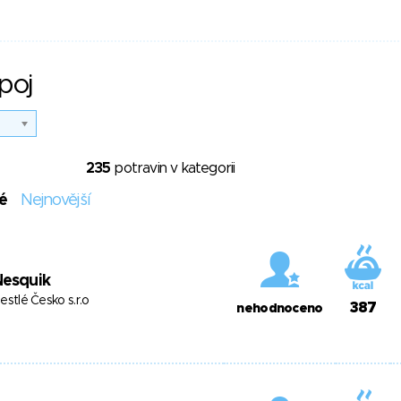
poj
235
potravin v kategorii
é
Nejnovější
Nesquik
estlé Česko s.r.o
387
nehodnoceno