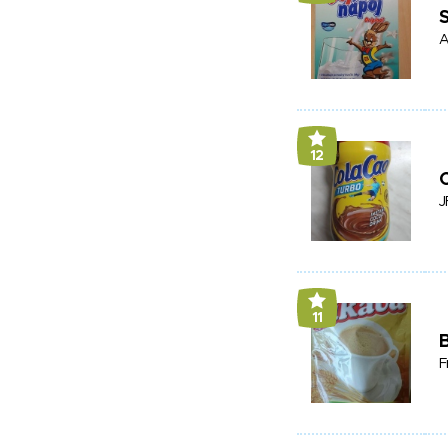
S
A
12
J
11
B
F