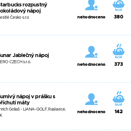
tarbucks rozpustný
čokoládový nápoj
380
nehodnoceno
estlé Česko s.r.o
unar Jablečný nápoj
ERO CZECH s.r.o.
373
nehodnoceno
umivý nápoj v prášku s
říchutí máty
mrich Goliaš - LIANA-GOLF, Raslavice,
142
nehodnoceno
K