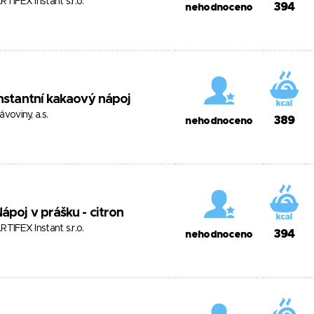
RTIFEX Instant s.r.o.
394
nehodnoceno
nstantní kakaový nápoj
ávoviny, a.s.
389
nehodnoceno
ápoj v prášku - citron
RTIFEX Instant s.r.o.
394
nehodnoceno