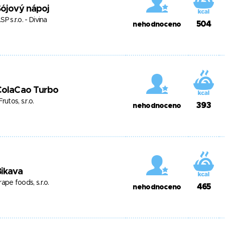
ójový nápoj
SP s.r.o. - Divina
504
nehodnoceno
ColaCao Turbo
Frutos, s.r.o.
393
nehodnoceno
ikava
rape foods, s.r.o.
465
nehodnoceno