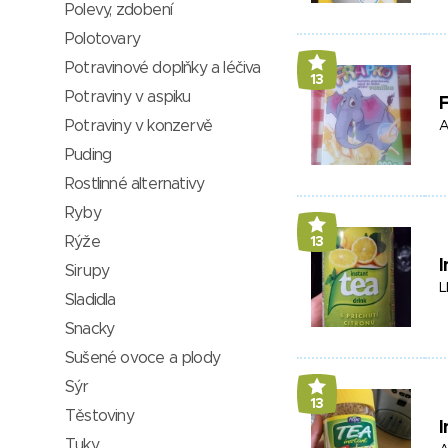
Polevy, zdobení
Polotovary
Potravinové doplňky a léčiva
13
Potraviny v aspiku
F
Potraviny v konzervě
A
Puding
Rostlinné alternativy
Ryby
Rýže
13
I
Sirupy
L
Sladidla
Snacky
Sušené ovoce a plody
Sýr
13
Těstoviny
I
Tuky