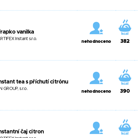
rapko vanilka
RTIFEX Instant s.r.o.
382
nehodnoceno
nstant tea s příchutí citrónu
N GROUP, s.r.o.
390
nehodnoceno
nstantní čaj citron