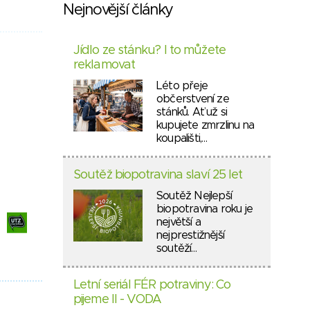
Nejnovější články
Jídlo ze stánku? I to můžete
reklamovat
Léto přeje
občerstvení ze
stánků. Ať už si
kupujete zmrzlinu na
koupališti,…
Soutěž biopotravina slaví 25 let
Soutěž Nejlepší
biopotravina roku je
největší a
nejprestižnější
soutěží…
Letní seriál FÉR potraviny: Co
pijeme II - VODA