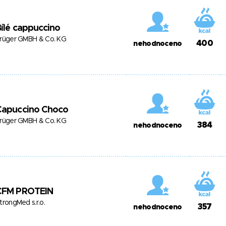
ílé cappuccino
rüger GMBH & Co. KG
400
nehodnoceno
Capuccino Choco
rüger GMBH & Co. KG
384
nehodnoceno
CFM PROTEIN
trongMed s.r.o.
357
nehodnoceno