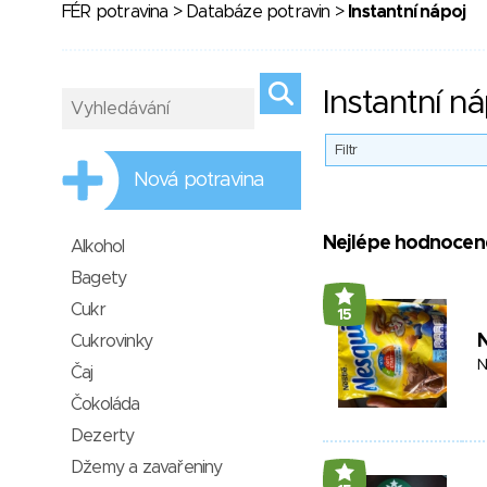
FÉR potravina
>
Databáze potravin
>
Instantní nápoj
Instantní ná
Filtr
Nová potravina
Nejlépe hodnocen
Alkohol
Bagety
Cukr
15
Cukrovinky
N
Čaj
Čokoláda
Dezerty
Džemy a zavařeniny