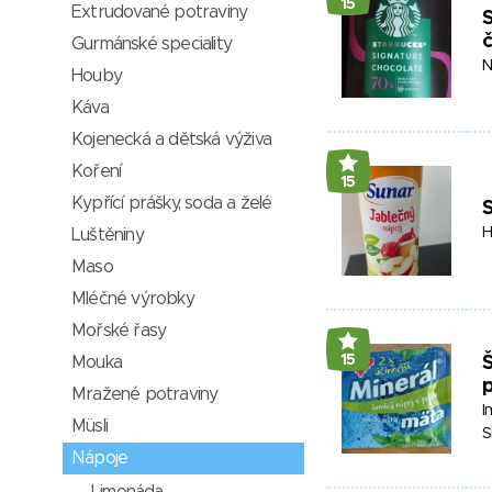
15
Extrudované potraviny
S
Gurmánské speciality
N
Houby
Káva
Kojenecká a dětská výživa
Koření
15
Kypřící prášky, soda a želé
S
H
Luštěniny
Maso
Mléčné výrobky
Mořské řasy
15
Mouka
Š
p
Mražené potraviny
I
Müsli
S
Nápoje