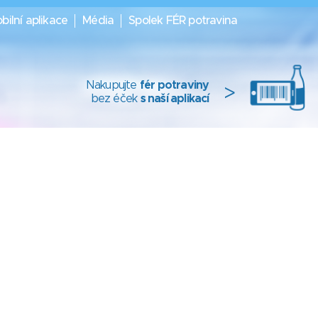
bilní aplikace
Média
Spolek FÉR potravina
Nakupujte
fér potraviny
>
bez éček
s naší aplikací