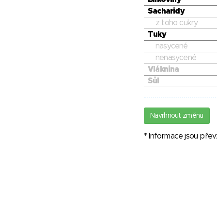
Sacharidy
z toho cukry
Tuky
nasycené
nenasycené
Vláknina
Sůl
Navrhnout změnu
* Informace jsou pře