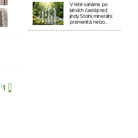
V létě saháme po
lahvích častěji než
jindy. Stolní, minerální,
pramenitá, nebo…
h