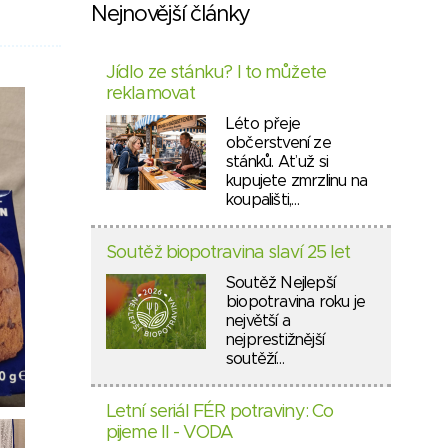
Nejnovější články
Jídlo ze stánku? I to můžete
reklamovat
Léto přeje
občerstvení ze
stánků. Ať už si
kupujete zmrzlinu na
koupališti,…
Soutěž biopotravina slaví 25 let
Soutěž Nejlepší
biopotravina roku je
největší a
nejprestižnější
soutěží…
Letní seriál FÉR potraviny: Co
pijeme II - VODA