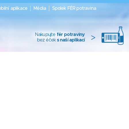
bilní aplikace
Média
Spolek FÉR potravina
Nakupujte
fér potraviny
>
bez éček
s naší aplikací