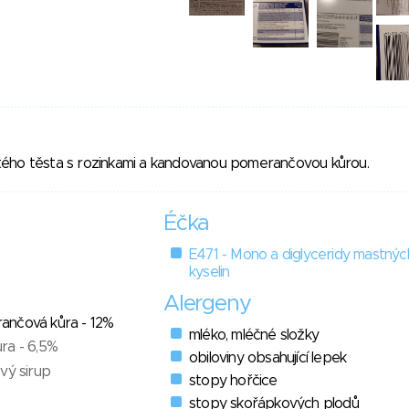
ého těsta s rozinkami a kandovanou pomerančovou kůrou.
Éčka
E471 - Mono a diglyceridy mastnýc
kyselin
Alergeny
ančová kůra - 12%
mléko, mléčné složky
ra - 6,5%
obiloviny obsahující lepek
vý sirup
stopy hořčice
stopy skořápkových plodů