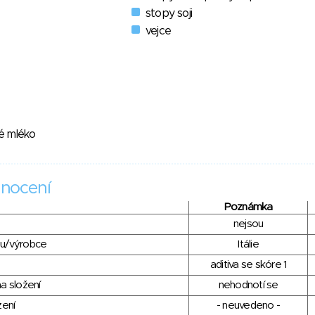
stopy soji
vejce
é mléko
nocení
Poznámka
nejsou
du/výrobce
Itálie
aditiva se skóre 1
a složení
nehodnotí se
zení
- neuvedeno -