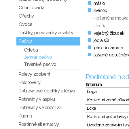
máslo
Ochucovadla
kvásek
Ořechy
- pšeničná mouka
Ovoce
- voda
Paštiky, pomazánky a saláty
vaječný žloutek
jedlá sůl
Pečivo
přírodní aroma
Chleba
sušené odtučněn
Jemné pečivo
Trvanlivé pečivo
Polevy, zdobení
Podrobné hod
Polotovary
Kritérium
Potravinové doplňky a léčiva
Loga
Potraviny v aspiku
Konkrétní země půvo
Potraviny v konzervě
Éčka
Puding
Konkrétní požadavky n
Rostlinné alternativy
Uvedeno zdravotní tvr