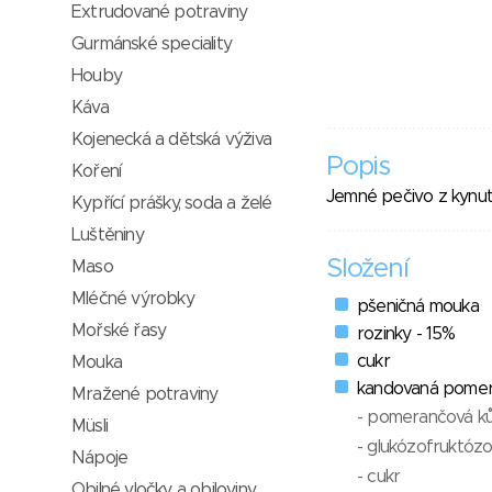
Extrudované potraviny
Gurmánské speciality
Houby
Káva
Kojenecká a dětská výživa
Popis
Koření
Jemné pečivo z kynut
Kypřící prášky, soda a želé
Luštěniny
Složení
Maso
Mléčné výrobky
pšeničná mouka
Mořské řasy
rozinky - 15%
cukr
Mouka
kandovaná pomer
Mražené potraviny
- pomerančová ků
Müsli
- glukózofruktózo
Nápoje
- cukr
Obilné vločky a obiloviny