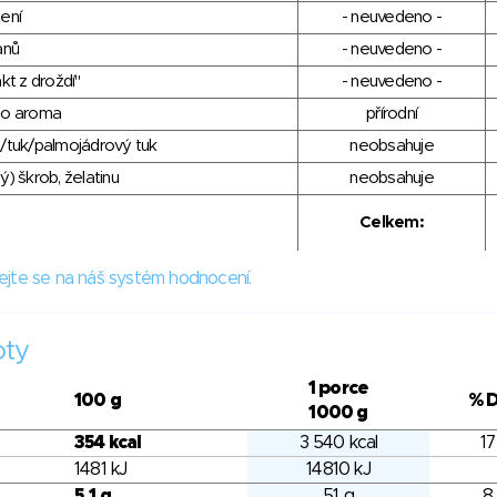
ení
- neuvedeno -
anů
- neuvedeno -
kt z droždí"
- neuvedeno -
ho aroma
přírodní
/tuk/palmojádrový tuk
neobsahuje
) škrob, želatinu
neobsahuje
Celkem:
ejte se na náš systém hodnocení.
oty
1 porce
100 g
% 
1000 g
354 kcal
3 540 kcal
17
1481 kJ
14810 kJ
5.1 g
51 g
8