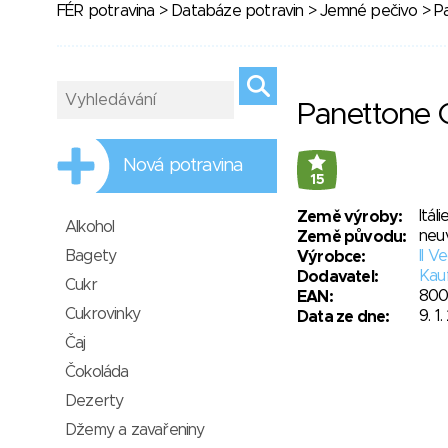
FÉR potravina
>
Databáze potravin
>
Jemné pečivo
> Pa
Panettone C
Nová potravina
15
Itáli
Země výroby:
Alkohol
neu
Země původu:
Bagety
II V
Výrobce:
Kauf
Dodavatel:
Cukr
800
EAN:
Cukrovinky
9. 1
Data ze dne:
Čaj
Čokoláda
Dezerty
Džemy a zavařeniny