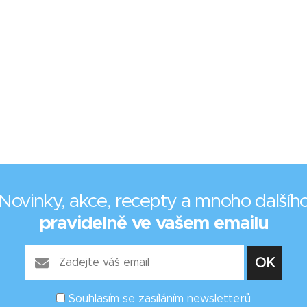
Novinky, akce, recepty a mnoho dalšíh
pravidelně ve vašem emailu
Souhlasím se zasíláním newsletterů