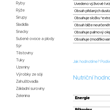
Ryby
Uvedeno výživové tvrz
Rýže
Obsah přidaných dusit
Sirupy
Obsahuje složku "extra
Sladidla
Obsah blíže neurčené
Snacky
Obsahuje palmový olej
Sušené ovoce a plody
Obsahuje (modifikovaný
Sýr
Těstoviny
Tuky
Jak hodnotíme? Podív
Uzeniny
Výrobky ze sóji
Nutriční hodn
Zahušťovadla
Základní suroviny
Zelenina
Energie
Bílkoviny