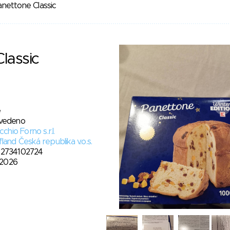
nettone Classic
lassic
e
vedeno
ecchio Forno s.r.l.
land Česká republika v.o.s.
2734102724
. 2026