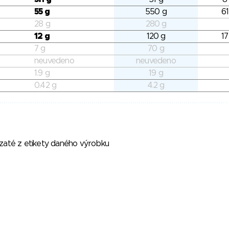
55 g
550 g
61
28 g
280 g
12 g
120 g
17
7 g
70 g
neuvedeno
neuvedeno
1.9 g
19 g
0.42 g
4.2 g
vzaté z etikety daného výrobku