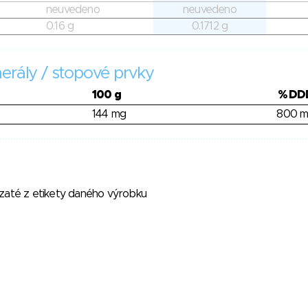
neuvedeno
neuvedeno
0.16 g
0.1712 g
erály / stopové prvky
100 g
% DD
144 mg
800 
vzaté z etikety daného výrobku