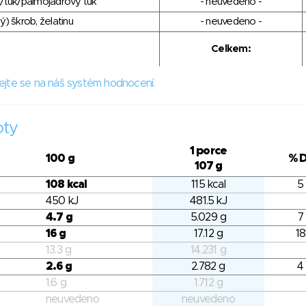
/tuk/palmojádrový tuk
- neuvedeno -
) škrob, želatinu
- neuvedeno -
Celkem:
ejte se na náš systém hodnocení.
oty
1 porce
100 g
% 
107 g
108 kcal
115 kcal
5
450 kJ
481.5 kJ
4.7 g
5.029 g
7
16 g
17.12 g
18
13.3 g
14.231 g
2.6 g
2.782 g
4
1.6 g
1.712 g
neuvedeno
neuvedeno