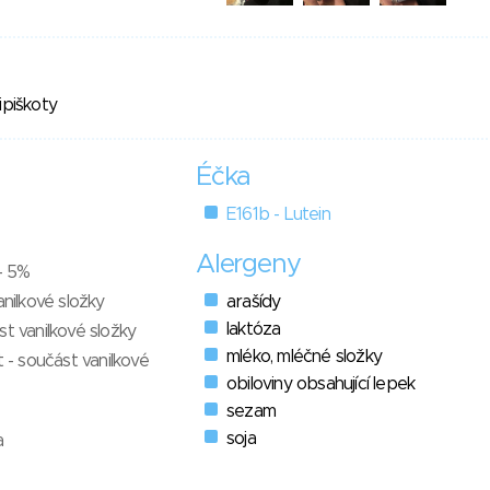
ipiškoty
Éčka
E161b - Lutein
Alergeny
 - 5%
anilkové složky
arašídy
laktóza
st vanilkové složky
mléko, mléčné složky
t - součást vanilkové
obiloviny obsahující lepek
sezam
soja
a