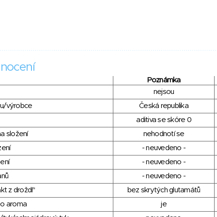
nocení
Poznámka
nejsou
du/výrobce
Česká republika
aditiva se skóre 0
a složení
nehodnotí se
zení
- neuvedeno -
ení
- neuvedeno -
anů
- neuvedeno -
kt z droždí"
bez skrytých glutamátů
ho aroma
je