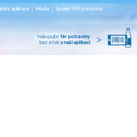
bilní aplikace
Média
Spolek FÉR potravina
Nakupujte
fér potraviny
>
bez éček
s naší aplikací