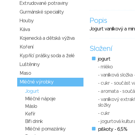
Extrudované potraviny
Gurmánské speciality
Popis
Houby
Jogurt vanilkový a min
Káva
Kojenecká a dětská výživa
Koření
Složení
Kypřící prášky, soda a želé
jogurt
Luštěniny
- mléko
Maso
- vanilková složka
Mléčné výrobky
- cukr - součást v
Jogurt
- aromata - součá
Mléčné nápoje
- vanilkový extrak
složky
Máslo
- cukr
Kefír
Bifi drink
- jogurtová kultur
Mléčné pomazánky
piškoty - 6,5%