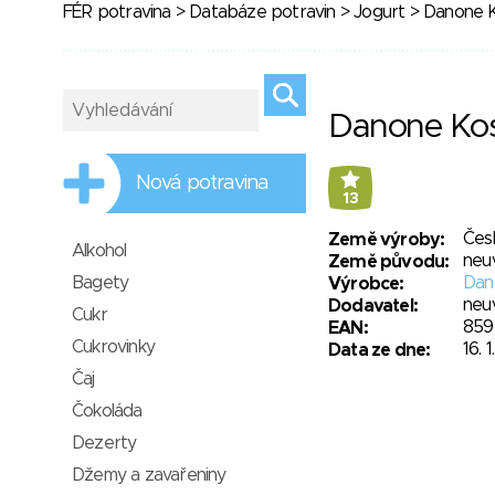
FÉR potravina
>
Databáze potravin
>
Jogurt
> Danone Ko
Danone Kost
Nová potravina
13
Čes
Země výroby:
Alkohol
neu
Země původu:
Bagety
Dano
Výrobce:
neu
Dodavatel:
Cukr
859
EAN:
Cukrovinky
16. 
Data ze dne:
Čaj
Čokoláda
Dezerty
Džemy a zavařeniny