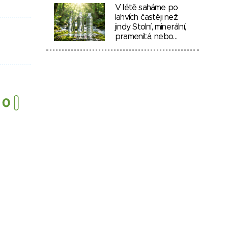
V létě saháme po
lahvích častěji než
jindy. Stolní, minerální,
pramenitá, nebo…