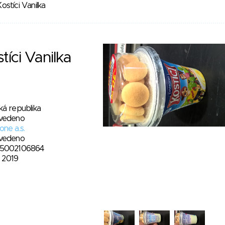
stíci Vanilka
íci Vanilka
ká republika
vedeno
ne a.s.
vedeno
5002106864
1. 2019