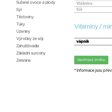
Sušené ovoce a plody
Vláknina
Sůl
Sýr
Těstoviny
Tuky
Vitamíny / min
Uzeniny
Výrobky ze sóji
vápník
Zahušťovadla
Základní suroviny
Navrhnout změnu
Zelenina
* Informace jsou pře