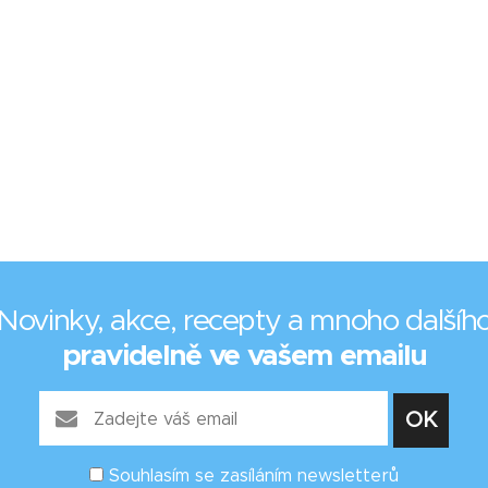
Novinky, akce, recepty a mnoho dalšíh
pravidelně ve vašem emailu
Souhlasím se zasíláním newsletterů