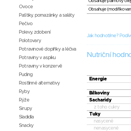
Obsahuje palmový olej
Ovoce
Obsahuje (modifikovaný
Paštiky, pomazánky a saláty
Pečivo
Polevy, zdobení
Jak hodnotíme? Podív
Polotovary
Potravinové doplňky a léčiva
Nutriční hodn
Potraviny v aspiku
Potraviny v konzervě
Puding
Energie
Rostlinné alternativy
Ryby
Bílkoviny
Rýže
Sacharidy
z toho cukry
Sirupy
Tuky
Sladidla
nasycené
Snacky
nenasycené