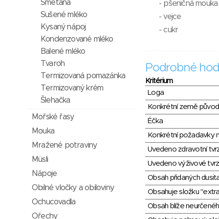
Smetana
- pšeničná mouka
Sušené mléko
- vejce
Kysaný nápoj
- cukr
Kondenzované mléko
Balené mléko
Tvaroh
Podrobné hod
Termizovaná pomazánka
Kritérium
Termizovaný krém
Loga
Šlehačka
Konkrétní země půvo
Mořské řasy
Éčka
Mouka
Konkrétní požadavky n
Mražené potraviny
Uvedeno zdravotní tvr
Müsli
Uvedeno výživové tvrz
Nápoje
Obsah přidaných dusit
Obilné vločky a obiloviny
Obsahuje složku "extra
Ochucovadla
Obsah blíže neurčené
Ořechy