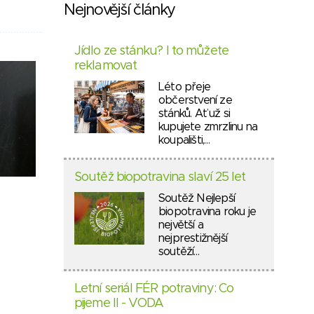
Nejnovější články
Jídlo ze stánku? I to můžete
reklamovat
Léto přeje
občerstvení ze
stánků. Ať už si
kupujete zmrzlinu na
koupališti,…
Soutěž biopotravina slaví 25 let
Soutěž Nejlepší
biopotravina roku je
největší a
nejprestižnější
soutěží…
Letní seriál FÉR potraviny: Co
pijeme II - VODA