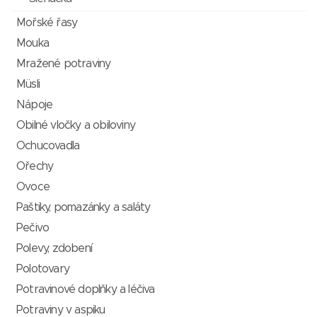
Mořské řasy
Mouka
Mražené potraviny
Müsli
Nápoje
Obilné vločky a obiloviny
Ochucovadla
Ořechy
Ovoce
Paštiky, pomazánky a saláty
Pečivo
Polevy, zdobení
Polotovary
Potravinové doplňky a léčiva
Potraviny v aspiku