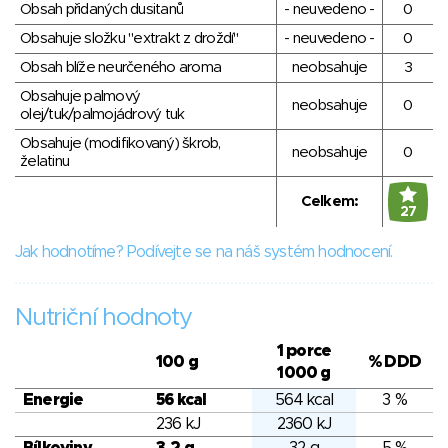
Obsah přidaných dusitanů
- neuvedeno -
0
Obsahuje složku "extrakt z droždí"
- neuvedeno -
0
Obsah blíže neurčeného aroma
neobsahuje
3
Obsahuje palmový
neobsahuje
0
olej/tuk/palmojádrový tuk
Obsahuje (modifikovaný) škrob,
neobsahuje
0
želatinu
Celkem:
27
Jak hodnotíme? Podívejte se na náš systém hodnocení.
Nutriční hodnoty
1 porce
100 g
% DDD
1000 g
Energie
56 kcal
564 kcal
3 %
236 kJ
2360 kJ