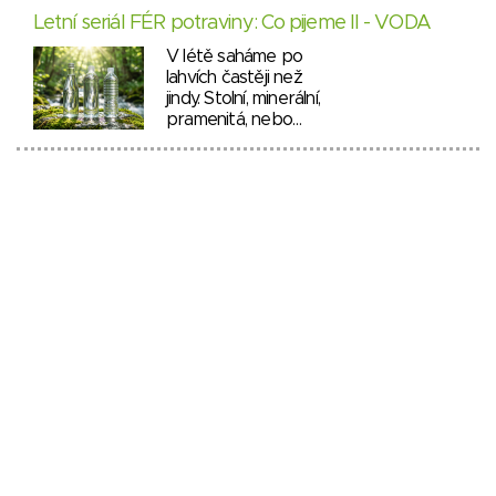
Letní seriál FÉR potraviny: Co pijeme II - VODA
V létě saháme po
lahvích častěji než
jindy. Stolní, minerální,
pramenitá, nebo…