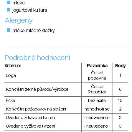
mléko
jogurtová kultura
Alergeny
mléko, mléčné složky
Podrobné hodnocení
Kritérium
Poznámka
Body
Česká
Loga
1
potravina
Česká
Konkrétní země původu/výrobce
6
Republika
Éčka
bez aditiv
15
Konkrétní požadavky na složení
nehodnotí se
2
Uvedeno zdravotní tvrzení
- neuvedeno -
0
Uvedeno výživové tvrzení
- neuvedeno -
0