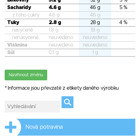
Bílkoviny
3.2 g
32 g
5 %
Sacharidy
4.6 g
46 g
5 %
z toho cukry
4.6 g
46 g
Tuky
2.8 g
28 g
4 %
nasycené
1.8 g
18 g
nenasycené
neuvedeno
neuvedeno
Vláknina
neuvedeno
neuvedeno
Sůl
0.1 g
1 g
Navrhnout změnu
* Informace jsou převzaté z etikety daného výrobku
Nová potravina