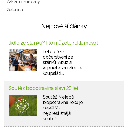
Základní suroviny
Zelenina
Nejnovější články
Jídlo ze stánku? I to můžete reklamovat
Léto přeje
občerstvení ze
stánků. Ať už si
kupujete zmrzlinu na
koupališti,…
Soutěž biopotravina slaví 25 let
Soutěž Nejlepší
biopotravina roku je
největší a
nejprestižnější
soutěží…