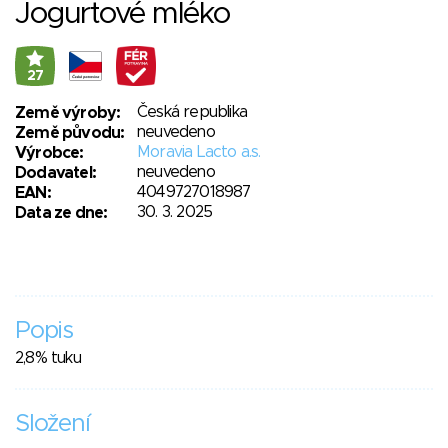
Jogurtové mléko
27
Česká republika
Země výroby:
neuvedeno
Země původu:
Moravia Lacto a.s.
Výrobce:
neuvedeno
Dodavatel:
4049727018987
EAN:
30. 3. 2025
Data ze dne:
Popis
2,8% tuku
Složení