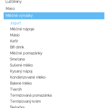
Luštěniny
Maso
Mléčné výrobky
Jogurt
Mléčné nápoje
Máslo
Kefír
Bifi drink
Mléčné pomazánky
Smetana
Sušené mléko
Kysaný nápoj
Kondenzované mléko
Balené mléko
Tvaroh
Termizovaná pomazánka
Termizovaný krém
Šlehačka