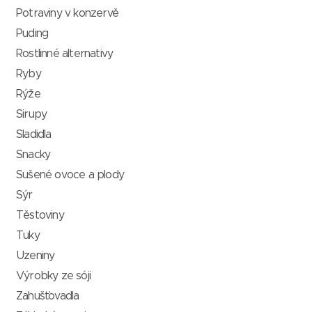
Potraviny v konzervě
Puding
Rostlinné alternativy
Ryby
Rýže
Sirupy
Sladidla
Snacky
Sušené ovoce a plody
Sýr
Těstoviny
Tuky
Uzeniny
Výrobky ze sóji
Zahušťovadla