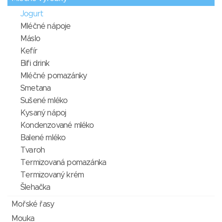
Jogurt
Mléčné nápoje
Máslo
Kefír
Bifi drink
Mléčné pomazánky
Smetana
Sušené mléko
Kysaný nápoj
Kondenzované mléko
Balené mléko
Tvaroh
Termizovaná pomazánka
Termizovaný krém
Šlehačka
Mořské řasy
Mouka