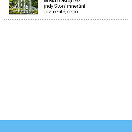
lahvích častěji než
jindy. Stolní, minerální,
pramenitá, nebo…