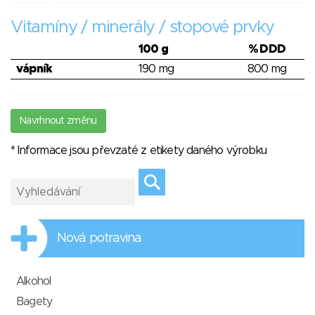
Vitamíny / minerály / stopové prvky
100 g
% DDD
vápník
190 mg
800 mg
Navrhnout změnu
* Informace jsou převzaté z etikety daného výrobku
Nová potravina
Alkohol
Bagety