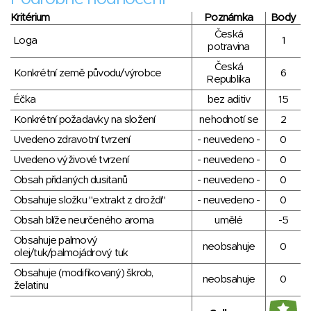
Kritérium
Poznámka
Body
Česká
Loga
1
potravina
Česká
Konkrétní země původu/výrobce
6
Republika
Éčka
bez aditiv
15
Konkrétní požadavky na složení
nehodnotí se
2
Uvedeno zdravotní tvrzení
- neuvedeno -
0
Uvedeno výživové tvrzení
- neuvedeno -
0
Obsah přidaných dusitanů
- neuvedeno -
0
Obsahuje složku "extrakt z droždí"
- neuvedeno -
0
Obsah blíže neurčeného aroma
umělé
-5
Obsahuje palmový
neobsahuje
0
olej/tuk/palmojádrový tuk
Obsahuje (modifikovaný) škrob,
neobsahuje
0
želatinu