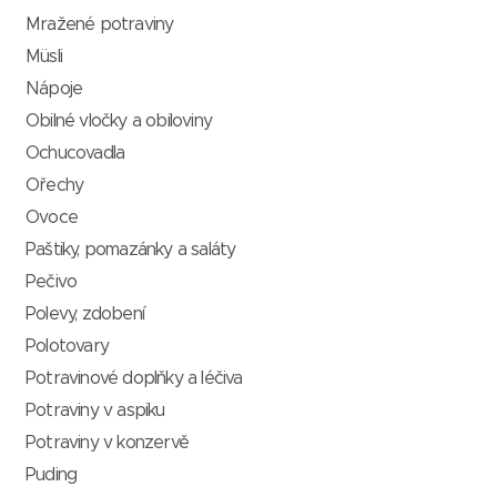
Mražené potraviny
Müsli
Nápoje
Obilné vločky a obiloviny
Ochucovadla
Ořechy
Ovoce
Paštiky, pomazánky a saláty
Pečivo
Polevy, zdobení
Polotovary
Potravinové doplňky a léčiva
Potraviny v aspiku
Potraviny v konzervě
Puding