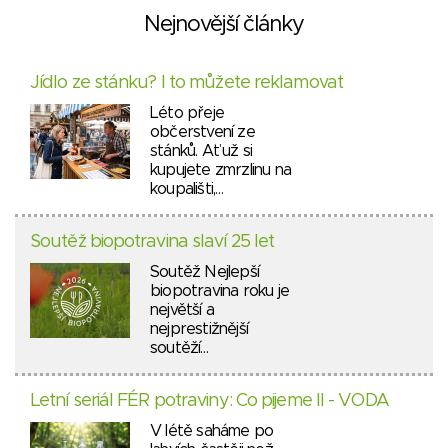
Nejnovější články
Jídlo ze stánku? I to můžete reklamovat
Léto přeje
občerstvení ze
stánků. Ať už si
kupujete zmrzlinu na
koupališti,…
Soutěž biopotravina slaví 25 let
Soutěž Nejlepší
biopotravina roku je
největší a
nejprestižnější
soutěží…
Letní seriál FÉR potraviny: Co pijeme II - VODA
V létě saháme po