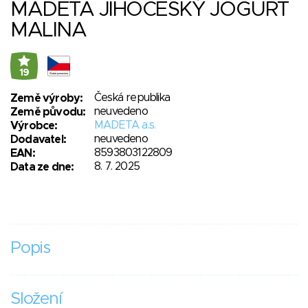
MADETA JIHOČESKÝ JOGURT
MALINA
19
Česká republika
Země výroby:
neuvedeno
Země původu:
MADETA a.s.
Výrobce:
neuvedeno
Dodavatel:
8593803122809
EAN:
8. 7. 2025
Data ze dne:
Popis
Složení