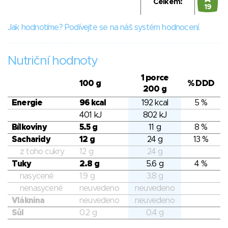
Celkem:
19
Jak hodnotíme? Podívejte se na náš systém hodnocení.
Nutriční hodnoty
1 porce
100 g
% DDD
200 g
Energie
96 kcal
192 kcal
5 %
401 kJ
802 kJ
Bílkoviny
5.5 g
11 g
8 %
Sacharidy
12 g
24 g
13 %
z toho cukry
12 g
24 g
Tuky
2.8 g
5.6 g
4 %
nasycené
1.9 g
3.8 g
nenasycené
neuvedeno
neuvedeno
Vláknina
neuvedeno
neuvedeno
Sůl
0.2 g
0.4 g