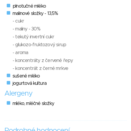
plnotučné mléko
malinové složky - 13,5%
- cukr
- maliny - 30%
- tekutý invertní cukr
- glukozo-fruktozový sirup
- aroma
- koncentráty z červené řepy
- koncentrát z černé mrkve
sušené mléko
jogurtová kultura
Alergeny
mléko, mléčné složky
Podrobné hodnocení