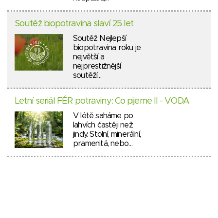
Soutěž biopotravina slaví 25 let
Soutěž Nejlepší
biopotravina roku je
největší a
nejprestižnější
soutěží…
Letní seriál FÉR potraviny: Co pijeme II - VODA
V létě saháme po
lahvích častěji než
jindy. Stolní, minerální,
pramenitá, nebo…