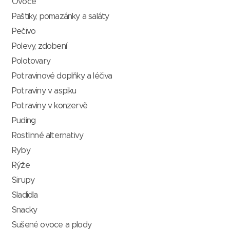
Ovoce
Paštiky, pomazánky a saláty
Pečivo
Polevy, zdobení
Polotovary
Potravinové doplňky a léčiva
Potraviny v aspiku
Potraviny v konzervě
Puding
Rostlinné alternativy
Ryby
Rýže
Sirupy
Sladidla
Snacky
Sušené ovoce a plody