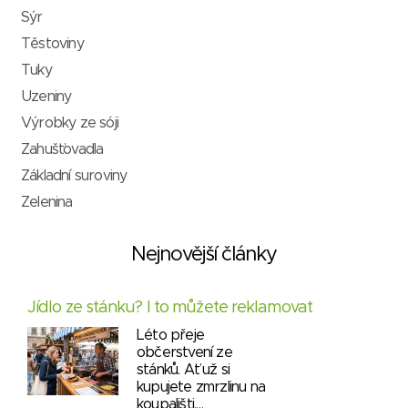
Sýr
Těstoviny
Tuky
Uzeniny
Výrobky ze sóji
Zahušťovadla
Základní suroviny
Zelenina
Nejnovější články
Jídlo ze stánku? I to můžete reklamovat
Léto přeje
občerstvení ze
stánků. Ať už si
kupujete zmrzlinu na
koupališti,…