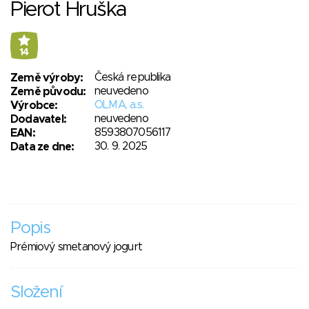
Pierot Hruška
14
Česká republika
Země výroby:
neuvedeno
Země původu:
OLMA, a.s.
Výrobce:
neuvedeno
Dodavatel:
8593807056117
EAN:
30. 9. 2025
Data ze dne:
Popis
Prémiový smetanový jogurt
Složení