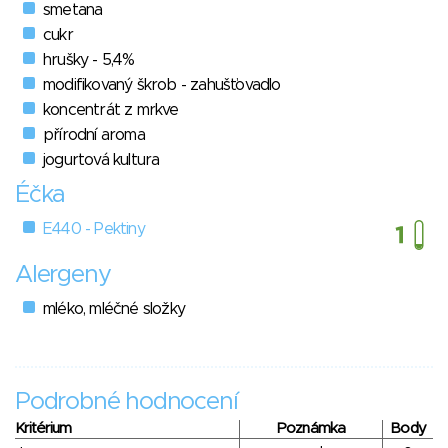
smetana
cukr
hrušky - 5,4%
modifikovaný škrob - zahušťovadlo
koncentrát z mrkve
přírodní aroma
jogurtová kultura
Éčka
E440 - Pektiny
Alergeny
mléko, mléčné složky
Podrobné hodnocení
Kritérium
Poznámka
Body