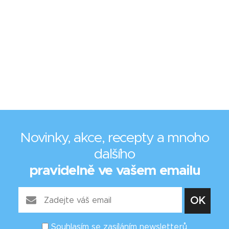
Novinky, akce, recepty a mnoho
dalšího
pravidelně ve vašem emailu
Souhlasím se zasíláním newsletterů