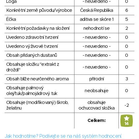
Loga
- neuvedeno -
0
Konkrétní země původu/výrobce
Česká Republika
6
Éčka
aditiva se skóre 1
5
Konkrétní požadavky na složení
nehodnotí se
2
Uvedeno zdravotní tvrzení
- neuvedeno -
0
Uvedeno výživové tvrzení
- neuvedeno -
0
Obsah přidaných dusitanů
- neuvedeno -
0
Obsahuje složku "extrakt z
- neuvedeno -
0
droždí"
Obsah blíže neurčeného aroma
přírodní
3
Obsahuje palmový
neobsahuje
0
olej/tuk/palmojádrový tuk
Obsahuje (modifikovaný) škrob,
obsahuje
-2
želatinu
ochucovací složka
Celkem:
14
Jak hodnotíme? Podívejte se na náš systém hodnocení.