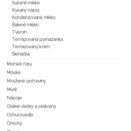
Sušené mléko
Kysaný nápoj
Kondenzované mléko
Balené mléko
Tvaroh
Termizovaná pomazánka
Termizovaný krém
Šlehačka
Mořské řasy
Mouka
Mražené potraviny
Müsli
Nápoje
Obilné vločky a obiloviny
Ochucovadla
Ořechy