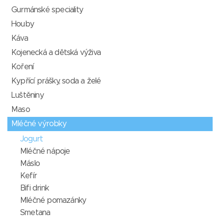
Gurmánské speciality
Houby
Káva
Kojenecká a dětská výživa
Koření
Kypřící prášky, soda a želé
Luštěniny
Maso
Mléčné výrobky
Jogurt
Mléčné nápoje
Máslo
Kefír
Bifi drink
Mléčné pomazánky
Smetana