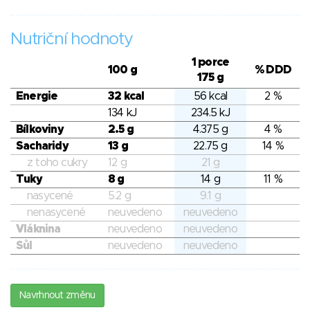
Nutriční hodnoty
1 porce
100 g
% DDD
175 g
Energie
32 kcal
56 kcal
2 %
134 kJ
234.5 kJ
Bílkoviny
2.5 g
4.375 g
4 %
Sacharidy
13 g
22.75 g
14 %
z toho cukry
12 g
21 g
Tuky
8 g
14 g
11 %
nasycené
5.2 g
9.1 g
nenasycené
neuvedeno
neuvedeno
Vláknina
neuvedeno
neuvedeno
Sůl
neuvedeno
neuvedeno
Navrhnout změnu