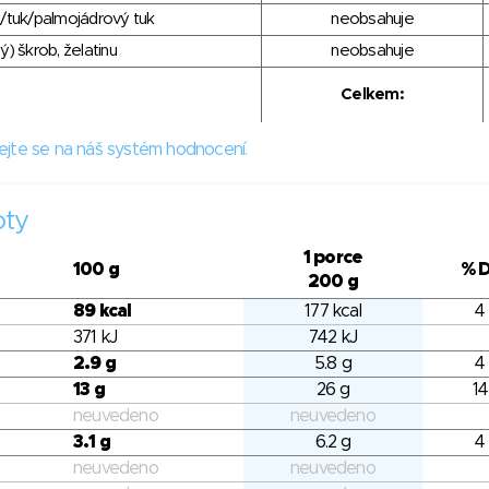
/tuk/palmojádrový tuk
neobsahuje
) škrob, želatinu
neobsahuje
Celkem:
ejte se na náš systém hodnocení.
oty
1 porce
100 g
% 
200 g
89 kcal
177 kcal
4
371 kJ
742 kJ
2.9 g
5.8 g
4
13 g
26 g
14
neuvedeno
neuvedeno
3.1 g
6.2 g
4
neuvedeno
neuvedeno