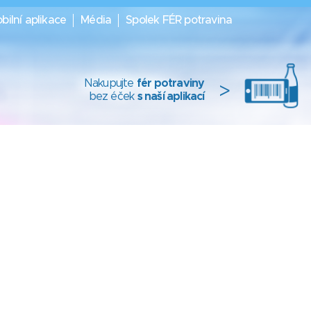
bilní aplikace
Média
Spolek FÉR potravina
Nakupujte
fér potraviny
>
bez éček
s naší aplikací