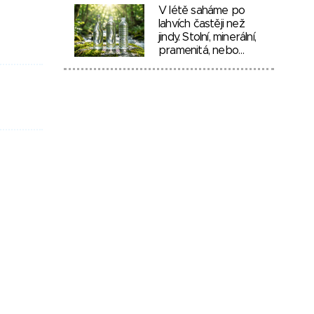
V létě saháme po
lahvích častěji než
jindy. Stolní, minerální,
pramenitá, nebo…