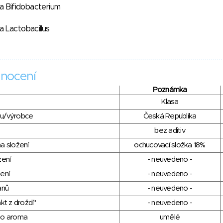
ra Bifidobacterium
a Lactobacillus
nocení
Poznámka
Klasa
du/výrobce
Česká Republika
bez aditiv
a složení
ochucovací složka 18%
zení
- neuvedeno -
ení
- neuvedeno -
anů
- neuvedeno -
kt z droždí"
- neuvedeno -
ho aroma
umělé