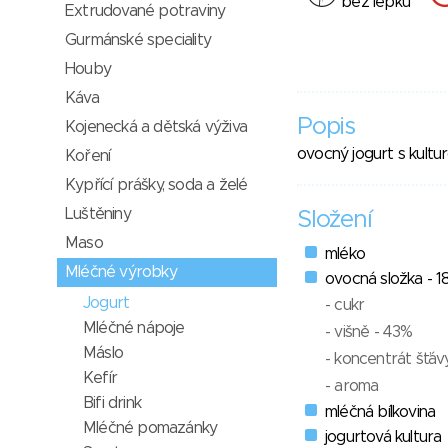
bez lepku
Extrudované potraviny
Gurmánské speciality
Houby
Káva
Popis
Kojenecká a dětská výživa
ovocný jogurt s kultur
Koření
Kypřící prášky, soda a želé
Luštěniny
Složení
Maso
mléko
Mléčné výrobky
ovocná složka - 
Jogurt
- cukr
Mléčné nápoje
- višně - 43%
Máslo
- koncentrát šťá
Kefír
- aroma
Bifi drink
mléčná bílkovina
Mléčné pomazánky
jogurtová kultura