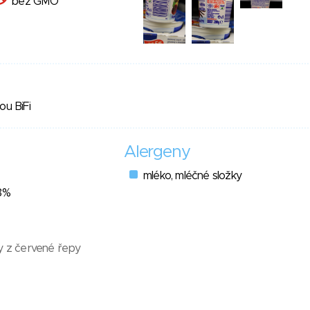
bez GMO
ou BiFi
Alergeny
mléko, mléčné složky
18%
vy z červené řepy