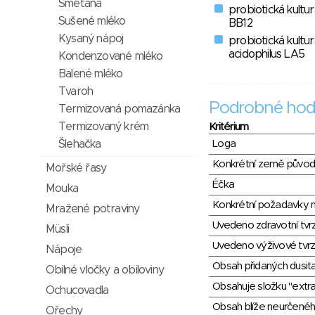
Smetana
probiotická kultu
Sušené mléko
BB12
Kysaný nápoj
probiotická kultur
acidophilus LA5
Kondenzované mléko
Balené mléko
Tvaroh
Podrobné hod
Termizovaná pomazánka
Termizovaný krém
Kritérium
Loga
Šlehačka
Konkrétní země půvo
Mořské řasy
Éčka
Mouka
Konkrétní požadavky n
Mražené potraviny
Uvedeno zdravotní tvr
Müsli
Uvedeno výživové tvrz
Nápoje
Obsah přidaných dusit
Obilné vločky a obiloviny
Obsahuje složku "extra
Ochucovadla
Obsah blíže neurčené
Ořechy