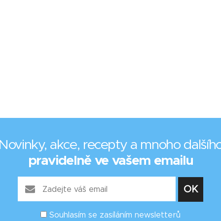
Novinky, akce, recepty a mnoho dalšíh
pravidelně ve vašem emailu
Souhlasím se zasíláním newsletterů