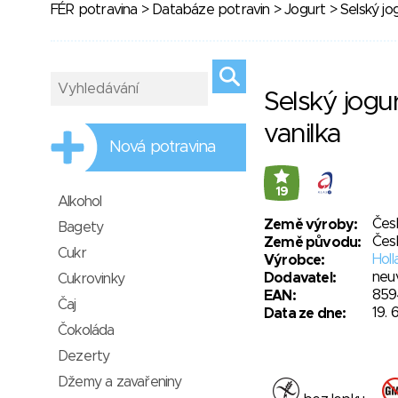
FÉR potravina
>
Databáze potravin
>
Jogurt
> Selský jog
Selský jogu
vanilka
Nová potravina
19
Alkohol
Čes
Země výroby:
Bagety
Čes
Země původu:
Cukr
Holl
Výrobce:
neu
Dodavatel:
Cukrovinky
859
EAN:
Čaj
19. 
Data ze dne:
Čokoláda
Dezerty
Džemy a zavařeniny