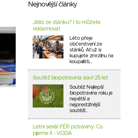
Nejnovější články
Jídlo ze stánku? I to můžete
reklamovat
Léto přeje
občerstvení ze
stánků. Ať už si
kupujete zmrzlinu na
koupališti,…
Soutěž biopotravina slaví 25 let
Soutěž Nejlepší
biopotravina roku je
největší a
nejprestižnější
soutěží…
Letní seriál FÉR potraviny: Co
pijeme II - VODA