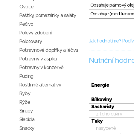
Obsahuje palmový olej
Ovoce
Obsahuje (modifikovaný
Paštiky, pomazánky a saláty
Pečivo
Polevy, zdobení
Jak hodnotíme? Podív
Polotovary
Potravinové doplňky a léčiva
Potraviny v aspiku
Nutriční hodn
Potraviny v konzervě
Puding
Rostlinné alternativy
Energie
Ryby
Bílkoviny
Rýže
Sacharidy
Sirupy
z toho cukry
Sladidla
Tuky
nasycené
Snacky