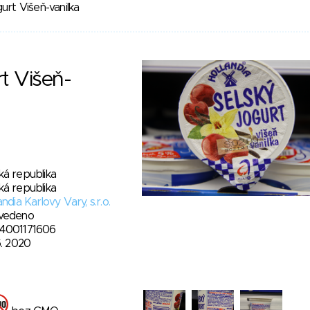
urt Višeň-vanilka
rt Višeň-
ká republika
ká republika
andia Karlovy Vary, s.r.o.
vedeno
4001171606
6. 2020