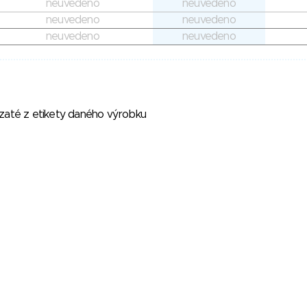
neuvedeno
neuvedeno
neuvedeno
neuvedeno
neuvedeno
neuvedeno
vzaté z etikety daného výrobku