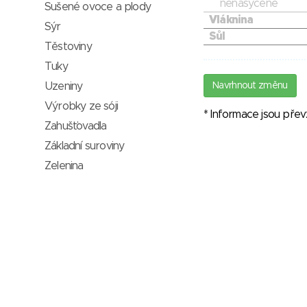
nenasycené
Sušené ovoce a plody
Vláknina
Sýr
Sůl
Těstoviny
Tuky
Navrhnout změnu
Uzeniny
Výrobky ze sóji
* Informace jsou pře
Zahušťovadla
Základní suroviny
Zelenina