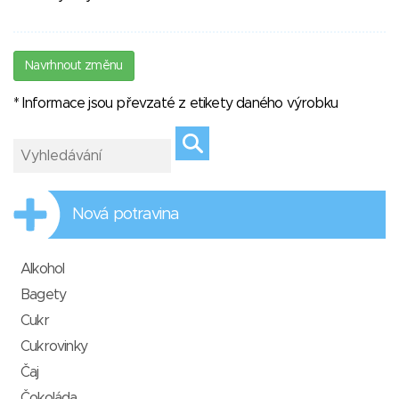
Navrhnout změnu
* Informace jsou převzaté z etikety daného výrobku
Nová potravina
Alkohol
Bagety
Cukr
Cukrovinky
Čaj
Čokoláda