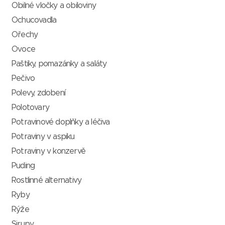
Obilné vločky a obiloviny
Ochucovadla
Ořechy
Ovoce
Paštiky, pomazánky a saláty
Pečivo
Polevy, zdobení
Polotovary
Potravinové doplňky a léčiva
Potraviny v aspiku
Potraviny v konzervě
Puding
Rostlinné alternativy
Ryby
Rýže
Sirupy