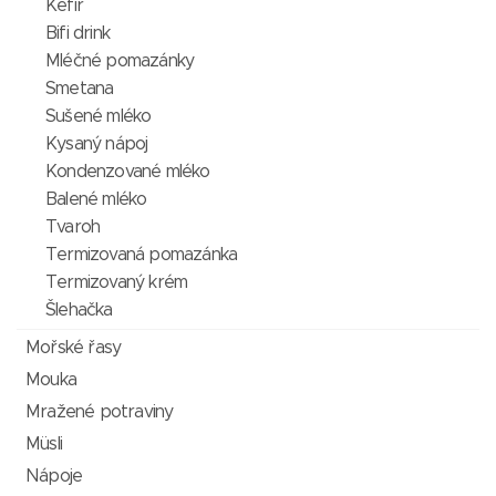
Kefír
Bifi drink
Mléčné pomazánky
Smetana
Sušené mléko
Kysaný nápoj
Kondenzované mléko
Balené mléko
Tvaroh
Termizovaná pomazánka
Termizovaný krém
Šlehačka
Mořské řasy
Mouka
Mražené potraviny
Müsli
Nápoje