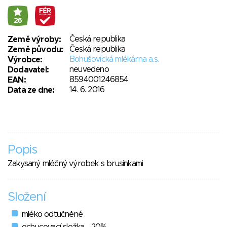
26
Česká republika
Země výroby:
Česká republika
Země původu:
Bohušovická mlékárna a.s.
Výrobce:
neuvedeno
Dodavatel:
8594001246854
EAN:
14. 6. 2016
Data ze dne:
Popis
Zakysaný mléčný výrobek s brusinkami
Složení
mléko odtučněné
ochucovací složka - 20%