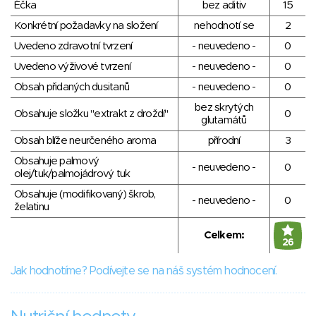
Éčka
bez aditiv
15
Konkrétní požadavky na složení
nehodnotí se
2
Uvedeno zdravotní tvrzení
- neuvedeno -
0
Uvedeno výživové tvrzení
- neuvedeno -
0
Obsah přidaných dusitanů
- neuvedeno -
0
bez skrytých
Obsahuje složku "extrakt z droždí"
0
glutamátů
Obsah blíže neurčeného aroma
přírodní
3
Obsahuje palmový
- neuvedeno -
0
olej/tuk/palmojádrový tuk
Obsahuje (modifikovaný) škrob,
- neuvedeno -
0
želatinu
Celkem:
26
Jak hodnotíme? Podívejte se na náš systém hodnocení.