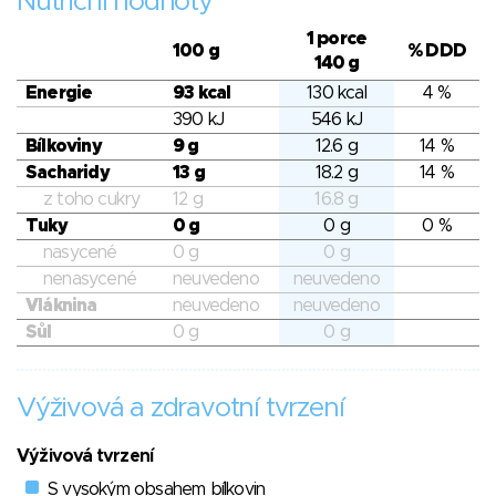
Nutriční hodnoty
1 porce
100 g
% DDD
140 g
Energie
93 kcal
130 kcal
4 %
390 kJ
546 kJ
Bílkoviny
9 g
12.6 g
14 %
Sacharidy
13 g
18.2 g
14 %
z toho cukry
12 g
16.8 g
Tuky
0 g
0 g
0 %
nasycené
0 g
0 g
nenasycené
neuvedeno
neuvedeno
Vláknina
neuvedeno
neuvedeno
Sůl
0 g
0 g
Výživová a zdravotní tvrzení
Výživová tvrzení
S vysokým obsahem bílkovin