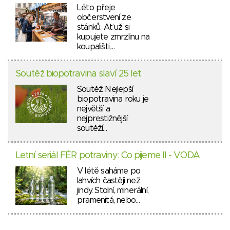
Léto přeje
občerstvení ze
stánků. Ať už si
kupujete zmrzlinu na
koupališti,…
Soutěž biopotravina slaví 25 let
Soutěž Nejlepší
biopotravina roku je
největší a
nejprestižnější
soutěží…
Letní seriál FÉR potraviny: Co pijeme II - VODA
V létě saháme po
lahvích častěji než
jindy. Stolní, minerální,
pramenitá, nebo…