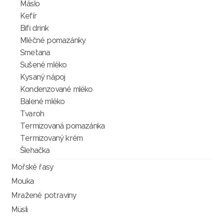
Máslo
Kefír
Bifi drink
Mléčné pomazánky
Smetana
Sušené mléko
Kysaný nápoj
Kondenzované mléko
Balené mléko
Tvaroh
Termizovaná pomazánka
Termizovaný krém
Šlehačka
Mořské řasy
Mouka
Mražené potraviny
Müsli