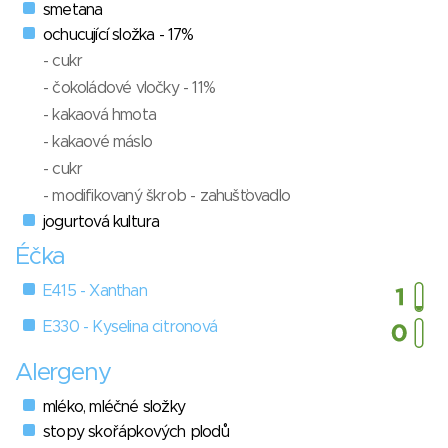
smetana
ochucující složka - 17%
- cukr
- čokoládové vločky - 11%
- kakaová hmota
- kakaové máslo
- cukr
- modifikovaný škrob - zahušťovadlo
jogurtová kultura
Éčka
E415 - Xanthan
E330 - Kyselina citronová
Alergeny
mléko, mléčné složky
stopy skořápkových plodů