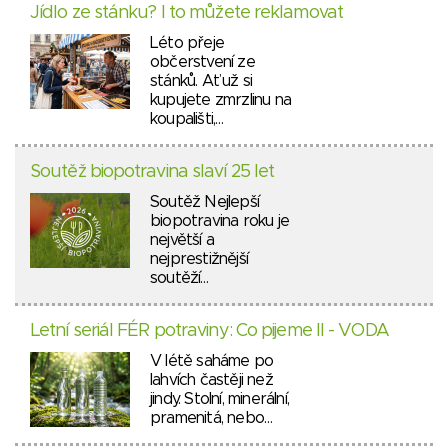
Jídlo ze stánku? I to můžete reklamovat
Léto přeje
občerstvení ze
stánků. Ať už si
kupujete zmrzlinu na
koupališti,…
Soutěž biopotravina slaví 25 let
Soutěž Nejlepší
biopotravina roku je
největší a
nejprestižnější
soutěží…
Letní seriál FÉR potraviny: Co pijeme II - VODA
V létě saháme po
lahvích častěji než
jindy. Stolní, minerální,
pramenitá, nebo…