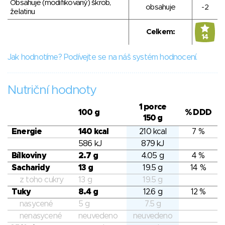
Obsahuje (modifikovaný) škrob,
obsahuje
-2
želatinu
Celkem:
14
Jak hodnotíme? Podívejte se na náš systém hodnocení.
Nutriční hodnoty
1 porce
100 g
% DDD
150 g
Energie
140 kcal
210 kcal
7 %
586 kJ
879 kJ
Bílkoviny
2.7 g
4.05 g
4 %
Sacharidy
13 g
19.5 g
14 %
z toho cukry
13 g
19.5 g
Tuky
8.4 g
12.6 g
12 %
nasycené
5 g
7.5 g
nenasycené
neuvedeno
neuvedeno