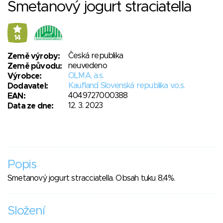
Smetanový jogurt straciatella
14
Česká republika
Země výroby:
neuvedeno
Země původu:
OLMA, a.s.
Výrobce:
Kaufland Slovenská republika v.o.s.
Dodavatel:
4049727000388
EAN:
12. 3. 2023
Data ze dne:
Popis
Smetanový jogurt stracciatella. Obsah tuku 8,4%.
Složení