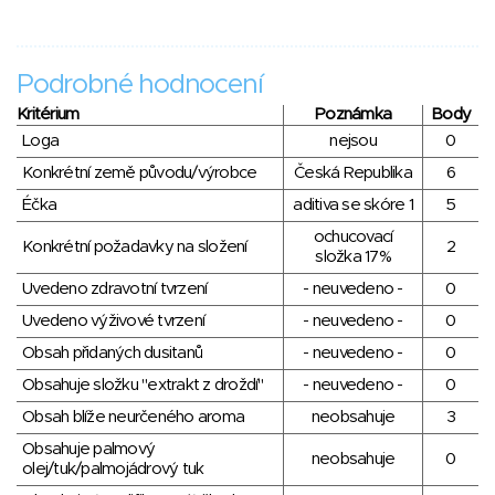
Podrobné hodnocení
Kritérium
Poznámka
Body
Loga
nejsou
0
Konkrétní země původu/výrobce
Česká Republika
6
Éčka
aditiva se skóre 1
5
ochucovací
Konkrétní požadavky na složení
2
složka 17%
Uvedeno zdravotní tvrzení
- neuvedeno -
0
Uvedeno výživové tvrzení
- neuvedeno -
0
Obsah přidaných dusitanů
- neuvedeno -
0
Obsahuje složku "extrakt z droždí"
- neuvedeno -
0
Obsah blíže neurčeného aroma
neobsahuje
3
Obsahuje palmový
neobsahuje
0
olej/tuk/palmojádrový tuk