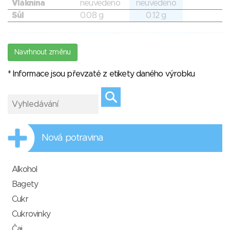
Vláknina
neuvedeno
neuvedeno
Sůl
0.08 g
0.12 g
Navrhnout změnu
* Informace jsou převzaté z etikety daného výrobku
Nová potravina
Alkohol
Bagety
Cukr
Cukrovinky
Čaj