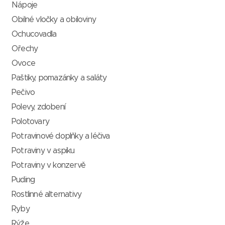
Nápoje
Obilné vločky a obiloviny
Ochucovadla
Ořechy
Ovoce
Paštiky, pomazánky a saláty
Pečivo
Polevy, zdobení
Polotovary
Potravinové doplňky a léčiva
Potraviny v aspiku
Potraviny v konzervě
Puding
Rostlinné alternativy
Ryby
Rýže