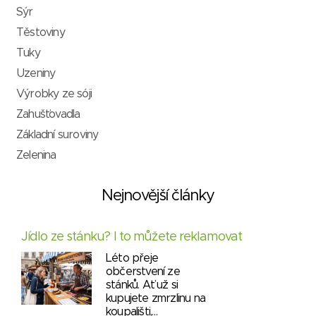
Sýr
Těstoviny
Tuky
Uzeniny
Výrobky ze sóji
Zahušťovadla
Základní suroviny
Zelenina
Nejnovější články
Jídlo ze stánku? I to můžete reklamovat
Léto přeje
občerstvení ze
stánků. Ať už si
kupujete zmrzlinu na
koupališti,…