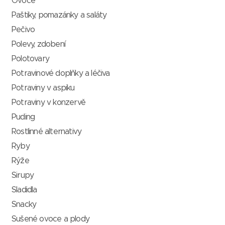
Ovoce
Paštiky, pomazánky a saláty
Pečivo
Polevy, zdobení
Polotovary
Potravinové doplňky a léčiva
Potraviny v aspiku
Potraviny v konzervě
Puding
Rostlinné alternativy
Ryby
Rýže
Sirupy
Sladidla
Snacky
Sušené ovoce a plody