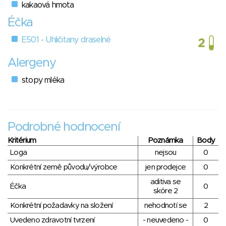
kakaová hmota
Éčka
E501 - Uhličitany draselné
Alergeny
stopy mléka
Podrobné hodnocení
Kritérium
Poznámka
Body
Loga
nejsou
0
Konkrétní země původu/výrobce
jen prodejce
0
aditiva se
Éčka
0
skóre 2
Konkrétní požadavky na složení
nehodnotí se
2
Uvedeno zdravotní tvrzení
- neuvedeno -
0