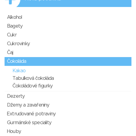
Alkohol
Bagety
Cukr
Cukrovinky
Čaj
Čokoláda
Kakao
Tabulková čokoláda
Čokoládové figurky
Dezerty
Džemy a zavařeniny
Extrudované potraviny
Gurmánské speciality
Houby