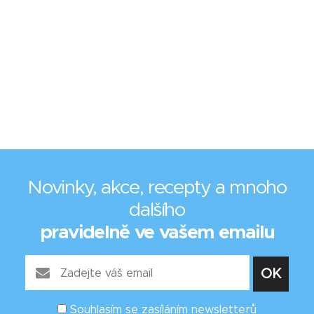
Novinky, akce, recepty a mnoho
dalšího
pravidelně ve vašem emailu
Souhlasím se zasíláním newsletterů