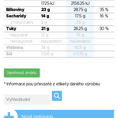
1725 kJ
2156.25 kJ
Bílkoviny
23 g
28.75 g
35 %
Sacharidy
14 g
17.5 g
16 %
z toho cukry
2 g
2.5 g
Tuky
21 g
26.25 g
30 %
nasycené
12 g
15 g
nenasycené
neuvedeno
neuvedeno
Vláknina
34 g
42.5 g
Sůl
0.06 g
0.075 g
Navrhnout změnu
* Informace jsou převzaté z etikety daného výrobku
Nová potravina