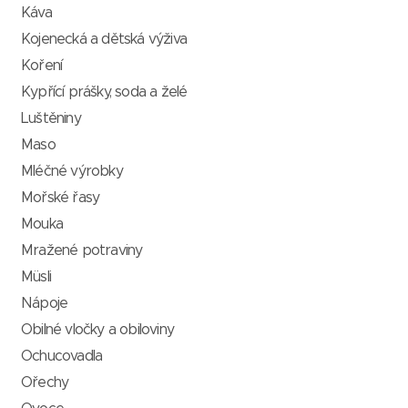
Káva
Kojenecká a dětská výživa
Koření
Kypřící prášky, soda a želé
Luštěniny
Maso
Mléčné výrobky
Mořské řasy
Mouka
Mražené potraviny
Müsli
Nápoje
Obilné vločky a obiloviny
Ochucovadla
Ořechy