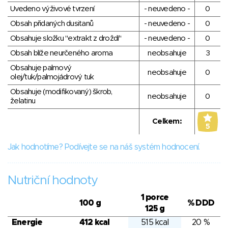
Uvedeno výživové tvrzení
- neuvedeno -
0
Obsah přidaných dusitanů
- neuvedeno -
0
Obsahuje složku "extrakt z droždí"
- neuvedeno -
0
Obsah blíže neurčeného aroma
neobsahuje
3
Obsahuje palmový
neobsahuje
0
olej/tuk/palmojádrový tuk
Obsahuje (modifikovaný) škrob,
neobsahuje
0
želatinu
Celkem:
5
Jak hodnotíme? Podívejte se na náš systém hodnocení.
Nutriční hodnoty
1 porce
100 g
% DDD
125 g
Energie
412 kcal
515 kcal
20 %