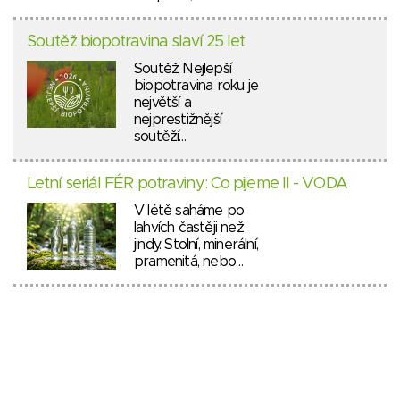
Soutěž biopotravina slaví 25 let
Soutěž Nejlepší
biopotravina roku je
největší a
nejprestižnější
soutěží…
Letní seriál FÉR potraviny: Co pijeme II - VODA
V létě saháme po
lahvích častěji než
jindy. Stolní, minerální,
pramenitá, nebo…