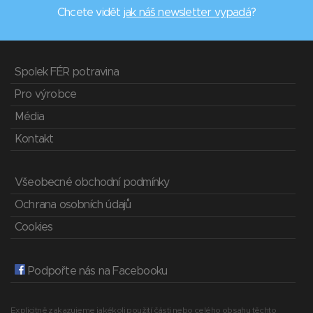
Chcete vidět
jak náš newsletter vypadá
?
Spolek FÉR potravina
Pro výrobce
Média
Kontakt
Všeobecné obchodní podmínky
Ochrana osobních údajů
Cookies
Podpořte nás na Facebooku
Explicitně zakazujeme jakékoli použití části nebo celého obsahu těchto