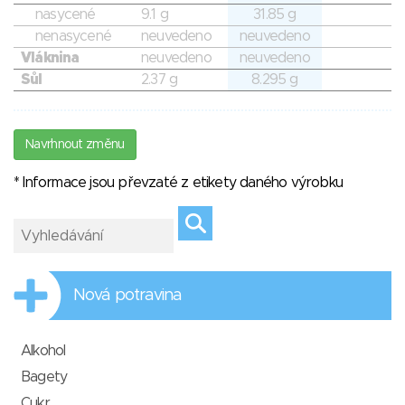
nasycené
9.1 g
31.85 g
nenasycené
neuvedeno
neuvedeno
Vláknina
neuvedeno
neuvedeno
Sůl
2.37 g
8.295 g
Navrhnout změnu
* Informace jsou převzaté z etikety daného výrobku
Nová potravina
Alkohol
Bagety
Cukr