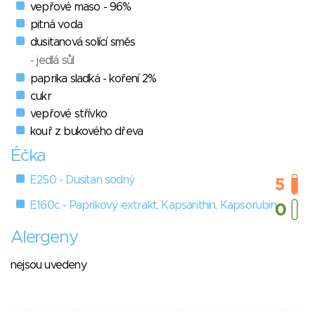
vepřové maso - 96%
pitná voda
dusitanová solící směs
- jedlá sůl
paprika sladká - koření 2%
cukr
vepřové střívko
kouř z bukového dřeva
Éčka
E250 - Dusitan sodný
E160c - Paprikový extrakt, Kapsanthin, Kapsorubin
Alergeny
nejsou uvedeny