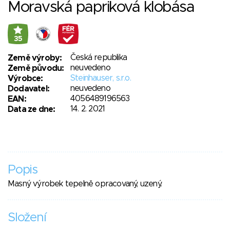
Moravská papriková klobása
35
Česká republika
Země výroby:
neuvedeno
Země původu:
Steinhauser, s.r.o.
Výrobce:
neuvedeno
Dodavatel:
4056489196563
EAN:
14. 2. 2021
Data ze dne:
Popis
Masný výrobek tepelně opracovaný, uzený.
Složení