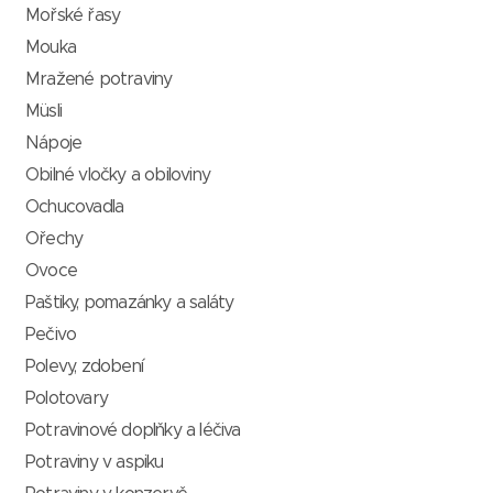
Mořské řasy
Mouka
Mražené potraviny
Müsli
Nápoje
Obilné vločky a obiloviny
Ochucovadla
Ořechy
Ovoce
Paštiky, pomazánky a saláty
Pečivo
Polevy, zdobení
Polotovary
Potravinové doplňky a léčiva
Potraviny v aspiku