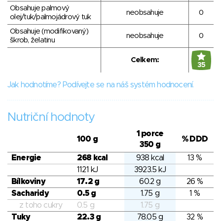
Obsahuje palmový
neobsahuje
0
olej/tuk/palmojádrový tuk
Obsahuje (modifikovaný)
neobsahuje
0
škrob, želatinu
Celkem:
35
Jak hodnotíme? Podívejte se na náš systém hodnocení.
Nutriční hodnoty
1 porce
100 g
% DDD
350 g
Energie
268 kcal
938 kcal
13 %
1121 kJ
3923.5 kJ
Bílkoviny
17.2 g
60.2 g
26 %
Sacharidy
0.5 g
1.75 g
1 %
z toho cukry
0.5 g
1.75 g
Tuky
22.3 g
78.05 g
32 %