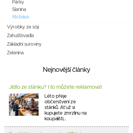
Párky
Slanina
Klobása
Výrobky ze sóji
Zahušťovadla
Základní suroviny
Zelenina
Nejnovější články
Jídlo ze stánku? I to můžete reklamovat
Léto přeje
občerstvení ze
stánků. Ať už si
kupujete zmrzlinu na
koupališti,…