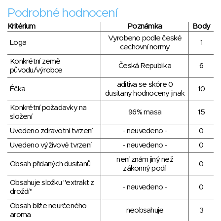
Podrobné hodnocení
Kritérium
Poznámka
Body
Vyrobeno podle české
Loga
1
cechovní normy
Konkrétní země
Česká Republika
6
původu/výrobce
aditiva se skóre 0
Éčka
10
dusitany hodnoceny jinak
Konkrétní požadavky na
96% masa
15
složení
Uvedeno zdravotní tvrzení
- neuvedeno -
0
Uvedeno výživové tvrzení
- neuvedeno -
0
není znám jiný než
Obsah přidaných dusitanů
0
zákonný podíl
Obsahuje složku "extrakt z
- neuvedeno -
0
droždí"
Obsah blíže neurčeného
neobsahuje
3
aroma