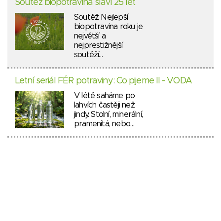
Soutěž biopotravina slaví 25 let
Soutěž Nejlepší
biopotravina roku je
největší a
nejprestižnější
soutěží…
Letní seriál FÉR potraviny: Co pijeme II - VODA
V létě saháme po
lahvích častěji než
jindy. Stolní, minerální,
pramenitá, nebo…