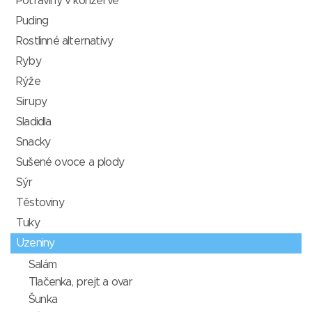
Potraviny v konzervě
Puding
Rostlinné alternativy
Ryby
Rýže
Sirupy
Sladidla
Snacky
Sušené ovoce a plody
Sýr
Těstoviny
Tuky
Uzeniny
Salám
Tlačenka, prejt a ovar
Šunka