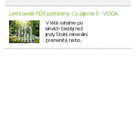
Letní seriál FÉR potraviny: Co pijeme II - VODA
V létě saháme po
lahvích častěji než
jindy. Stolní, minerální,
pramenitá, nebo…