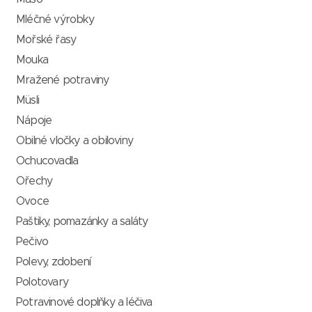
Mléčné výrobky
Mořské řasy
Mouka
Mražené potraviny
Müsli
Nápoje
Obilné vločky a obiloviny
Ochucovadla
Ořechy
Ovoce
Paštiky, pomazánky a saláty
Pečivo
Polevy, zdobení
Polotovary
Potravinové doplňky a léčiva