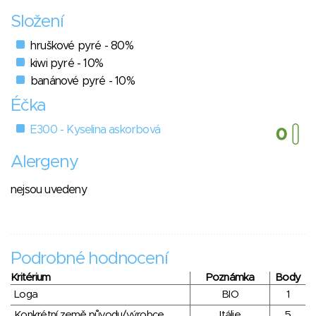
Složení
hruškové pyré - 80%
kiwi pyré - 10%
banánové pyré - 10%
Éčka
E300 - Kyselina askorbová
Alergeny
nejsou uvedeny
Podrobné hodnocení
Kritérium
Poznámka
Body
Loga
BIO
1
Konkrétní země původu/výrobce
Itálie
5