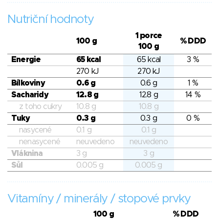
Nutriční hodnoty
1 porce
100 g
% DDD
100 g
Energie
65 kcal
65 kcal
3 %
270 kJ
270 kJ
Bílkoviny
0.6 g
0.6 g
1 %
Sacharidy
12.8 g
12.8 g
14 %
z toho cukry
10.8 g
10.8 g
Tuky
0.3 g
0.3 g
0 %
nasycené
0.1 g
0.1 g
nenasycené
neuvedeno
neuvedeno
Vláknina
3 g
3 g
Sůl
0.005 g
0.005 g
Vitamíny / minerály / stopové prvky
100 g
% DDD