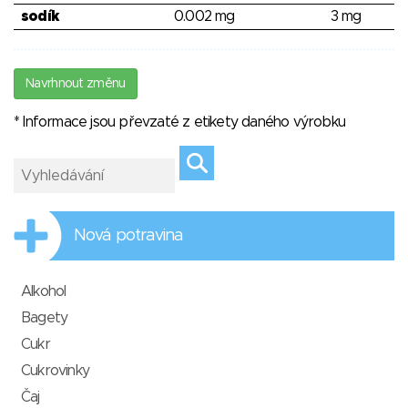
sodík
0.002 mg
3 mg
Navrhnout změnu
* Informace jsou převzaté z etikety daného výrobku
Nová potravina
Alkohol
Bagety
Cukr
Cukrovinky
Čaj