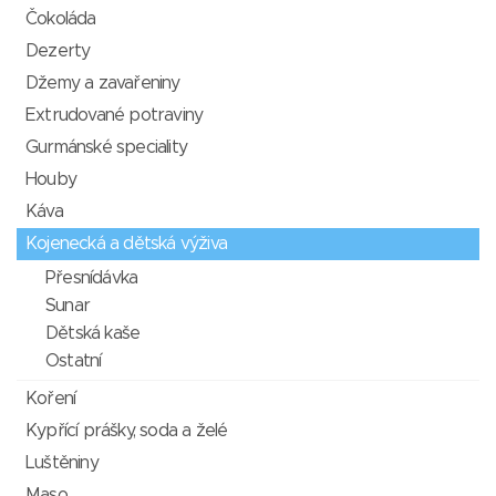
Čokoláda
Dezerty
Džemy a zavařeniny
Extrudované potraviny
Gurmánské speciality
Houby
Káva
Kojenecká a dětská výživa
Přesnídávka
Sunar
Dětská kaše
Ostatní
Koření
Kypřící prášky, soda a želé
Luštěniny
Maso