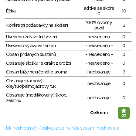
aditiva se skóre
Éčka
10
0
100% ovocný
Konkrétní požadavky na složení
3
podíl
Uvedeno zdravotní tvrzení
- neuvedeno -
0
Uvedeno výživové tvrzení
- neuvedeno -
0
Obsah přidaných dusitanů
- neuvedeno -
0
Obsahuje složku "extrakt z droždí"
- neuvedeno -
0
Obsah blíže neurčeného aroma
neobsahuje
3
Obsahuje palmový
neobsahuje
0
olej/tuk/palmojádrový tuk
Obsahuje (modifikovaný) škrob,
neobsahuje
0
želatinu
Celkem:
22
Jak hodnotíme? Podívejte se na náš systém hodnocení.