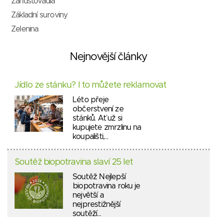
Zahušťovadla
Základní suroviny
Zelenina
Nejnovější články
Jídlo ze stánku? I to můžete reklamovat
Léto přeje
občerstvení ze
stánků. Ať už si
kupujete zmrzlinu na
koupališti,…
Soutěž biopotravina slaví 25 let
Soutěž Nejlepší
biopotravina roku je
největší a
nejprestižnější
soutěží…