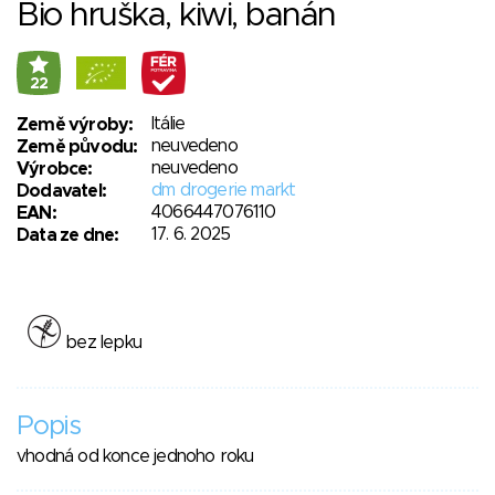
Bio hruška, kiwi, banán
22
Itálie
Země výroby:
neuvedeno
Země původu:
neuvedeno
Výrobce:
dm drogerie markt
Dodavatel:
4066447076110
EAN:
17. 6. 2025
Data ze dne:
bez lepku
Popis
vhodná od konce jednoho roku