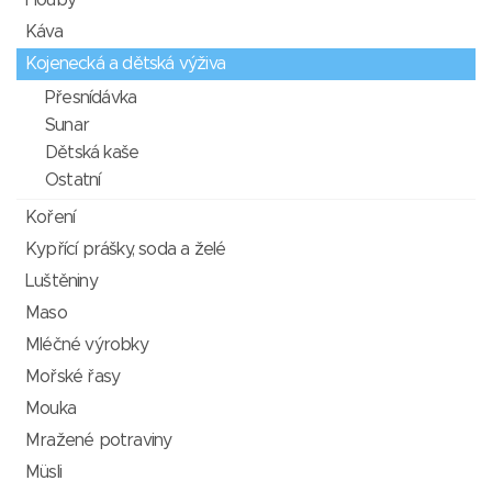
Houby
Káva
Kojenecká a dětská výživa
Přesnídávka
Sunar
Dětská kaše
Ostatní
Koření
Kypřící prášky, soda a želé
Luštěniny
Maso
Mléčné výrobky
Mořské řasy
Mouka
Mražené potraviny
Müsli