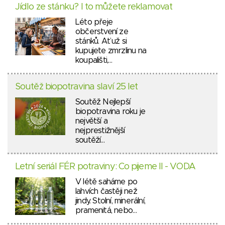
Jídlo ze stánku? I to můžete reklamovat
Léto přeje
občerstvení ze
stánků. Ať už si
kupujete zmrzlinu na
koupališti,…
Soutěž biopotravina slaví 25 let
Soutěž Nejlepší
biopotravina roku je
největší a
nejprestižnější
soutěží…
Letní seriál FÉR potraviny: Co pijeme II - VODA
V létě saháme po
lahvích častěji než
jindy. Stolní, minerální,
pramenitá, nebo…