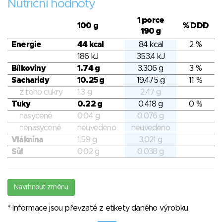
Nutriční hodnoty
1 porce
100 g
% DDD
190 g
Energie
44 kcal
84 kcal
2 %
186 kJ
353.4 kJ
Bílkoviny
1.74 g
3.306 g
3 %
Sacharidy
10.25 g
19.475 g
11 %
z toho cukry
1.3 g
2.47 g
Tuky
0.22 g
0.418 g
0 %
nasycené
0.04 g
0.076 g
nenasycené
neuvedeno
neuvedeno
Vláknina
1.59 g
3.021 g
Sůl
0.02 g
0.038 g
Navrhnout změnu
* Informace jsou převzaté z etikety daného výrobku