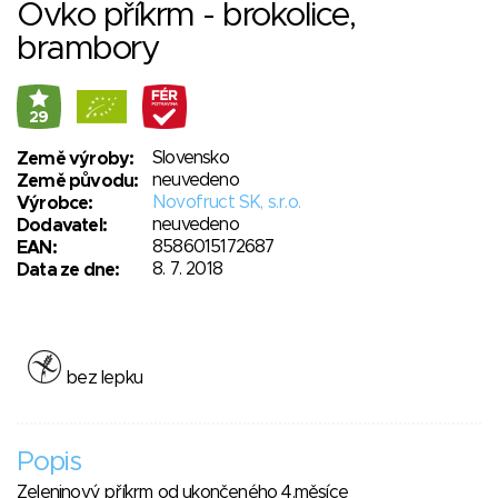
Ovko příkrm - brokolice,
brambory
29
Slovensko
Země výroby:
neuvedeno
Země původu:
Novofruct SK, s.r.o.
Výrobce:
neuvedeno
Dodavatel:
8586015172687
EAN:
8. 7. 2018
Data ze dne:
bez lepku
Popis
Zeleninový příkrm od ukončeného 4.měsíce