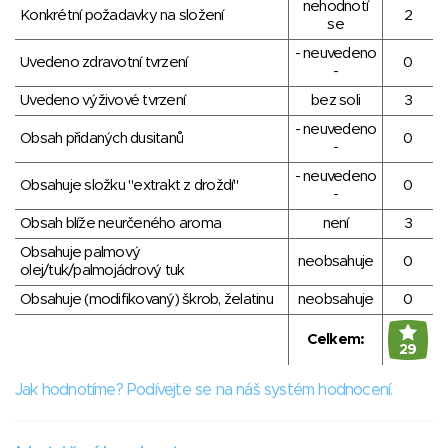
nehodnotí
Konkrétní požadavky na složení
2
se
- neuvedeno
Uvedeno zdravotní tvrzení
0
-
Uvedeno výživové tvrzení
bez soli
3
- neuvedeno
Obsah přidaných dusitanů
0
-
- neuvedeno
Obsahuje složku "extrakt z droždí"
0
-
Obsah blíže neurčeného aroma
není
3
Obsahuje palmový
neobsahuje
0
olej/tuk/palmojádrový tuk
Obsahuje (modifikovaný) škrob, želatinu
neobsahuje
0
Celkem:
29
Jak hodnotíme? Podívejte se na náš systém hodnocení.