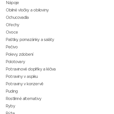
Nápoje
Obilné vločky a obiloviny
Ochucovadla
Ořechy
Ovoce
Paštiky, pomazánky a saláty
Pečivo
Polevy, zdobení
Polotovary
Potravinové doplňky a léčiva
Potraviny v aspiku
Potraviny v konzervě
Puding
Rostlinné alternativy
Ryby
Rýže