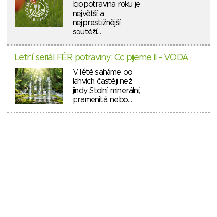
biopotravina roku je
největší a
nejprestižnější
soutěží…
Letní seriál FÉR potraviny: Co pijeme II - VODA
V létě saháme po
lahvích častěji než
jindy. Stolní, minerální,
pramenitá, nebo…