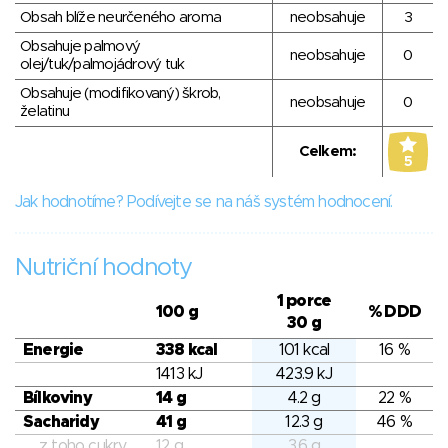
Obsah blíže neurčeného aroma
neobsahuje
3
Obsahuje palmový
neobsahuje
0
olej/tuk/palmojádrový tuk
Obsahuje (modifikovaný) škrob,
neobsahuje
0
želatinu
Celkem:
5
Jak hodnotíme? Podívejte se na náš systém hodnocení.
Nutriční hodnoty
1 porce
100 g
% DDD
30 g
Energie
338 kcal
101 kcal
16 %
1413 kJ
423.9 kJ
Bílkoviny
14 g
4.2 g
22 %
Sacharidy
41 g
12.3 g
46 %
z toho cukry
12 g
3.6 g