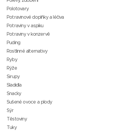
Polevy, zdobení
Polotovary
Potravinové doplňky a léčiva
Potraviny v aspiku
Potraviny v konzervě
Puding
Rostlinné alternativy
Ryby
Rýže
Sirupy
Sladidla
Snacky
Sušené ovoce a plody
Sýr
Těstoviny
Tuky