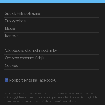
Spolek FÉR potravina
Pro výrobce
Média
Kontakt
Všeobecné obchodní podmínky
Ochrana osobních údajů
Cookies
Podpořte nás na Facebooku
Explicitně zakazujeme jakékoli použití části nebo celého obsahu těchto
stránek, jejich reprodukci, kopírování, úpravu a zvláště prezentaci na jiných
internetových stránkách bez našeho výslovného souhlasu.