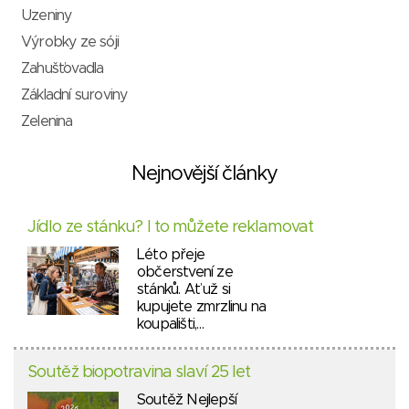
Uzeniny
Výrobky ze sóji
Zahušťovadla
Základní suroviny
Zelenina
Nejnovější články
Jídlo ze stánku? I to můžete reklamovat
Léto přeje
občerstvení ze
stánků. Ať už si
kupujete zmrzlinu na
koupališti,…
Soutěž biopotravina slaví 25 let
Soutěž Nejlepší