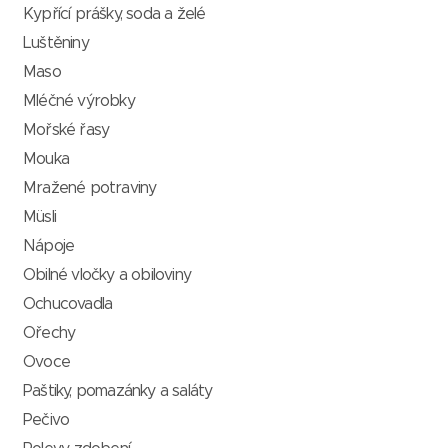
Kypřící prášky, soda a želé
Luštěniny
Maso
Mléčné výrobky
Mořské řasy
Mouka
Mražené potraviny
Müsli
Nápoje
Obilné vločky a obiloviny
Ochucovadla
Ořechy
Ovoce
Paštiky, pomazánky a saláty
Pečivo