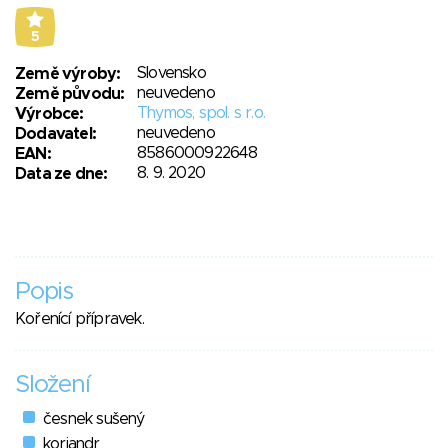
5
Slovensko
Země výroby:
neuvedeno
Země původu:
Thymos, spol. s r.o.
Výrobce:
neuvedeno
Dodavatel:
8586000922648
EAN:
8. 9. 2020
Data ze dne:
Popis
Kořenící přípravek.
Složení
česnek sušený
koriandr