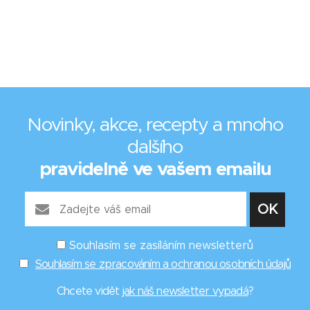
Novinky, akce, recepty a mnoho
dalšího
pravidelně ve vašem emailu
Souhlasím se zasíláním newsletterů
Souhlasím se zpracováním a ochranou osobních údajů
Chcete vidět
jak náš newsletter vypadá
?