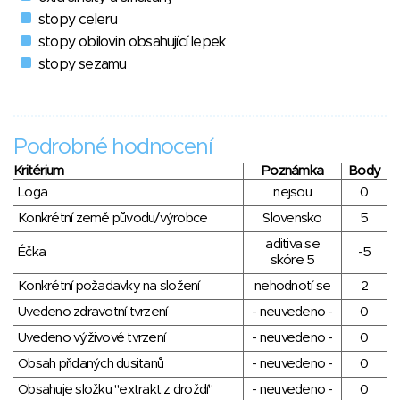
stopy celeru
stopy obilovin obsahující lepek
stopy sezamu
Podrobné hodnocení
Kritérium
Poznámka
Body
Loga
nejsou
0
Konkrétní země původu/výrobce
Slovensko
5
aditiva se
Éčka
-5
skóre 5
Konkrétní požadavky na složení
nehodnotí se
2
Uvedeno zdravotní tvrzení
- neuvedeno -
0
Uvedeno výživové tvrzení
- neuvedeno -
0
Obsah přidaných dusitanů
- neuvedeno -
0
Obsahuje složku "extrakt z droždí"
- neuvedeno -
0