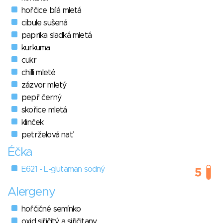
hořčice bílá mletá
cibule sušená
paprika sladká mletá
kurkuma
cukr
chilli mleté
zázvor mletý
pepř černý
skořice mletá
klinček
petrželová nať
Éčka
E621 - L-glutaman sodný
Alergeny
hořčičné semínko
oxid siřičitý a siřičitany