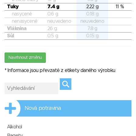
Tuky
7.4 g
2.22 g
11 %
nasycené
0.6 g
0.18 g
nenasycené
neuvedeno
neuvedeno
Vláknina
26 g
7.8 g
Sůl
0.5 g
0.15 g
Navrhnout změnu
* Informace jsou převzaté z etikety daného výrobku
Nová potravina
Alkohol
Bagety