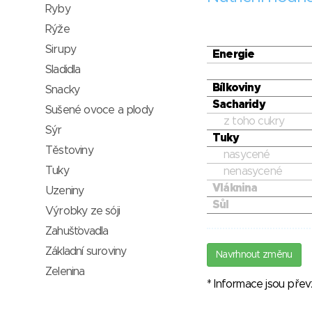
Ryby
Rýže
Sirupy
Energie
Sladidla
Bílkoviny
Snacky
Sacharidy
Sušené ovoce a plody
z toho cukry
Sýr
Tuky
Těstoviny
nasycené
Tuky
nenasycené
Vláknina
Uzeniny
Sůl
Výrobky ze sóji
Zahušťovadla
Základní suroviny
Navrhnout změnu
Zelenina
* Informace jsou pře