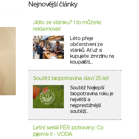
Nejnovější články
Jídlo ze stánku? I to můžete
reklamovat
Léto přeje
občerstvení ze
stánků. Ať už si
kupujete zmrzlinu na
koupališti,…
Soutěž biopotravina slaví 25 let
Soutěž Nejlepší
biopotravina roku je
největší a
nejprestižnější
soutěží…
Letní seriál FÉR potraviny: Co
pijeme II - VODA