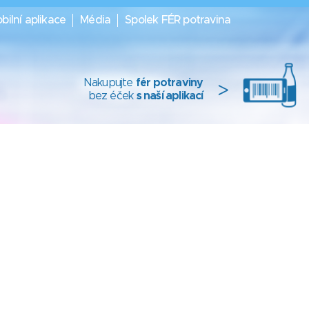
bilní aplikace
Média
Spolek FÉR potravina
Nakupujte
fér potraviny
>
bez éček
s naší aplikací