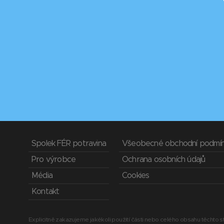
Spolek FÉR potravina
Všeobecné obchodní podmí
Pro výrobce
Ochrana osobních údajů
Média
Cookies
Kontakt
Explicitně zakazujeme jakékoli použití části nebo celého obsahu těchto st