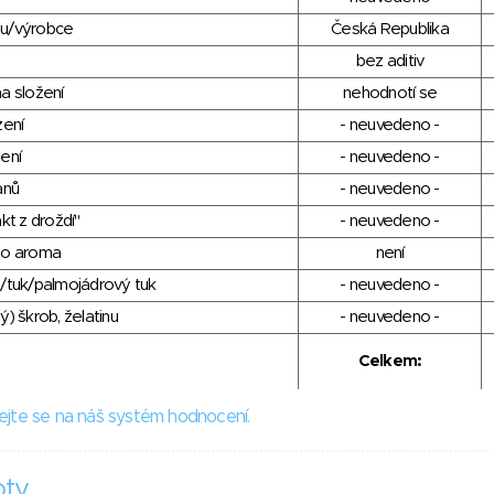
du/výrobce
Česká Republika
bez aditiv
a složení
nehodnotí se
zení
- neuvedeno -
ení
- neuvedeno -
anů
- neuvedeno -
kt z droždí"
- neuvedeno -
ho aroma
není
/tuk/palmojádrový tuk
- neuvedeno -
) škrob, želatinu
- neuvedeno -
Celkem:
ejte se na náš systém hodnocení.
oty