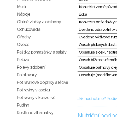
Müsli
Konkrétní země půvo
Nápoje
Éčka
Obilné vločky a obiloviny
Konkrétní požadavky n
Ochucovadla
Uvedeno zdravotní tvr
Ořechy
Uvedeno výživové tvrz
Ovoce
Obsah přidaných dusit
Paštiky, pomazánky a saláty
Obsahuje složku "extra
Pečivo
Obsah blíže neurčené
Polevy, zdobení
Obsahuje palmový olej
Polotovary
Obsahuje (modifikovaný
Potravinové doplňky a léčiva
Potraviny v aspiku
Potraviny v konzervě
Jak hodnotíme? Podív
Puding
Rostlinné alternativy
Nutriční hodn