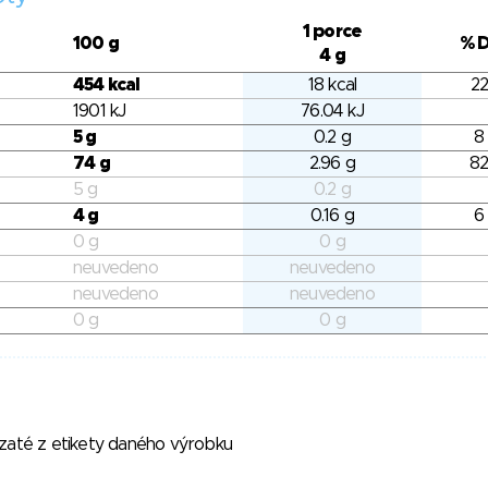
1 porce
100 g
% 
4 g
454 kcal
18 kcal
22
1901 kJ
76.04 kJ
5 g
0.2 g
8
74 g
2.96 g
82
5 g
0.2 g
4 g
0.16 g
6
0 g
0 g
neuvedeno
neuvedeno
neuvedeno
neuvedeno
0 g
0 g
vzaté z etikety daného výrobku