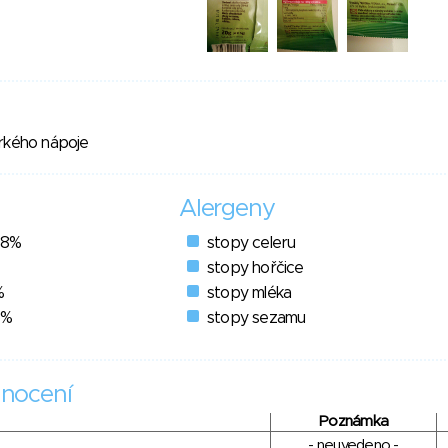
orkého nápoje
Alergeny
78%
stopy celeru
stopy hořčice
%
stopy mléka
6%
stopy sezamu
nocení
Poznámka
- neuvedeno -