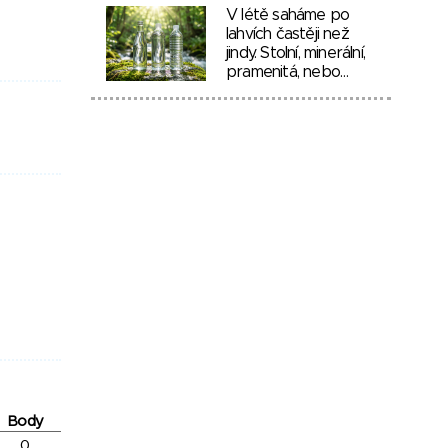
V létě saháme po
lahvích častěji než
jindy. Stolní, minerální,
pramenitá, nebo…
Body
0