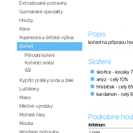
Extrudované potraviny
Gurmánské speciality
Houby
Káva
Popis
Kojenecká a dětská výživa
koření na přípravu h
Koření
Přírodní koření
Složení
Kořenící směsi
Sůl
skořice - kousky 
anýz - celý 10%
Kypřící prášky, soda a želé
hřebíček - celý 6
Luštěniny
kardamon - celý 
Maso
Mléčné výrobky
Mořské řasy
Podrobné hod
Mouka
Kritérium
Mražené potraviny
Loga