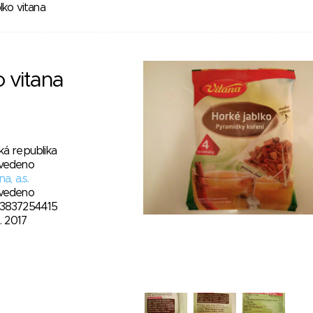
lko vitana
o vitana
ká republika
vedeno
na, a.s.
vedeno
3837254415
8. 2017