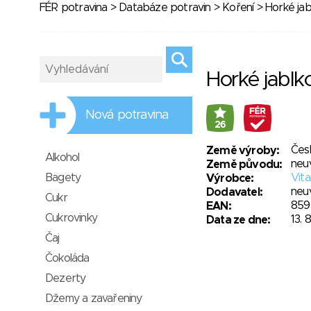
FÉR potravina
>
Databáze potravin
>
Koření
> Horké jab
Horké jablk
Nová potravina
26
Čes
Země výroby:
Alkohol
neu
Země původu:
Bagety
Vita
Výrobce:
neu
Dodavatel:
Cukr
859
EAN:
Cukrovinky
13. 
Data ze dne:
Čaj
Čokoláda
Dezerty
Džemy a zavařeniny