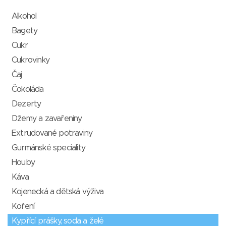
Alkohol
Bagety
Cukr
Cukrovinky
Čaj
Čokoláda
Dezerty
Džemy a zavařeniny
Extrudované potraviny
Gurmánské speciality
Houby
Káva
Kojenecká a dětská výživa
Koření
Kypřící prášky, soda a želé