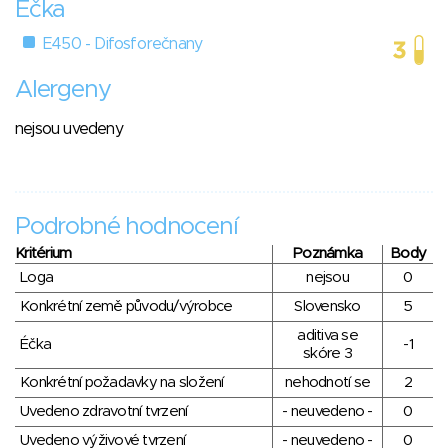
Éčka
E450 - Difosforečnany
Alergeny
nejsou uvedeny
Podrobné hodnocení
Kritérium
Poznámka
Body
Loga
nejsou
0
Konkrétní země původu/výrobce
Slovensko
5
aditiva se
Éčka
-1
skóre 3
Konkrétní požadavky na složení
nehodnotí se
2
Uvedeno zdravotní tvrzení
- neuvedeno -
0
Uvedeno výživové tvrzení
- neuvedeno -
0