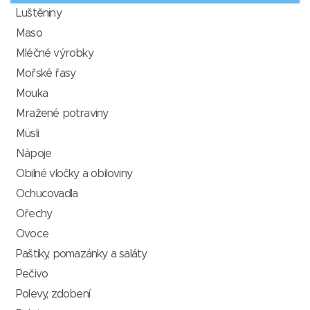
Luštěniny
Maso
Mléčné výrobky
Mořské řasy
Mouka
Mražené potraviny
Müsli
Nápoje
Obilné vločky a obiloviny
Ochucovadla
Ořechy
Ovoce
Paštiky, pomazánky a saláty
Pečivo
Polevy, zdobení