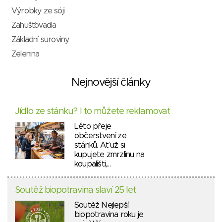
Výrobky ze sóji
Zahušťovadla
Základní suroviny
Zelenina
Nejnovější články
Jídlo ze stánku? I to můžete reklamovat
Léto přeje
občerstvení ze
stánků. Ať už si
kupujete zmrzlinu na
koupališti,…
Soutěž biopotravina slaví 25 let
Soutěž Nejlepší
biopotravina roku je