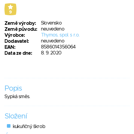
9
Slovensko
Země výroby:
neuvedeno
Země původu:
Thymos, spol. s r.o.
Výrobce:
neuvedeno
Dodavatel:
8586014356064
EAN:
8. 9. 2020
Data ze dne:
Popis
Sypká směs.
Složení
kukuřičný škrob