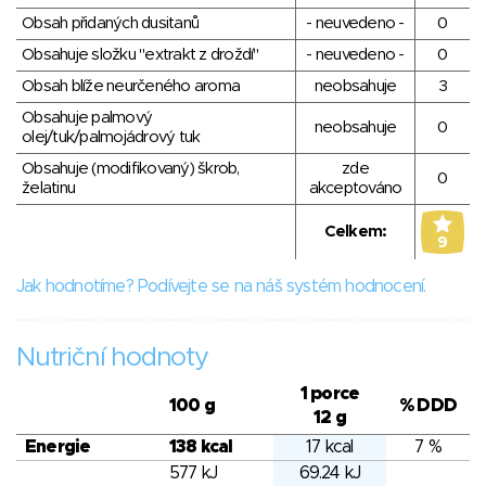
Obsah přidaných dusitanů
- neuvedeno -
0
Obsahuje složku "extrakt z droždí"
- neuvedeno -
0
Obsah blíže neurčeného aroma
neobsahuje
3
Obsahuje palmový
neobsahuje
0
olej/tuk/palmojádrový tuk
Obsahuje (modifikovaný) škrob,
zde
0
želatinu
akceptováno
Celkem:
9
Jak hodnotíme? Podívejte se na náš systém hodnocení.
Nutriční hodnoty
1 porce
100 g
% DDD
12 g
Energie
138 kcal
17 kcal
7 %
577 kJ
69.24 kJ