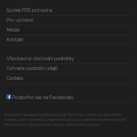
Spolek FÉR potravina
Pro výrobce
Média
Kontakt
Všeobecné obchodní podmínky
Ochrana osobních údajů
Cookies
Podpořte nás na Facebooku
Explicitně zakazujeme jakékoli použití části nebo celého obsahu těchto
stránek, jejich reprodukci, kopírování, úpravu a zvláště prezentaci na jiných
internetových stránkách bez našeho výslovného souhlasu.