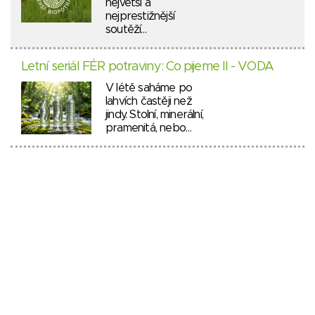
největší a
nejprestižnější
soutěží…
Letní seriál FÉR potraviny: Co pijeme II - VODA
V létě saháme po
lahvích častěji než
jindy. Stolní, minerální,
pramenitá, nebo…