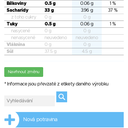
Bílkoviny
0.5 g
0.06 g
1 %
Sacharidy
33 g
3.96 g
37 %
z toho cukry
0 g
0 g
Tuky
0.5 g
0.06 g
1 %
nasycené
0 g
0 g
nenasycené
neuvedeno
neuvedeno
Vláknina
0 g
0 g
Sůl
37.5 g
4.5 g
Navrhnout změnu
* Informace jsou převzaté z etikety daného výrobku
Nová potravina