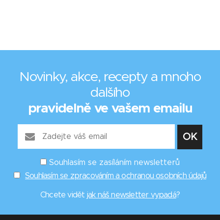
Novinky, akce, recepty a mnoho
dalšího
pravidelně ve vašem emailu
Souhlasím se zasíláním newsletterů
Souhlasím se zpracováním a ochranou osobních údajů
Chcete vidět
jak náš newsletter vypadá
?