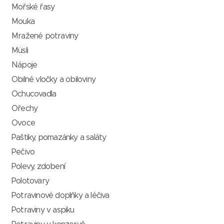
Mořské řasy
Mouka
Mražené potraviny
Müsli
Nápoje
Obilné vločky a obiloviny
Ochucovadla
Ořechy
Ovoce
Paštiky, pomazánky a saláty
Pečivo
Polevy, zdobení
Polotovary
Potravinové doplňky a léčiva
Potraviny v aspiku