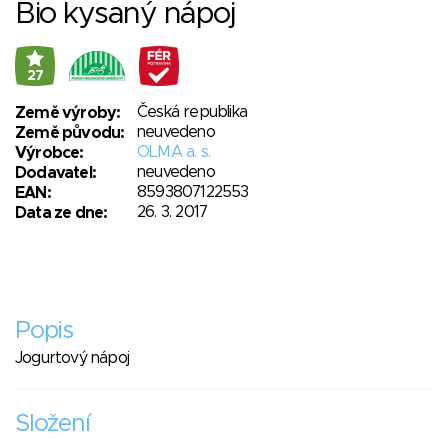
Bio kysaný nápoj
27
Česká republika
Země výroby:
neuvedeno
Země původu:
OLMA a. s.
Výrobce:
neuvedeno
Dodavatel:
8593807122553
EAN:
26. 3. 2017
Data ze dne:
Popis
Jogurtový nápoj
Složení