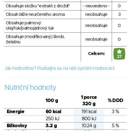
Obsahuje složku "extrakt z droždí"
- neuvedeno -
0
Obsah blíže neurčeného aroma
neobsahuje
3
Obsahuje palmový
neobsahuje
0
olej/tuk/palmojádrový tuk
Obsahuje (modifikovaný) škrob,
neobsahuje
0
želatinu
Celkem:
27
Jak hodnotíme? Podívejte se na náš systém hodnocení.
Nutriční hodnoty
1 porce
100 g
% DDD
320 g
Energie
60 kcal
191 kcal
3 %
250 kJ
800 kJ
Bílkoviny
3.2 g
10.24 g
5 %