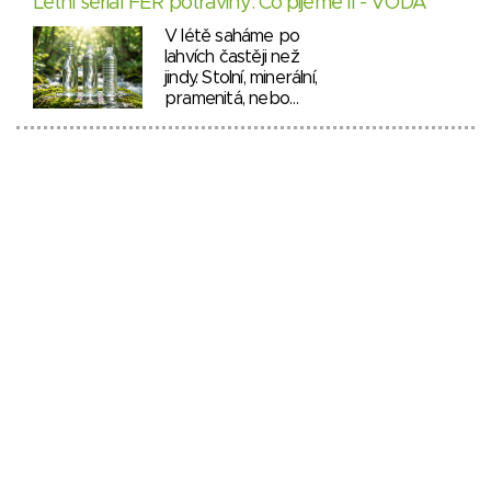
Letní seriál FÉR potraviny: Co pijeme II - VODA
V létě saháme po
lahvích častěji než
jindy. Stolní, minerální,
pramenitá, nebo…