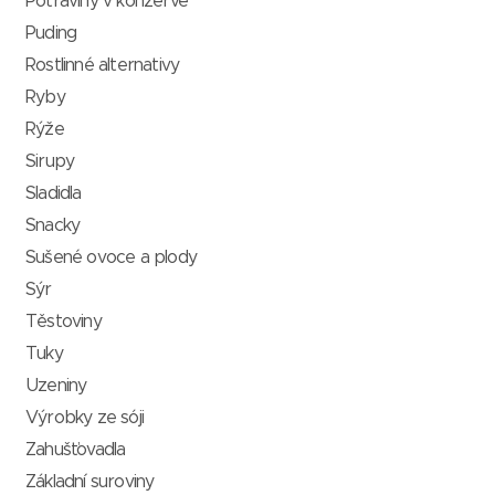
Potraviny v konzervě
Puding
Rostlinné alternativy
Ryby
Rýže
Sirupy
Sladidla
Snacky
Sušené ovoce a plody
Sýr
Těstoviny
Tuky
Uzeniny
Výrobky ze sóji
Zahušťovadla
Základní suroviny