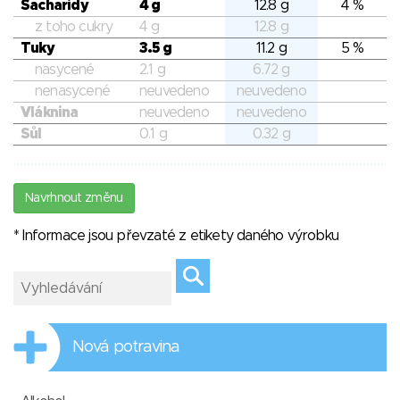
Sacharidy
4 g
12.8 g
4 %
z toho cukry
4 g
12.8 g
Tuky
3.5 g
11.2 g
5 %
nasycené
2.1 g
6.72 g
nenasycené
neuvedeno
neuvedeno
Vláknina
neuvedeno
neuvedeno
Sůl
0.1 g
0.32 g
Navrhnout změnu
* Informace jsou převzaté z etikety daného výrobku
Nová potravina