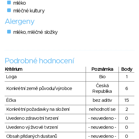
mléko
mléčné kultury
Alergeny
mléko, mléčné složky
Podrobné hodnocení
Kritérium
Poznámka
Body
Loga
Bio
1
Česká
Konkrétní země původu/výrobce
6
Republika
Éčka
bez aditiv
15
Konkrétní požadavky na složení
nehodnotí se
2
Uvedeno zdravotní tvrzení
- neuvedeno -
0
Uvedeno výživové tvrzení
- neuvedeno -
0
Obsah přidaných dusitanů
- neuvedeno -
0