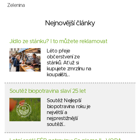
Zelenina
Nejnovější články
Jídlo ze stánku? I to můžete reklamovat
Léto přeje
občerstvení ze
stánků. Ať už si
kupujete zmrzlinu na
koupališti,…
Soutěž biopotravina slaví 25 let
Soutěž Nejlepší
biopotravina roku je
největší a
nejprestižnější
soutěží…