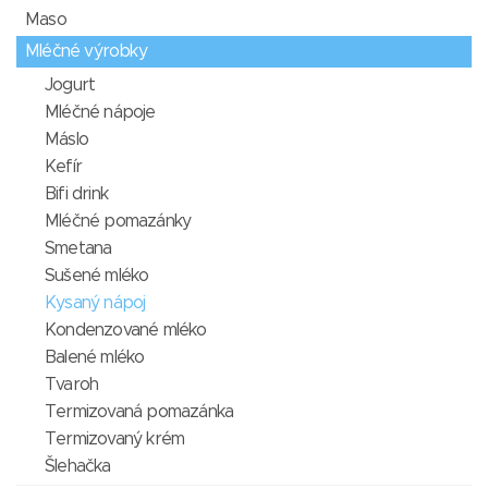
Maso
Mléčné výrobky
Jogurt
Mléčné nápoje
Máslo
Kefír
Bifi drink
Mléčné pomazánky
Smetana
Sušené mléko
Kysaný nápoj
Kondenzované mléko
Balené mléko
Tvaroh
Termizovaná pomazánka
Termizovaný krém
Šlehačka