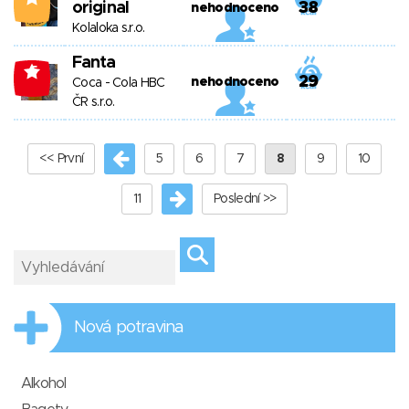
original
38
nehodnoceno
Kolaloka s.r.o.
Fanta
-5
29
nehodnoceno
Coca - Cola HBC
ČR s.r.o.
<< První
5
6
7
8
9
10
11
Poslední >>
Nová potravina
Alkohol