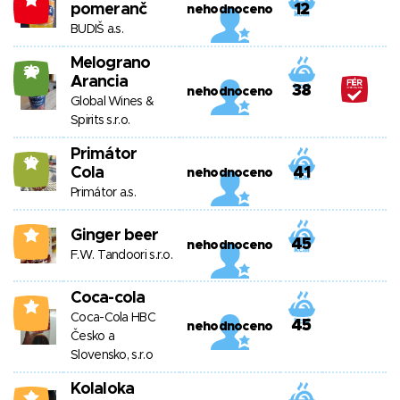
pomeranč
12
nehodnoceno
BUDIŠ a.s.
Melograno
20
Arancia
38
nehodnoceno
Global Wines &
Spirits s.r.o.
Primátor
10
Cola
41
nehodnoceno
Primátor a.s.
Ginger beer
2
45
nehodnoceno
F.W. Tandoori s.r.o.
Coca-cola
4
Coca-Cola HBC
45
nehodnoceno
Česko a
Slovensko, s.r.o
Kolaloka
2