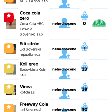
VESETA spol. s.r.o.
Coca cola
-5
zero
0
nehodnoceno
Coca-Cola HBC
Česko a
Slovensko, s.r.o
Siti citrón
0
1
nehodnoceno
Lidl Slovenská
republika v.o.s.
Koli grep
8
33
nehodnoceno
Sodovkárna Kolín
s.r.o.
Vinea
7
38
nehodnoceno
Kofola a.s.
Freeway Cola
4
40
nehodnoceno
Lidl Slovenská