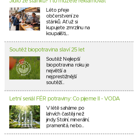
Jídlo ze stánku? I to můžete reklamovat
Léto přeje
občerstvení ze
stánků. Ať už si
kupujete zmrzlinu na
koupališti,…
Soutěž biopotravina slaví 25 let
Soutěž Nejlepší
biopotravina roku je
největší a
nejprestižnější
soutěží…
Letní seriál FÉR potraviny: Co pijeme II - VODA
V létě saháme po
lahvích častěji než
jindy. Stolní, minerální,
pramenitá, nebo…