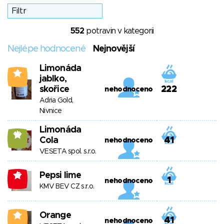
552
potravin v kategorii
Nejlépe hodnocené
Nejnovější
Limonáda
4
jablko,
skořice
222
nehodnoceno
Adria Gold,
Nivnice
Limonáda
10
Cola
41
nehodnoceno
VESETA spol. s.r.o.
Pepsi lime
-8
1
nehodnoceno
KMV BEV CZ s.r.o.
Orange
0
41
nehodnoceno