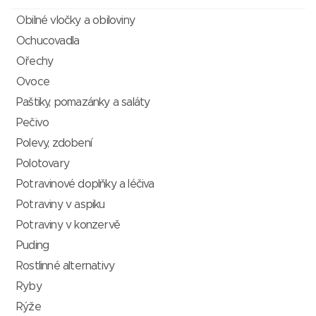
Obilné vločky a obiloviny
Ochucovadla
Ořechy
Ovoce
Paštiky, pomazánky a saláty
Pečivo
Polevy, zdobení
Polotovary
Potravinové doplňky a léčiva
Potraviny v aspiku
Potraviny v konzervě
Puding
Rostlinné alternativy
Ryby
Rýže