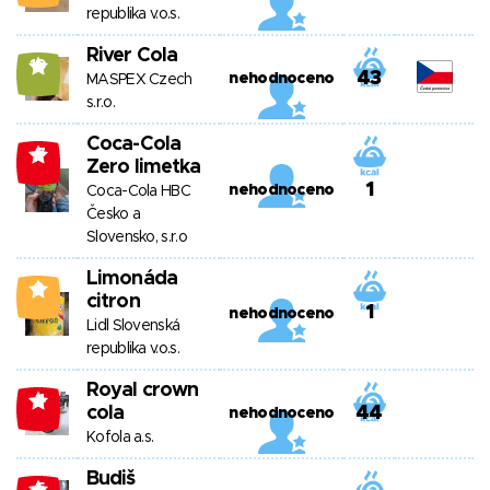
republika v.o.s.
River Cola
10
43
nehodnoceno
MASPEX Czech
s.r.o.
Coca-Cola
-7
Zero limetka
1
nehodnoceno
Coca-Cola HBC
Česko a
Slovensko, s.r.o
Limonáda
0
citron
1
nehodnoceno
Lidl Slovenská
republika v.o.s.
Royal crown
-4
cola
44
nehodnoceno
Kofola a.s.
Budiš
-5