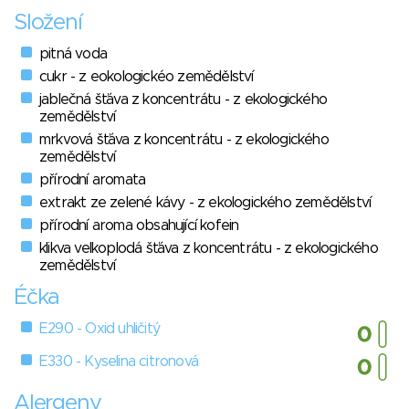
Složení
pitná voda
cukr - z eokologickéo zemědělství
jablečná šťáva z koncentrátu - z ekologického
zemědělství
mrkvová šťáva z koncentrátu - z ekologického
zemědělství
přírodní aromata
extrakt ze zelené kávy - z ekologického zemědělství
přírodní aroma obsahující kofein
klikva velkoplodá šťáva z koncentrátu - z ekologického
zemědělství
Éčka
E290 - Oxid uhličitý
E330 - Kyselina citronová
Alergeny