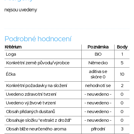
nejsou uvedeny
Podrobné hodnocení
Kritérium
Poznámka
Body
Loga
BIO
1
Konkrétní země původu/výrobce
Německo
5
aditiva se
Éčka
10
skóre 0
Konkrétní požadavky na složení
nehodnotí se
2
Uvedeno zdravotní tvrzení
- neuvedeno -
0
Uvedeno výživové tvrzení
- neuvedeno -
0
Obsah přidaných dusitanů
- neuvedeno -
0
Obsahuje složku "extrakt z droždí"
- neuvedeno -
0
Obsah blíže neurčeného aroma
přírodní
3