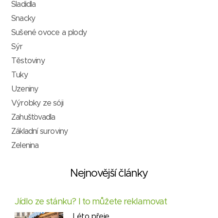
Sladidla
Snacky
Sušené ovoce a plody
Sýr
Těstoviny
Tuky
Uzeniny
Výrobky ze sóji
Zahušťovadla
Základní suroviny
Zelenina
Nejnovější články
Jídlo ze stánku? I to můžete reklamovat
Léto přeje