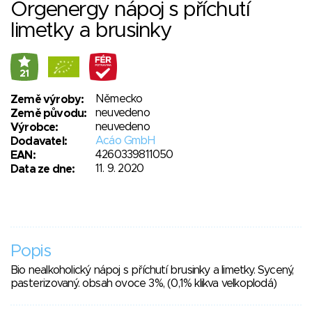
Orgenergy nápoj s příchutí
limetky a brusinky
21
Německo
Země výroby:
neuvedeno
Země původu:
neuvedeno
Výrobce:
Acáo GmbH
Dodavatel:
4260339811050
EAN:
11. 9. 2020
Data ze dne:
Popis
Bio nealkoholický nápoj s příchutí brusinky a limetky. Sycený,
pasterizovaný. obsah ovoce 3%, (0,1% klikva velkoplodá)