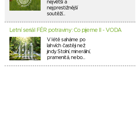
největší a
nejprestižnější
soutěží…
Letní seriál FÉR potraviny: Co pijeme II - VODA
V létě saháme po
lahvích častěji než
jindy. Stolní, minerální,
pramenitá, nebo…