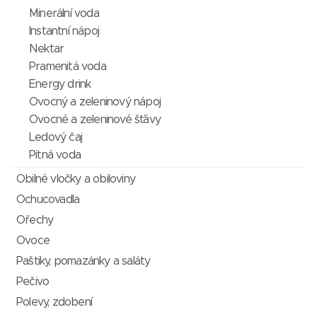
Minerální voda
Instantní nápoj
Nektar
Pramenitá voda
Energy drink
Ovocný a zeleninový nápoj
Ovocné a zeleninové šťávy
Ledový čaj
Pitná voda
Obilné vločky a obiloviny
Ochucovadla
Ořechy
Ovoce
Paštiky, pomazánky a saláty
Pečivo
Polevy, zdobení