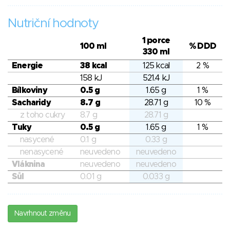
Nutriční hodnoty
1 porce
100 ml
% DDD
330 ml
Energie
38 kcal
125 kcal
2 %
158 kJ
521.4 kJ
Bílkoviny
0.5 g
1.65 g
1 %
Sacharidy
8.7 g
28.71 g
10 %
z toho cukry
8.7 g
28.71 g
Tuky
0.5 g
1.65 g
1 %
nasycené
0.1 g
0.33 g
nenasycené
neuvedeno
neuvedeno
Vláknina
neuvedeno
neuvedeno
Sůl
0.01 g
0.033 g
Navrhnout změnu