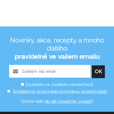
Novinky, akce, recepty a mnoho
dalšího
pravidelně ve vašem emailu
Souhlasím se zasíláním newsletterů
Souhlasím se zpracováním a ochranou osobních údajů
Chcete vidět
jak náš newsletter vypadá
?