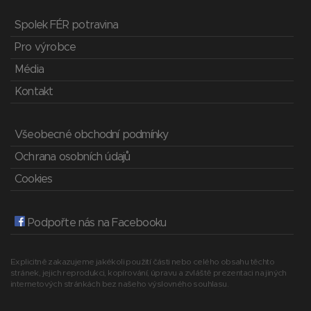
Spolek FÉR potravina
Pro výrobce
Média
Kontakt
Všeobecné obchodní podmínky
Ochrana osobních údajů
Cookies
Podpořte nás na Facebooku
Explicitně zakazujeme jakékoli použití části nebo celého obsahu těchto
stránek, jejich reprodukci, kopírování, úpravu a zvláště prezentaci na jiných
internetových stránkách bez našeho výslovného souhlasu.