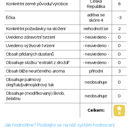
Česká
Konkrétní země původu/výrobce
6
Republika
aditiva se
Éčka
-3
skóre 4
Konkrétní požadavky na složení
nehodnotí se
2
Uvedeno zdravotní tvrzení
- neuvedeno -
0
Uvedeno výživové tvrzení
- neuvedeno -
0
Obsah přidaných dusitanů
- neuvedeno -
0
Obsahuje složku "extrakt z droždí"
- neuvedeno -
0
Obsah blíže neurčeného aroma
přírodní
3
Obsahuje palmový
neobsahuje
0
olej/tuk/palmojádrový tuk
Obsahuje (modifikovaný) škrob,
neobsahuje
0
želatinu
Celkem:
8
Jak hodnotíme? Podívejte se na náš systém hodnocení.