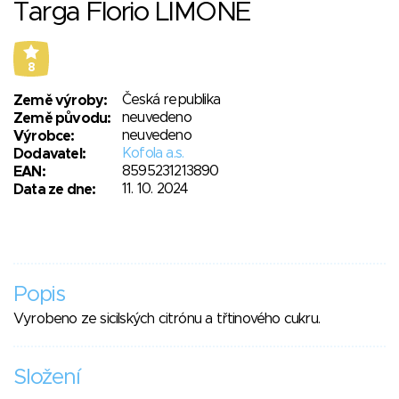
Targa Florio LIMONE
8
Česká republika
Země výroby:
neuvedeno
Země původu:
neuvedeno
Výrobce:
Kofola a.s.
Dodavatel:
8595231213890
EAN:
11. 10. 2024
Data ze dne:
Popis
Vyrobeno ze sicilských citrónu a třtinového cukru.
Složení