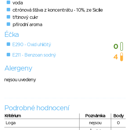
voda
citrónová šťáva z koncentrátu - 10%, ze Sicílie
třtinový cukr
přírodní aroma
Éčka
E290 - Oxid uhličitý
E211 - Benzoan sodný
Alergeny
nejsou uvedeny
Podrobné hodnocení
Kritérium
Poznámka
Body
Loga
nejsou
0