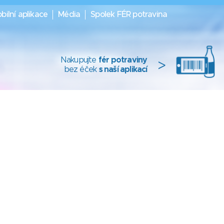
bilní aplikace
Média
Spolek FÉR potravina
Nakupujte
fér potraviny
>
bez éček
s naší aplikací