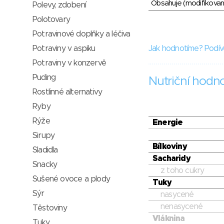
Obsahuje (modifikovaný
Polevy, zdobení
Polotovary
Potravinové doplňky a léčiva
Potraviny v aspiku
Jak hodnotíme? Podív
Potraviny v konzervě
Puding
Nutriční hodn
Rostlinné alternativy
Ryby
Rýže
Energie
Sirupy
Bílkoviny
Sladidla
Sacharidy
Snacky
z toho cukry
Sušené ovoce a plody
Tuky
Sýr
nasycené
nenasycené
Těstoviny
Vláknina
Tuky