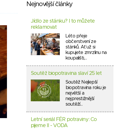
Nejnovější články
Jídlo ze stánku? I to můžete
reklamovat
Léto přeje
občerstvení ze
stánků. Ať už si
kupujete zmrzlinu na
koupališti,…
Soutěž biopotravina slaví 25 let
Soutěž Nejlepší
biopotravina roku je
největší a
nejprestižnější
soutěží…
Letní seriál FÉR potraviny: Co
pijeme II - VODA