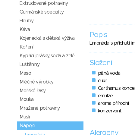
Extrudované potraviny
Gurmánské speciality
Houby
Káva
Popis
Kojenecká a dětská výživa
Limonáda s příchutí li
Koření
Kypřící prášky, soda a želé
Složení
Luštěniny
Maso
pitná voda
cukr
Mléčné výrobky
Carthamus konce
Mořské řasy
emulze
Mouka
aroma přírodní
Mražené potraviny
konzervant
Müsli
Nápoje
Alergeny