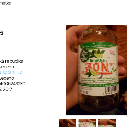
imetka
a
ká republika
vedeno
spol. s. r. o.
vedeno
4006243230
5. 2017