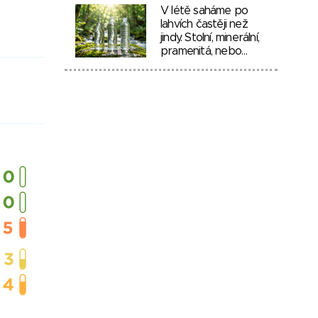
V létě saháme po
lahvích častěji než
jindy. Stolní, minerální,
pramenitá, nebo…