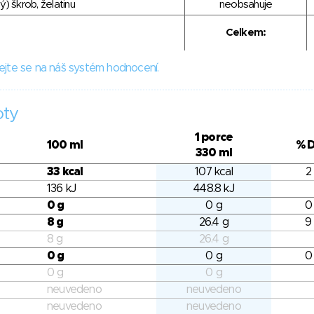
) škrob, želatinu
neobsahuje
Celkem:
ejte se na náš systém hodnocení.
oty
1 porce
100 ml
% 
330 ml
33 kcal
107 kcal
2
136 kJ
448.8 kJ
0 g
0 g
0
8 g
26.4 g
9
8 g
26.4 g
0 g
0 g
0
0 g
0 g
neuvedeno
neuvedeno
neuvedeno
neuvedeno