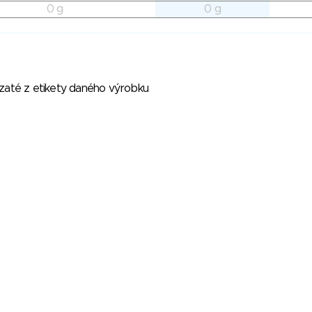
0 g
0 g
vzaté z etikety daného výrobku