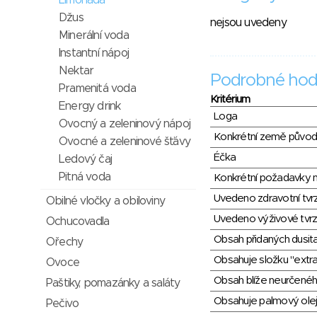
Limonáda
Džus
nejsou uvedeny
Minerální voda
Instantní nápoj
Nektar
Podrobné hod
Pramenitá voda
Kritérium
Energy drink
Loga
Ovocný a zeleninový nápoj
Konkrétní země půvo
Ovocné a zeleninové šťávy
Éčka
Ledový čaj
Pitná voda
Konkrétní požadavky n
Uvedeno zdravotní tvr
Obilné vločky a obiloviny
Uvedeno výživové tvrz
Ochucovadla
Obsah přidaných dusit
Ořechy
Obsahuje složku "extra
Ovoce
Obsah blíže neurčené
Paštiky, pomazánky a saláty
Obsahuje palmový olej
Pečivo