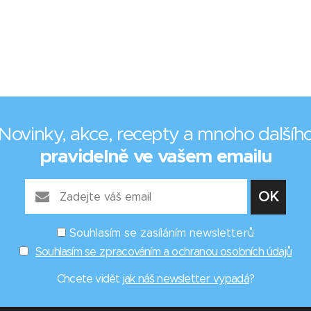
Novinky, akce, recepty a mnoho dalšíh
pravidelně ve vašem emailu
Souhlasím se zasíláním newsletterů
Souhlasím se zpracováním a ochranou osobních údajů
Chcete vidět
jak náš newsletter vypadá
?