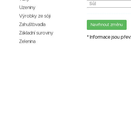
Sůl
Uzeniny
Výrobky ze sóji
Zahušťovadla
Navrhnout změnu
Základní suroviny
* Informace jsou pře
Zelenina