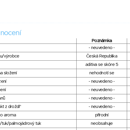
nocení
Poznámka
- neuvedeno -
du/výrobce
Česká Republika
aditiva se skóre 5
a složení
nehodnotí se
zení
- neuvedeno -
ení
- neuvedeno -
anů
- neuvedeno -
kt z droždí"
- neuvedeno -
ho aroma
přírodní
/tuk/palmojádrový tuk
neobsahuje