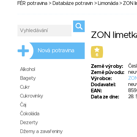
FÉR potravina
>
Databáze potravin
>
Limonáda
> ZON l
ZON limetk
Nová potravina
6
Čes
Země výroby:
Alkohol
neu
Země původu:
Bagety
ZON 
Výrobce:
neu
Dodavatel:
Cukr
859
EAN:
Cukrovinky
28. 
Data ze dne:
Čaj
Čokoláda
Dezerty
Džemy a zavařeniny