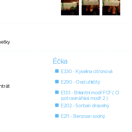
metky
Éčka
E330 - Kyselina citronová
E290 - Oxid uhličitý
ntrát
E133 - Brilantní modř FCF ( Cl
potravinářská modř 2 )
E202 - Sorban draselný
E211 - Benzoan sodný