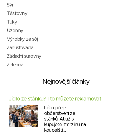
Sýr
Těstoviny
Tuky
Uzeniny
Výrobky ze sóji
Zahušťovadla
Základní suroviny
Zelenina
Nejnovější články
Jídlo ze stánku? I to můžete reklamovat
Léto přeje
občerstvení ze
stánků. Ať už si
kupujete zmrzlinu na
koupališti,…