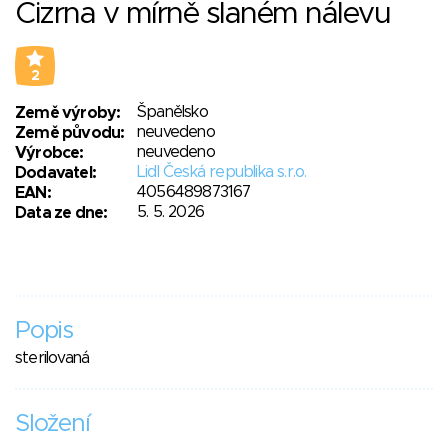
Cizrna v mírně slaném nálevu
2
Španělsko
Země výroby:
neuvedeno
Země původu:
neuvedeno
Výrobce:
Lidl Česká republika s.r.o.
Dodavatel:
4056489873167
EAN:
5. 5. 2026
Data ze dne:
Popis
sterilovaná
Složení