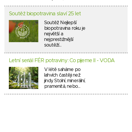
Soutěž biopotravina slaví 25 let
Soutěž Nejlepší
biopotravina roku je
největší a
nejprestižnější
soutěží…
Letní seriál FÉR potraviny: Co pijeme II - VODA
V létě saháme po
lahvích častěji než
jindy. Stolní, minerální,
pramenitá, nebo…