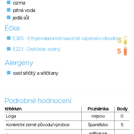
cizrna
pitná voda
jedlá sůl
Éčka
E385 - Ethylendiamintetraacetát vápenato-disodný
E223 - Disiřičitan sodný
Alergeny
oxid siřičitý a siřičitany
Podrobné hodnocení
Kritérium
Poznámka
Body
Loga
nejsou
0
Konkrétní země původu/výrobce
Španělsko
5
aditiva se