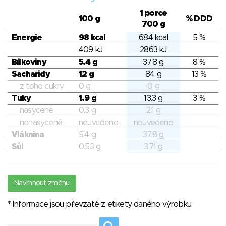
1 porce
100 g
% DDD
700 g
Energie
98 kcal
684 kcal
5 %
409 kJ
2863 kJ
Bílkoviny
5.4 g
37.8 g
8 %
Sacharidy
12 g
84 g
13 %
z toho cukry
0 g
0 g
Tuky
1.9 g
13.3 g
3 %
nasycené
0.3 g
2.1 g
nenasycené
neuvedeno
neuvedeno
Vláknina
5.4 g
37.8 g
Sůl
0.53 g
3.71 g
Navrhnout změnu
* Informace jsou převzaté z etikety daného výrobku