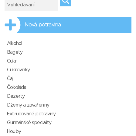
Nová potravina
Alkohol
Bagety
Cukr
Cukrovinky
Čaj
Čokoláda
Dezerty
Džemy a zavařeniny
Extrudované potraviny
Gurmánské speciality
Houby