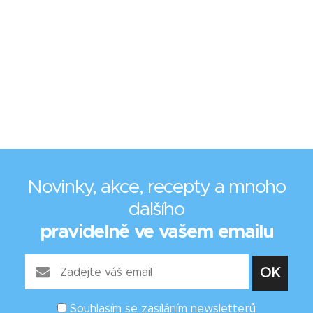
Novinky, akce, recepty a mnoho
dalšího
pravidelně ve vašem emailu
Souhlasím se zasíláním newsletterů