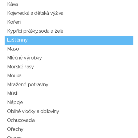
Káva
Kojenecká a dětská výživa
Koření
Kypřící prášky, soda a želé
Luštěniny
Maso
Mléčné výrobky
Mořské řasy
Mouka
Mražené potraviny
Müsli
Nápoje
Obilné vločky a obiloviny
Ochucovadla
Ořechy