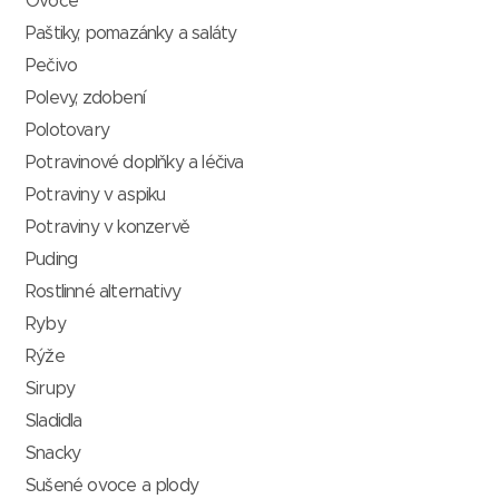
Ovoce
Paštiky, pomazánky a saláty
Pečivo
Polevy, zdobení
Polotovary
Potravinové doplňky a léčiva
Potraviny v aspiku
Potraviny v konzervě
Puding
Rostlinné alternativy
Ryby
Rýže
Sirupy
Sladidla
Snacky
Sušené ovoce a plody