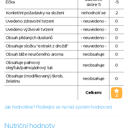
Éčka
-5
skóre 5
Konkrétní požadavky na složení
nehodnotí se
2
Uvedeno zdravotní tvrzení
- neuvedeno -
0
Uvedeno výživové tvrzení
- neuvedeno -
0
Obsah přidaných dusitanů
- neuvedeno -
0
Obsahuje složku "extrakt z droždí"
- neuvedeno -
0
Obsah blíže neurčeného aroma
neobsahuje
0
Obsahuje palmový
neobsahuje
0
olej/tuk/palmojádrový tuk
Obsahuje (modifikovaný) škrob,
neobsahuje
0
želatinu
Celkem:
2
Jak hodnotíme? Podívejte se na náš systém hodnocení.
Nutriční hodnoty