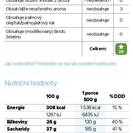
Obsahuje složku "extrakt z droždí"
- neuvedeno -
0
Obsah blíže neurčeného aroma
neobsahuje
3
Obsahuje palmový
neobsahuje
0
olej/tuk/palmojádrový tuk
Obsahuje (modifikovaný) škrob,
neobsahuje
0
želatinu
Celkem:
29
Jak hodnotíme? Podívejte se na náš systém hodnocení.
Nutriční hodnoty
1 porce
100 g
% DDD
500 g
Energie
308 kcal
1 538 kcal
15 %
1287 kJ
6435 kJ
Bílkoviny
26 g
130 g
40 %
Sacharidy
37 g
185 g
41 %