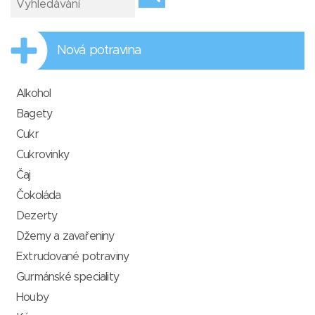
Nová potravina
Alkohol
Bagety
Cukr
Cukrovinky
Čaj
Čokoláda
Dezerty
Džemy a zavařeniny
Extrudované potraviny
Gurmánské speciality
Houby