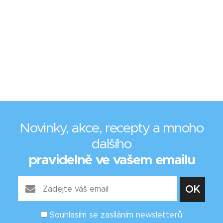
Novinky, akce, recepty a mnoho
dalšího
pravidelně ve vašem emailu
Souhlasím se zasíláním newsletterů