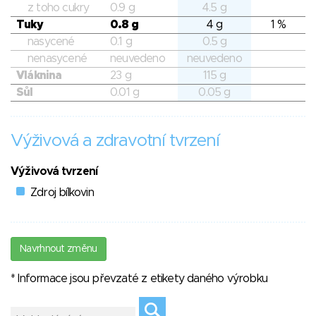
z toho cukry
0.9 g
4.5 g
Tuky
0.8 g
4 g
1 %
nasycené
0.1 g
0.5 g
nenasycené
neuvedeno
neuvedeno
Vláknina
23 g
115 g
Sůl
0.01 g
0.05 g
Výživová a zdravotní tvrzení
Výživová tvrzení
Zdroj bílkovin
Navrhnout změnu
* Informace jsou převzaté z etikety daného výrobku