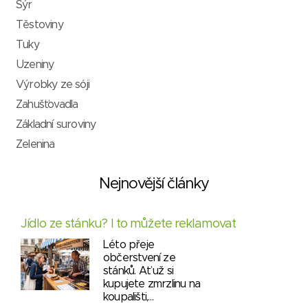
Sýr
Těstoviny
Tuky
Uzeniny
Výrobky ze sóji
Zahušťovadla
Základní suroviny
Zelenina
Nejnovější články
Jídlo ze stánku? I to můžete reklamovat
Léto přeje
občerstvení ze
stánků. Ať už si
kupujete zmrzlinu na
koupališti,…