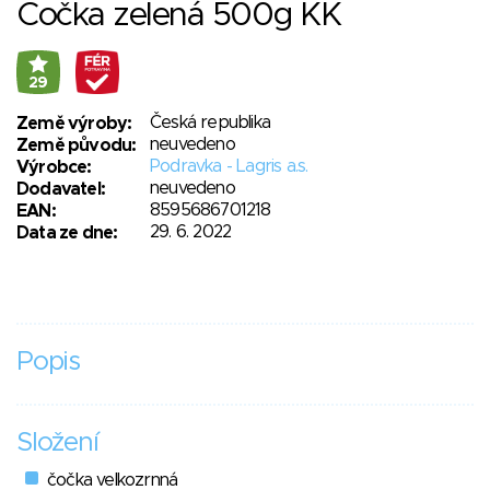
Čočka zelená 500g KK
29
Česká republika
Země výroby:
neuvedeno
Země původu:
Podravka - Lagris a.s.
Výrobce:
neuvedeno
Dodavatel:
8595686701218
EAN:
29. 6. 2022
Data ze dne:
Popis
Složení
čočka velkozrnná