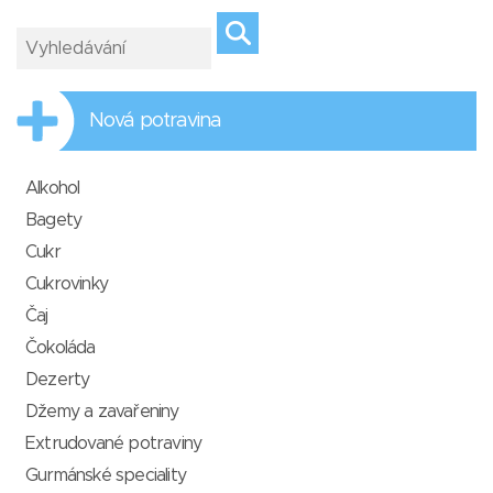
Nová potravina
Alkohol
Bagety
Cukr
Cukrovinky
Čaj
Čokoláda
Dezerty
Džemy a zavařeniny
Extrudované potraviny
Gurmánské speciality