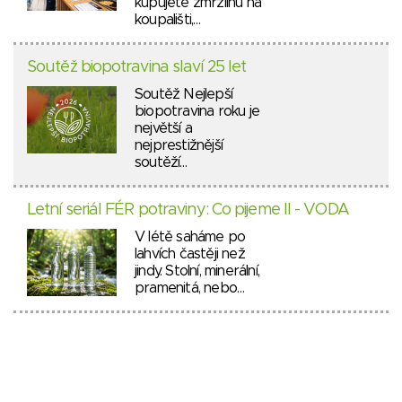
kupujete zmrzlinu na
koupališti,…
Soutěž biopotravina slaví 25 let
Soutěž Nejlepší
biopotravina roku je
největší a
nejprestižnější
soutěží…
Letní seriál FÉR potraviny: Co pijeme II - VODA
V létě saháme po
lahvích častěji než
jindy. Stolní, minerální,
pramenitá, nebo…