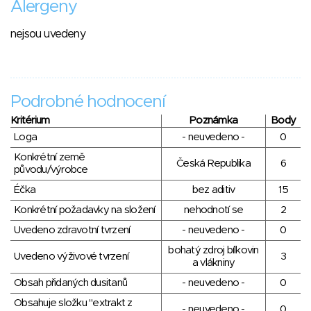
Alergeny
nejsou uvedeny
Podrobné hodnocení
Kritérium
Poznámka
Body
Loga
- neuvedeno -
0
Konkrétní země
Česká Republika
6
původu/výrobce
Éčka
bez aditiv
15
Konkrétní požadavky na složení
nehodnotí se
2
Uvedeno zdravotní tvrzení
- neuvedeno -
0
bohatý zdroj bílkovin
Uvedeno výživové tvrzení
3
a vlákniny
Obsah přidaných dusitanů
- neuvedeno -
0
Obsahuje složku "extrakt z
- neuvedeno -
0