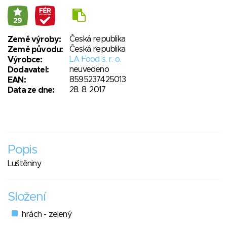
29
Česká republika
Země výroby:
Česká republika
Země původu:
LA Food s. r. o.
Výrobce:
neuvedeno
Dodavatel:
8595237425013
EAN:
28. 8. 2017
Data ze dne:
Popis
Luštěniny
Složení
hrách - zelený