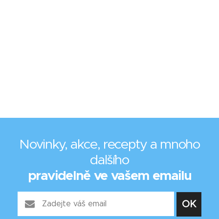
Novinky, akce, recepty a mnoho
dalšího
pravidelně ve vašem emailu