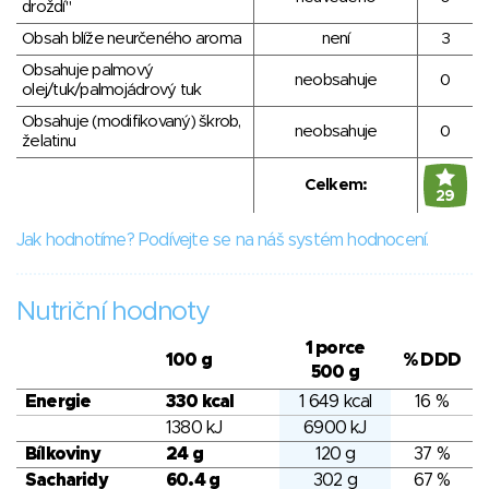
droždí"
Obsah blíže neurčeného aroma
není
3
Obsahuje palmový
neobsahuje
0
olej/tuk/palmojádrový tuk
Obsahuje (modifikovaný) škrob,
neobsahuje
0
želatinu
Celkem:
29
Jak hodnotíme? Podívejte se na náš systém hodnocení.
Nutriční hodnoty
1 porce
100 g
% DDD
500 g
Energie
330 kcal
1 649 kcal
16 %
1380 kJ
6900 kJ
Bílkoviny
24 g
120 g
37 %
Sacharidy
60.4 g
302 g
67 %