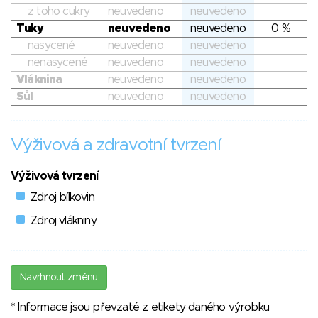
z toho cukry
neuvedeno
neuvedeno
Tuky
neuvedeno
neuvedeno
0 %
nasycené
neuvedeno
neuvedeno
nenasycené
neuvedeno
neuvedeno
Vláknina
neuvedeno
neuvedeno
Sůl
neuvedeno
neuvedeno
Výživová a zdravotní tvrzení
Výživová tvrzení
Zdroj bílkovin
Zdroj vlákniny
Navrhnout změnu
* Informace jsou převzaté z etikety daného výrobku