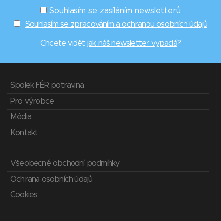
Souhlasím se zasíláním newsletterů
Souhlasím se zpracováním a ochranou osobních údajů
Chcete vidět
jak náš newsletter vypadá
?
Spolek FÉR potravina
Pro výrobce
Média
Kontakt
Všeobecné obchodní podmínky
Ochrana osobních údajů
Cookies