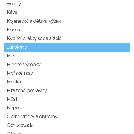
Houby
Káva
Kojenecká a dětská výživa
Koření
Kypřící prášky, soda a želé
Luštěniny
Maso
Mléčné výrobky
Mořské řasy
Mouka
Mražené potraviny
Müsli
Nápoje
Obilné vločky a obiloviny
Ochucovadla
Ořechy