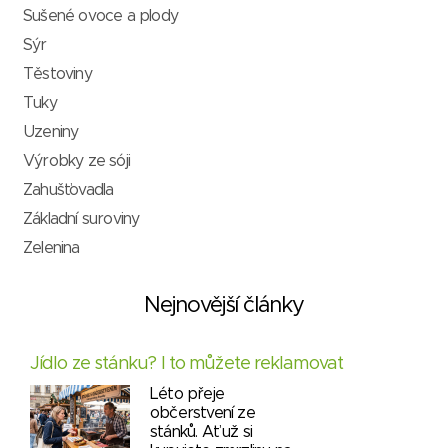
Sušené ovoce a plody
Sýr
Těstoviny
Tuky
Uzeniny
Výrobky ze sóji
Zahušťovadla
Základní suroviny
Zelenina
Nejnovější články
Jídlo ze stánku? I to můžete reklamovat
Léto přeje
občerstvení ze
stánků. Ať už si