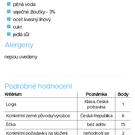
pitná voda
vaječné žloutky - 3%
ocet kvasný lihový
cukr
jedlá sůl
Alergeny
nejsou uvedeny
Podrobné hodnocení
Kritérium
Poznámka
Body
Klasa, česká
Loga
1
potravina
Konkrétní země původu/výrobce
Česká Republika
6
Éčka
bez aditiv
15
Konkrétní požadavky na složení
nehodnotí se
2