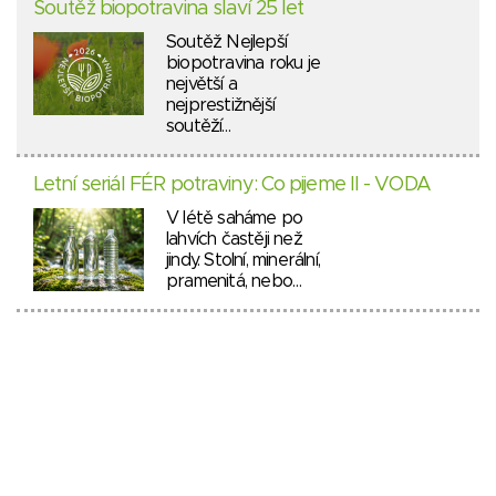
Soutěž biopotravina slaví 25 let
Soutěž Nejlepší
biopotravina roku je
největší a
nejprestižnější
soutěží…
Letní seriál FÉR potraviny: Co pijeme II - VODA
V létě saháme po
lahvích častěji než
jindy. Stolní, minerální,
pramenitá, nebo…