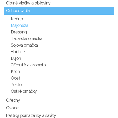
Obilné vločky a obiloviny
Ochucovadla
Kečup
Majonéza
Dressing
Tatarská omáčka
Sojová omáčka
Hořčice
Bujón
Příchutě a aromata
Křen
Ocet
Pesto
Ostré omáčky
Ořechy
Ovoce
Paštiky, pomazánky a saláty