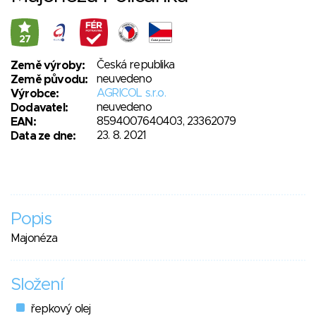
27
Česká republika
Země výroby:
neuvedeno
Země původu:
AGRICOL s.r.o.
Výrobce:
neuvedeno
Dodavatel:
8594007640403, 23362079
EAN:
23. 8. 2021
Data ze dne:
Popis
Majonéza
Složení
řepkový olej