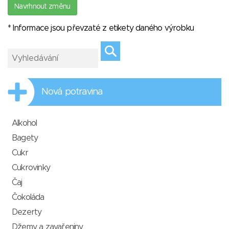
Navrhnout změnu
* Informace jsou převzaté z etikety daného výrobku
Nová potravina
Alkohol
Bagety
Cukr
Cukrovinky
Čaj
Čokoláda
Dezerty
Džemy a zavařeniny