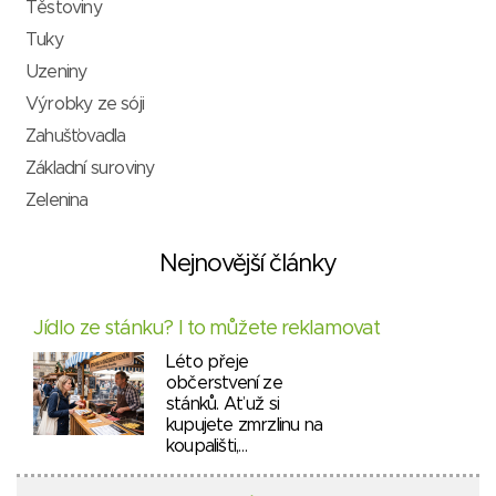
Těstoviny
Tuky
Uzeniny
Výrobky ze sóji
Zahušťovadla
Základní suroviny
Zelenina
Nejnovější články
Jídlo ze stánku? I to můžete reklamovat
Léto přeje
občerstvení ze
stánků. Ať už si
kupujete zmrzlinu na
koupališti,…