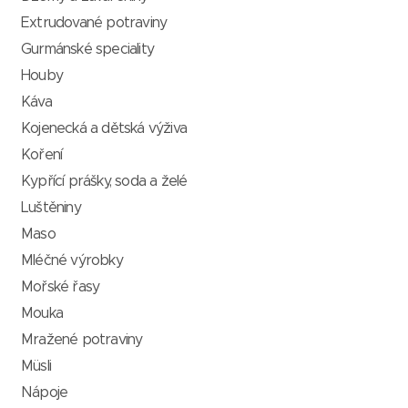
Extrudované potraviny
Gurmánské speciality
Houby
Káva
Kojenecká a dětská výživa
Koření
Kypřící prášky, soda a želé
Luštěniny
Maso
Mléčné výrobky
Mořské řasy
Mouka
Mražené potraviny
Müsli
Nápoje