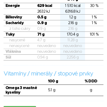
Energie
629 kcal
1 510 kcal
30 %
2632 kJ
6316.8 kJ
Bílkoviny
0.5 g
1.2 g
1 %
Sacharidy
0.9 g
2.16 g
1 %
z toho cukry
0.9 g
2.16 g
Tuky
71 g
170.4 g
101 %
nasycené
4.7 g
11.28 g
nenasycené
neuvedeno
neuvedeno
Vláknina
neuvedeno
neuvedeno
Sůl
0.94 g
2.256 g
Vitamíny / minerály / stopové prvky
100 g
% DDD
Omega 3 mastné
5.1 g
g
kyseliny