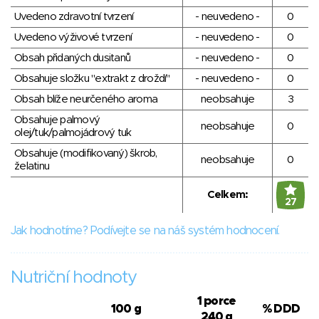
Uvedeno zdravotní tvrzení
- neuvedeno -
0
Uvedeno výživové tvrzení
- neuvedeno -
0
Obsah přidaných dusitanů
- neuvedeno -
0
Obsahuje složku "extrakt z droždí"
- neuvedeno -
0
Obsah blíže neurčeného aroma
neobsahuje
3
Obsahuje palmový
neobsahuje
0
olej/tuk/palmojádrový tuk
Obsahuje (modifikovaný) škrob,
neobsahuje
0
želatinu
Celkem:
27
Jak hodnotíme? Podívejte se na náš systém hodnocení.
Nutriční hodnoty
1 porce
100 g
% DDD
240 g