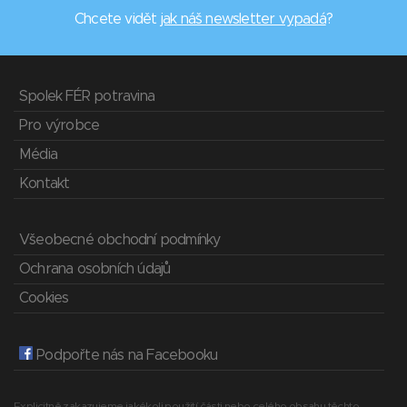
Chcete vidět
jak náš newsletter vypadá
?
Spolek FÉR potravina
Pro výrobce
Média
Kontakt
Všeobecné obchodní podmínky
Ochrana osobních údajů
Cookies
Podpořte nás na Facebooku
Explicitně zakazujeme jakékoli použití části nebo celého obsahu těchto