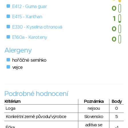
E412 - Guma guar
E415 - Xanthan
E330 - Kyselina citronová
E160a - Karoteny
Alergeny
hořčičné semínko
vejce
Podrobné hodnocení
Kritérium
Poznámka
Body
Loga
nejsou
0
Konkrétní země původu/výrobce
Slovensko
5
aditiva se
Éčka
-1