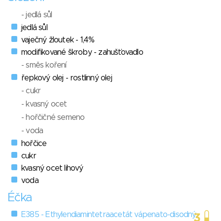
- jedlá sůl
jedlá sůl
vaječný žloutek - 1,4%
modifikované škroby - zahušťovadlo
- směs koření
řepkový olej - rostlinný olej
- cukr
- kvasný ocet
- hořčičné semeno
- voda
hořčice
cukr
kvasný ocet lihový
voda
Éčka
E385 - Ethylendiamintetraacetát vápenato-disodný