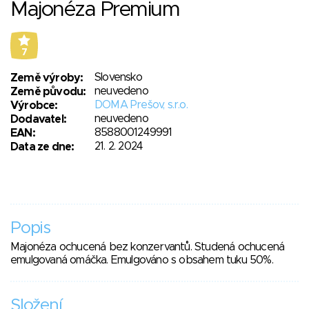
Majonéza Premium
7
Slovensko
Země výroby:
neuvedeno
Země původu:
DOMA Prešov, s.r.o.
Výrobce:
neuvedeno
Dodavatel:
8588001249991
EAN:
21. 2. 2024
Data ze dne:
Popis
Majonéza ochucená bez konzervantů. Studená ochucená
emulgovaná omáčka. Emulgováno s obsahem tuku 50%.
Složení