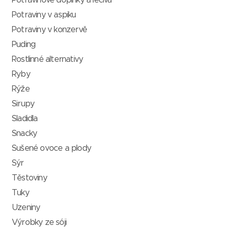
Potravinové doplňky a léčiva
Potraviny v aspiku
Potraviny v konzervě
Puding
Rostlinné alternativy
Ryby
Rýže
Sirupy
Sladidla
Snacky
Sušené ovoce a plody
Sýr
Těstoviny
Tuky
Uzeniny
Výrobky ze sóji