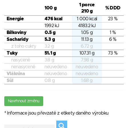
1 porce
100 g
% DDD
210 g
Energie
476 kcal
1 000 kcal
23 %
1992 kJ
4183.2 kJ
Bílkoviny
0.5 g
1.05 g
1 %
Sacharidy
5.3 g
11.13 g
6 %
z toho cukry
3.2 g
6.72 g
Tuky
51.1 g
107.31 g
73 %
nasycené
3.8 g
7.98 g
nenasycené
neuvedeno
neuvedeno
Vláknina
neuvedeno
neuvedeno
Sůl
0.8 g
1.68 g
Navrhnout změnu
* Informace jsou převzaté z etikety daného výrobku