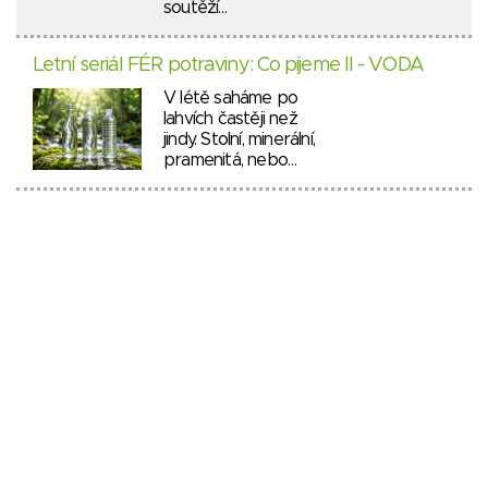
soutěží…
Letní seriál FÉR potraviny: Co pijeme II - VODA
V létě saháme po
lahvích častěji než
jindy. Stolní, minerální,
pramenitá, nebo…