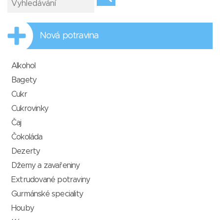
Nová potravina
Alkohol
Bagety
Cukr
Cukrovinky
Čaj
Čokoláda
Dezerty
Džemy a zavařeniny
Extrudované potraviny
Gurmánské speciality
Houby