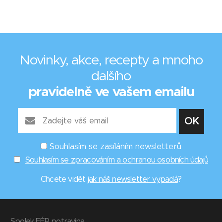
Novinky, akce, recepty a mnoho
dalšího
pravidelně ve vašem emailu
Souhlasím se zasíláním newsletterů
Souhlasím se zpracováním a ochranou osobních údajů
Chcete vidět
jak náš newsletter vypadá
?
Spolek FÉR potravina