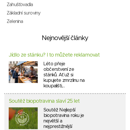
Zahušťovadla
Základní suroviny
Zelenina
Nejnovější články
Jídlo ze stánku? I to můžete reklamovat
Léto přeje
občerstvení ze
stánků. Ať už si
kupujete zmrzlinu na
koupališti,…
Soutěž biopotravina slaví 25 let
Soutěž Nejlepší
biopotravina roku je
největší a
nejprestižnější