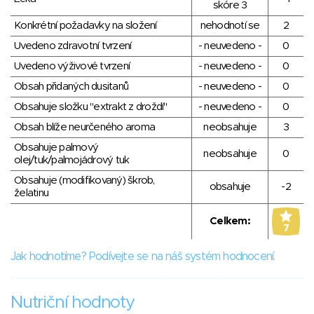
skóre 3
Konkrétní požadavky na složení
nehodnotí se
2
Uvedeno zdravotní tvrzení
- neuvedeno -
0
Uvedeno výživové tvrzení
- neuvedeno -
0
Obsah přidaných dusitanů
- neuvedeno -
0
Obsahuje složku "extrakt z droždí"
- neuvedeno -
0
Obsah blíže neurčeného aroma
neobsahuje
3
Obsahuje palmový
neobsahuje
0
olej/tuk/palmojádrový tuk
Obsahuje (modifikovaný) škrob,
obsahuje
-2
želatinu
Celkem:
7
Jak hodnotíme? Podívejte se na náš systém hodnocení.
Nutriční hodnoty