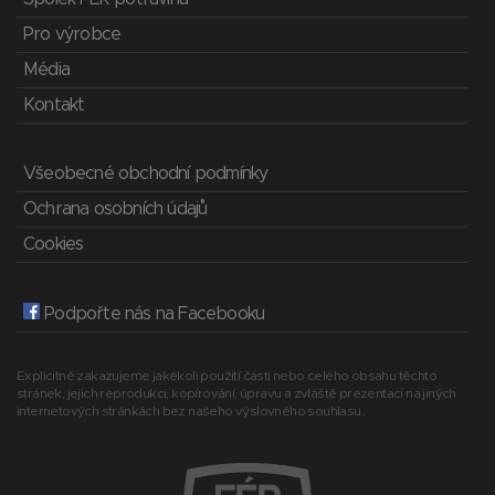
Pro výrobce
Média
Kontakt
Všeobecné obchodní podmínky
Ochrana osobních údajů
Cookies
Podpořte nás na Facebooku
Explicitně zakazujeme jakékoli použití části nebo celého obsahu těchto
stránek, jejich reprodukci, kopírování, úpravu a zvláště prezentaci na jiných
internetových stránkách bez našeho výslovného souhlasu.