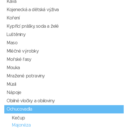
Káva
Kojenecká a dětská výživa
Koření
Kypřící prášky, soda a želé
Luštěniny
Maso
Mléčné výrobky
Mořské řasy
Mouka
Mražené potraviny
Müsli
Nápoje
Obilné vločky a obiloviny
Ochucovadla
Kečup
Majonéza