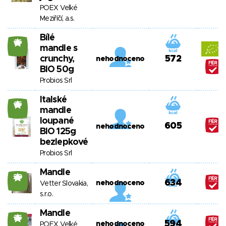
POEX Velké
Meziříčí, a.s.
Bílé
26
mandle s
crunchy,
572
nehodnoceno
BIO 50g
Probios Srl
Italské
25
mandle
loupané
605
nehodnoceno
BIO 125g
bezlepkové
Probios Srl
Mandle
20
634
nehodnoceno
Vetter Slovakia,
s.r.o.
Mandle
25
594
nehodnoceno
POEX Velké