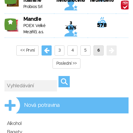
Italiane
nehodnoceno
neuvedeno
Probios Srl
Mandle
18
3
578
POEX Velké
4.3/5
Meziříčí, a.s.
<< První
3
4
5
6
Poslední >>
Nová potravina
Alkohol
Bagety