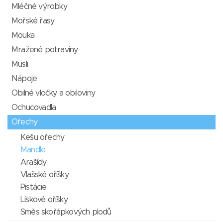
Mléčné výrobky
Mořské řasy
Mouka
Mražené potraviny
Müsli
Nápoje
Obilné vločky a obiloviny
Ochucovadla
Ořechy
Kešu ořechy
Mandle
Arašídy
Vlašské oříšky
Pistácie
Lískové oříšky
Směs skořápkových plodů