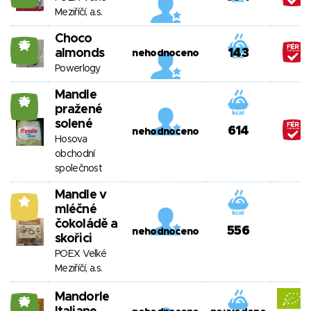
Meziříčí, a.s.
Choco
25
almonds
143
nehodnoceno
Powerlogy
Mandle
26
pražené
solené
614
nehodnoceno
Hosova
obchodní
společnost
Mandle v
8
mléčné
čokoládě a
556
nehodnoceno
skořici
POEX Velké
Meziříčí, a.s.
Mandorle
26