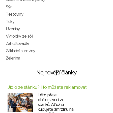
Sýr
Těstoviny
Tuky
Uzeniny
Výrobky ze sóji
Zahušťovadla
Základní suroviny
Zelenina
Nejnovější články
Jídlo ze stánku? I to můžete reklamovat
Léto přeje
občerstvení ze
stánků. Ať už si
kupujete zmrzlinu na