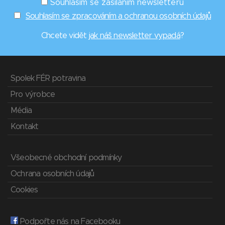
Souhlasím se zasíláním newsletterů
Souhlasím se zpracováním a ochranou osobních údajů
Chcete vidět
jak náš newsletter vypadá
?
Spolek FÉR potravina
Pro výrobce
Média
Kontakt
Všeobecné obchodní podmínky
Ochrana osobních údajů
Cookies
Podpořte nás na Facebooku