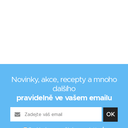
Novinky, akce, recepty a mnoho
dalšího
pravidelně ve vašem emailu