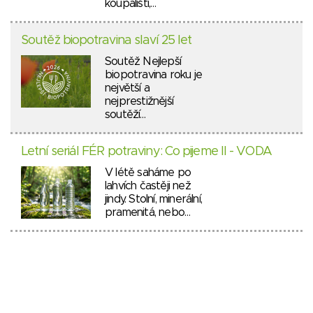
koupališti,…
Soutěž biopotravina slaví 25 let
Soutěž Nejlepší
biopotravina roku je
největší a
nejprestižnější
soutěží…
Letní seriál FÉR potraviny: Co pijeme II - VODA
V létě saháme po
lahvích častěji než
jindy. Stolní, minerální,
pramenitá, nebo…