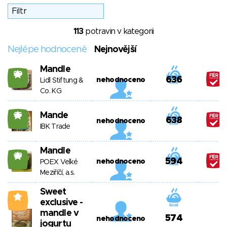
113
potravin v kategorii
Nejlépe hodnocené
Nejnovější
Mandle
20
636
nehodnoceno
Lidl Stiftung &
Co. KG
Mande
25
638
nehodnoceno
IBK Trade
Mandle
28
594
nehodnoceno
POEX Velké
Meziříčí, a.s.
Sweet
0
exclusive -
mandle v
574
nehodnoceno
jogurtu