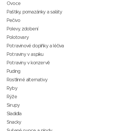
Ovoce
Paštiky, pomazánky a saláty
Pečivo
Polevy, zdobení
Polotovary
Potravinové doplňky a léčiva
Potraviny v aspiku
Potraviny v konzervě
Puding
Rostlinné alternativy
Ryby
Rýže
Sirupy
Sladidla
Snacky
Sušené ovoce a plody