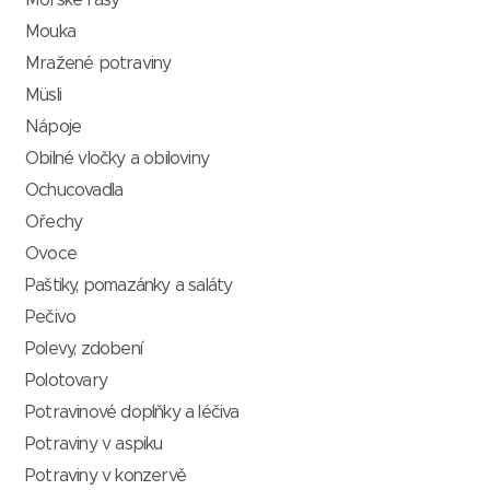
Mořské řasy
Mouka
Mražené potraviny
Müsli
Nápoje
Obilné vločky a obiloviny
Ochucovadla
Ořechy
Ovoce
Paštiky, pomazánky a saláty
Pečivo
Polevy, zdobení
Polotovary
Potravinové doplňky a léčiva
Potraviny v aspiku
Potraviny v konzervě