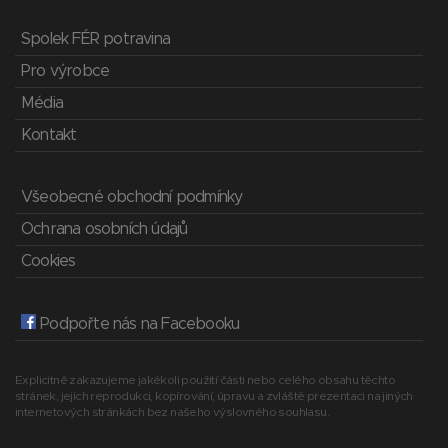
Spolek FÉR potravina
Pro výrobce
Média
Kontakt
Všeobecné obchodní podmínky
Ochrana osobních údajů
Cookies
Podpořte nás na Facebooku
Explicitně zakazujeme jakékoli použití části nebo celého obsahu těchto
stránek, jejich reprodukci, kopírování, úpravu a zvláště prezentaci na jiných
internetových stránkách bez našeho výslovného souhlasu.