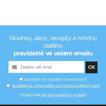
Novinky, akce, recepty a mnoho
dalšího
pravidelně ve vašem emailu
Souhlasím se zasíláním newsletterů
Souhlasím se zpracováním a ochranou osobních údajů
Chcete vidět
jak náš newsletter vypadá
?