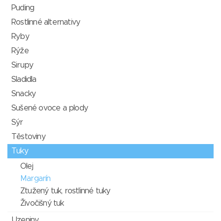
Puding
Rostlinné alternativy
Ryby
Rýže
Sirupy
Sladidla
Snacky
Sušené ovoce a plody
Sýr
Těstoviny
Tuky
Olej
Margarín
Ztužený tuk, rostlinné tuky
Živočišný tuk
Uzeniny