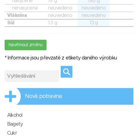
nasycené
15 g
150 g
nenasycené
neuvedeno
neuvedeno
Vláknina
neuvedeno
neuvedeno
Sůl
1.3 g
13 g
Navrhnout změnu
* Informace jsou převzaté z etikety daného výrobku
Nová potravina
Alkohol
Bagety
Cukr