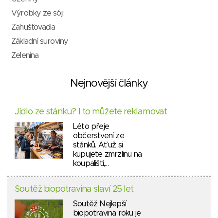
Výrobky ze sóji
Zahušťovadla
Základní suroviny
Zelenina
Nejnovější články
Jídlo ze stánku? I to můžete reklamovat
Léto přeje
občerstvení ze
stánků. Ať už si
kupujete zmrzlinu na
koupališti,…
Soutěž biopotravina slaví 25 let
Soutěž Nejlepší
biopotravina roku je