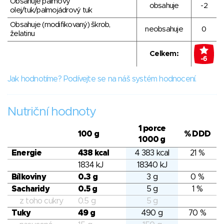
Obsahuje palmový
obsahuje
-2
olej/tuk/palmojádrový tuk
Obsahuje (modifikovaný) škrob,
neobsahuje
0
želatinu
Celkem:
-6
Jak hodnotíme? Podívejte se na náš systém hodnocení.
Nutriční hodnoty
1 porce
100 g
% DDD
1000 g
Energie
438 kcal
4 383 kcal
21 %
1834 kJ
18340 kJ
Bílkoviny
0.3 g
3 g
0 %
Sacharidy
0.5 g
5 g
1 %
z toho cukry
0.5 g
5 g
Tuky
49 g
490 g
70 %