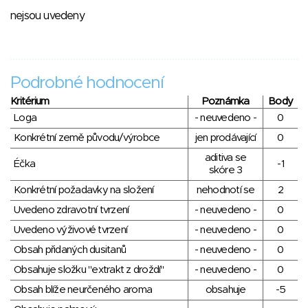
nejsou uvedeny
Podrobné hodnocení
Kritérium
Poznámka
Body
Loga
- neuvedeno -
0
Konkrétní země původu/výrobce
jen prodávající
0
aditiva se
Éčka
-1
skóre 3
Konkrétní požadavky na složení
nehodnotí se
2
Uvedeno zdravotní tvrzení
- neuvedeno -
0
Uvedeno výživové tvrzení
- neuvedeno -
0
Obsah přidaných dusitanů
- neuvedeno -
0
Obsahuje složku "extrakt z droždí"
- neuvedeno -
0
Obsah blíže neurčeného aroma
obsahuje
-5