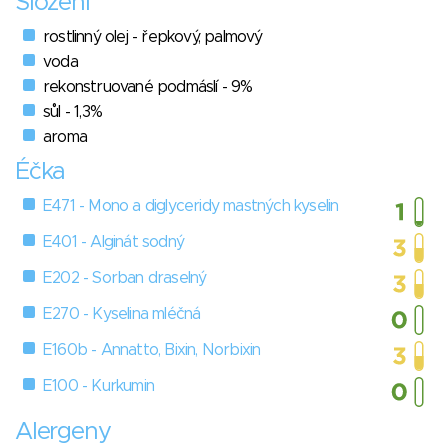
Složení
rostlinný olej - řepkový, palmový
voda
rekonstruované podmáslí - 9%
sůl - 1,3%
aroma
Éčka
E471 - Mono a diglyceridy mastných kyselin
E401 - Alginát sodný
E202 - Sorban draselný
E270 - Kyselina mléčná
E160b - Annatto, Bixin, Norbixin
E100 - Kurkumin
Alergeny