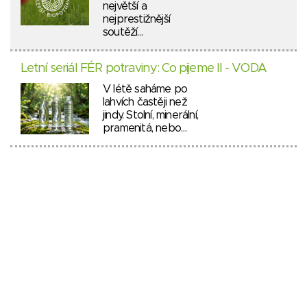
největší a
nejprestižnější
soutěží…
Letní seriál FÉR potraviny: Co pijeme II - VODA
V létě saháme po
lahvích častěji než
jindy. Stolní, minerální,
pramenitá, nebo…