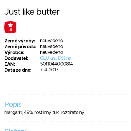
Just like butter
-6
neuvedeno
Země výroby:
neuvedeno
Země původu:
neuvedeno
Výrobce:
GLU a.s., Dýšina
Dodavatel:
5011044000814
EAN:
7. 4. 2017
Data ze dne:
Popis
margarín, 49% rostlinný tuk, roztíratelný