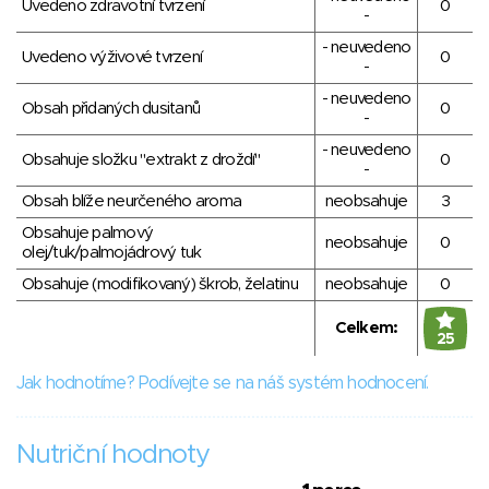
Uvedeno zdravotní tvrzení
0
-
- neuvedeno
Uvedeno výživové tvrzení
0
-
- neuvedeno
Obsah přidaných dusitanů
0
-
- neuvedeno
Obsahuje složku "extrakt z droždí"
0
-
Obsah blíže neurčeného aroma
neobsahuje
3
Obsahuje palmový
neobsahuje
0
olej/tuk/palmojádrový tuk
Obsahuje (modifikovaný) škrob, želatinu
neobsahuje
0
Celkem:
25
Jak hodnotíme? Podívejte se na náš systém hodnocení.
Nutriční hodnoty