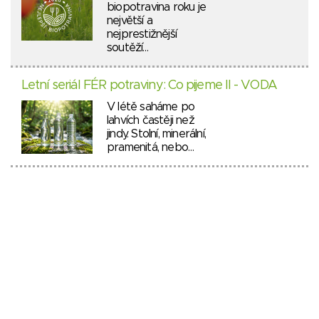
biopotravina roku je
největší a
nejprestižnější
soutěží…
Letní seriál FÉR potraviny: Co pijeme II - VODA
V létě saháme po
lahvích častěji než
jindy. Stolní, minerální,
pramenitá, nebo…