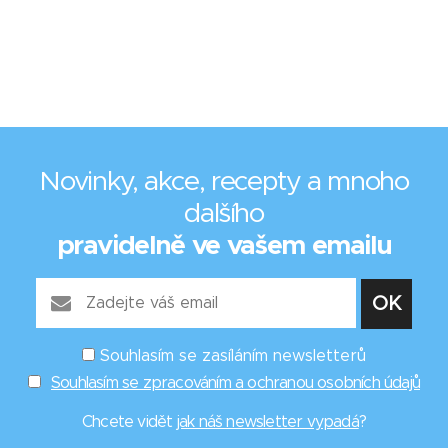
Novinky, akce, recepty a mnoho
dalšího
pravidelně ve vašem emailu
Souhlasím se zasíláním newsletterů
Souhlasím se zpracováním a ochranou osobních údajů
Chcete vidět
jak náš newsletter vypadá
?