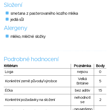
Složení
smetana z pasterovaného kozího mléka
jedlá sůl
Alergeny
mléko, mléčné složky
Podrobné hodnocení
Kritérium
Poznámka
Body
Loga
nejsou
0
Velká
Konkrétní země původu/výrobce
5
Británie
Éčka
bez aditiv
15
nehodnotí
Konkrétní požadavky na složení
2
se
- neuvedeno