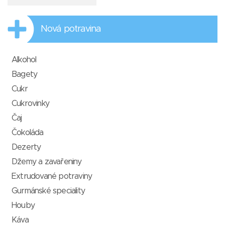
Nová potravina
Alkohol
Bagety
Cukr
Cukrovinky
Čaj
Čokoláda
Dezerty
Džemy a zavařeniny
Extrudované potraviny
Gurmánské speciality
Houby
Káva