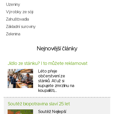
Uzeniny
Výrobky ze sóji
Zahušťovadla
Základní suroviny
Zelenina
Nejnovější články
Jídlo ze stánku? I to můžete reklamovat
Léto přeje
občerstvení ze
stánků. Ať už si
kupujete zmrzlinu na
koupališti,…
Soutěž biopotravina slaví 25 let
Soutěž Nejlepší