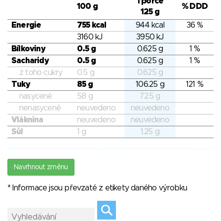
1 porce
100 g
% DDD
125 g
Energie
755 kcal
944 kcal
36 %
3160 kJ
3950 kJ
Bílkoviny
0.5 g
0.625 g
1 %
Sacharidy
0.5 g
0.625 g
1 %
z toho cukry
0.5 g
0.625 g
Tuky
85 g
106.25 g
121 %
nasycené
58 g
72.5 g
nenasycené
neuvedeno
neuvedeno
Vláknina
neuvedeno
neuvedeno
Sůl
1 g
1.25 g
Navrhnout změnu
* Informace jsou převzaté z etikety daného výrobku