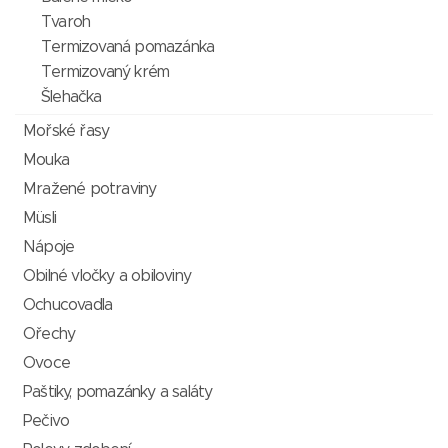
Tvaroh
Termizovaná pomazánka
Termizovaný krém
Šlehačka
Mořské řasy
Mouka
Mražené potraviny
Müsli
Nápoje
Obilné vločky a obiloviny
Ochucovadla
Ořechy
Ovoce
Paštiky, pomazánky a saláty
Pečivo