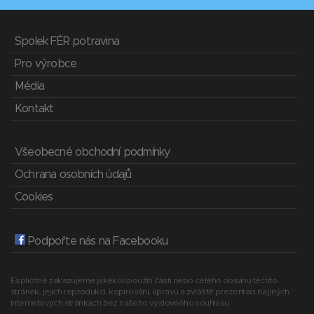
Spolek FÉR potravina
Pro výrobce
Média
Kontakt
Všeobecné obchodní podmínky
Ochrana osobních údajů
Cookies
Podpořte nás na Facebooku
Explicitně zakazujeme jakékoli použití části nebo celého obsahu těchto
stránek, jejich reprodukci, kopírování, úpravu a zvláště prezentaci na jiných
internetových stránkách bez našeho výslovného souhlasu.