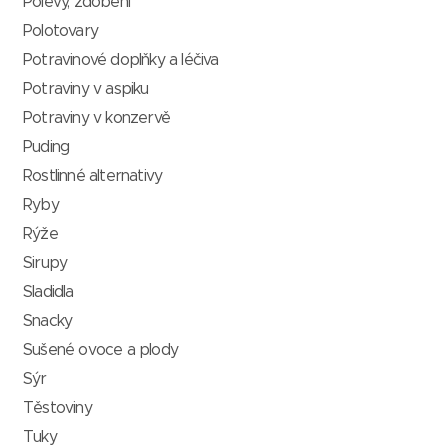
Polevy, zdobení
Polotovary
Potravinové doplňky a léčiva
Potraviny v aspiku
Potraviny v konzervě
Puding
Rostlinné alternativy
Ryby
Rýže
Sirupy
Sladidla
Snacky
Sušené ovoce a plody
Sýr
Těstoviny
Tuky