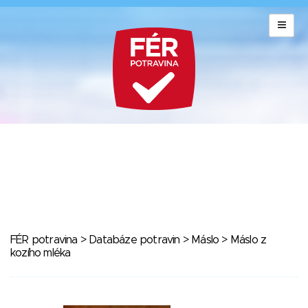
FÉR potravina
>
Databáze potravin
>
Máslo
> Máslo z
kozího mléka