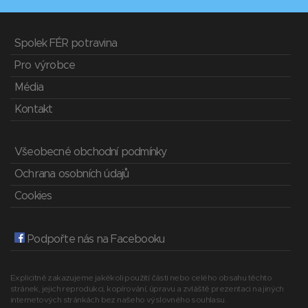
Spolek FÉR potravina
Pro výrobce
Média
Kontakt
Všeobecné obchodní podmínky
Ochrana osobních údajů
Cookies
Podpořte nás na Facebooku
Explicitně zakazujeme jakékoli použití části nebo celého obsahu těchto
stránek, jejich reprodukci, kopírování, úpravu a zvláště prezentaci na jiných
internetových stránkách bez našeho výslovného souhlasu.