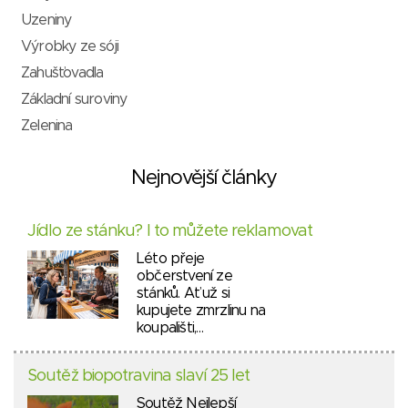
Uzeniny
Výrobky ze sóji
Zahušťovadla
Základní suroviny
Zelenina
Nejnovější články
Jídlo ze stánku? I to můžete reklamovat
Léto přeje
občerstvení ze
stánků. Ať už si
kupujete zmrzlinu na
koupališti,…
Soutěž biopotravina slaví 25 let
Soutěž Nejlepší