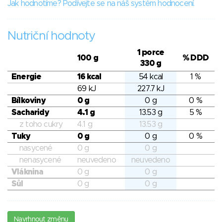
Jak hodnotíme? Podívejte se na náš systém hodnocení.
Nutriční hodnoty
1 porce
100 g
% DDD
330 g
Energie
16 kcal
54 kcal
1 %
69 kJ
227.7 kJ
Bílkoviny
0 g
0 g
0 %
Sacharidy
4.1 g
13.53 g
5 %
z toho cukry
4.1 g
13.53 g
Tuky
0 g
0 g
0 %
nasycené
0 g
0 g
nenasycené
neuvedeno
neuvedeno
Vláknina
0 g
0 g
Sůl
0 g
0 g
Navrhnout změnu