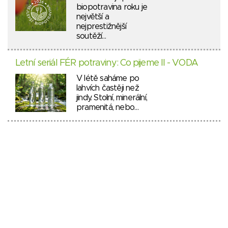
biopotravina roku je
největší a
nejprestižnější
soutěží…
Letní seriál FÉR potraviny: Co pijeme II - VODA
V létě saháme po
lahvích častěji než
jindy. Stolní, minerální,
pramenitá, nebo…