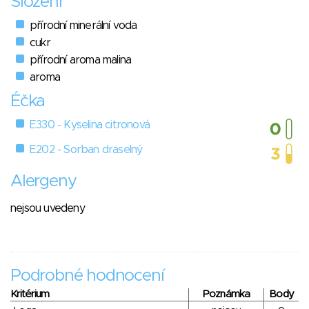
Složení
přírodní minerální voda
cukr
přírodní aroma malina
aroma
Éčka
E330 - Kyselina citronová
E202 - Sorban draselný
Alergeny
nejsou uvedeny
Podrobné hodnocení
Kritérium
Poznámka
Body