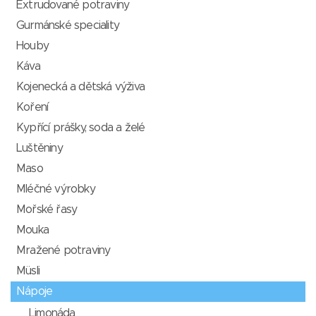
Extrudované potraviny
Gurmánské speciality
Houby
Káva
Kojenecká a dětská výživa
Koření
Kypřící prášky, soda a želé
Luštěniny
Maso
Mléčné výrobky
Mořské řasy
Mouka
Mražené potraviny
Müsli
Nápoje
Limonáda