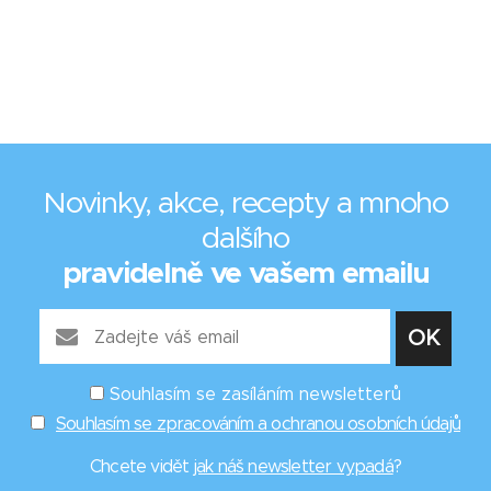
Novinky, akce, recepty a mnoho
dalšího
pravidelně ve vašem emailu
Souhlasím se zasíláním newsletterů
Souhlasím se zpracováním a ochranou osobních údajů
Chcete vidět
jak náš newsletter vypadá
?