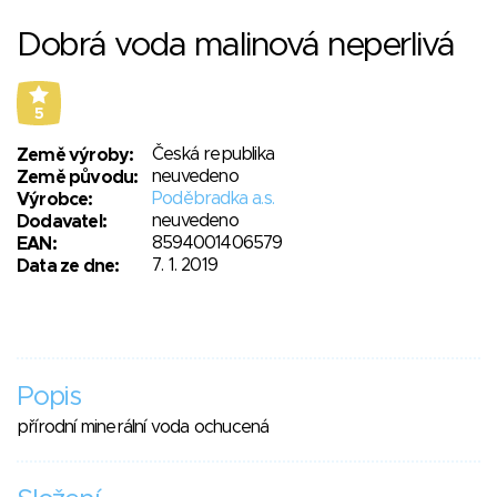
Dobrá voda malinová neperlivá
5
Česká republika
Země výroby:
neuvedeno
Země původu:
Poděbradka a.s.
Výrobce:
neuvedeno
Dodavatel:
8594001406579
EAN:
7. 1. 2019
Data ze dne:
Popis
přírodní minerální voda ochucená