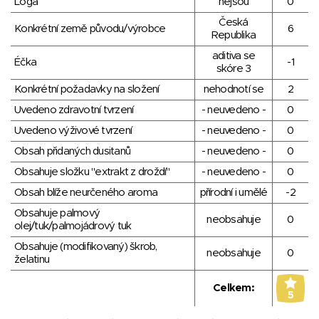
Loga
nejsou
0
Česká
Konkrétní země původu/výrobce
6
Republika
aditiva se
Éčka
-1
skóre 3
Konkrétní požadavky na složení
nehodnotí se
2
Uvedeno zdravotní tvrzení
- neuvedeno -
0
Uvedeno výživové tvrzení
- neuvedeno -
0
Obsah přidaných dusitanů
- neuvedeno -
0
Obsahuje složku "extrakt z droždí"
- neuvedeno -
0
Obsah blíže neurčeného aroma
přírodní i umělé
-2
Obsahuje palmový
neobsahuje
0
olej/tuk/palmojádrový tuk
Obsahuje (modifikovaný) škrob,
neobsahuje
0
želatinu
Celkem:
5