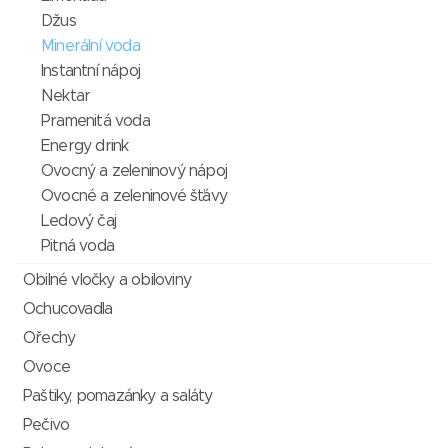
Džus
Minerální voda
Instantní nápoj
Nektar
Pramenitá voda
Energy drink
Ovocný a zeleninový nápoj
Ovocné a zeleninové šťávy
Ledový čaj
Pitná voda
Obilné vločky a obiloviny
Ochucovadla
Ořechy
Ovoce
Paštiky, pomazánky a saláty
Pečivo