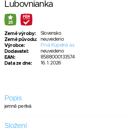
Lubovnianka
25
Slovensko
Země výroby:
neuvedeno
Země původu:
Prvá Kúpelná a.s.
Výrobce:
neuvedeno
Dodavatel:
8588000133574
EAN:
16. 1. 2026
Data ze dne:
Popis
jemně perlivá
Složení