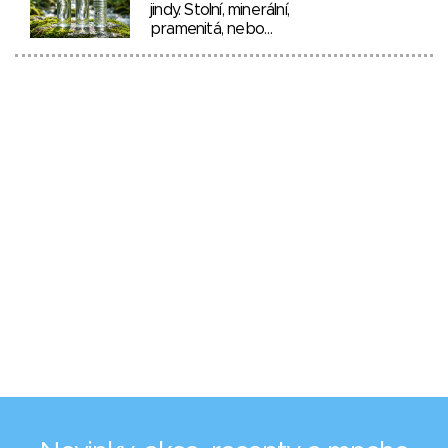
jindy. Stolní, minerální,
pramenitá, nebo…