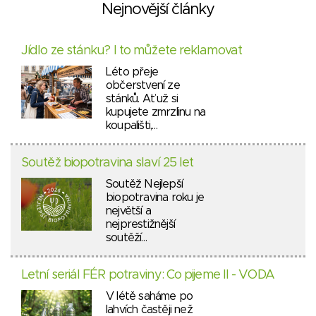
Nejnovější články
Jídlo ze stánku? I to můžete reklamovat
Léto přeje
občerstvení ze
stánků. Ať už si
kupujete zmrzlinu na
koupališti,…
Soutěž biopotravina slaví 25 let
Soutěž Nejlepší
biopotravina roku je
největší a
nejprestižnější
soutěží…
Letní seriál FÉR potraviny: Co pijeme II - VODA
V létě saháme po
lahvích častěji než