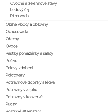
Ovocné a zeleninové šťávy
Ledový čaj
Pitná voda
Obilné vločky a obiloviny
Ochucovadla
Ořechy
Ovoce
Paštiky, pomazánky a saláty
Pečivo
Polevy, zdobení
Polotovary
Potravinové doplňky a léčiva
Potraviny v aspiku
Potraviny v konzervě
Puding
Rostlinné alternativy