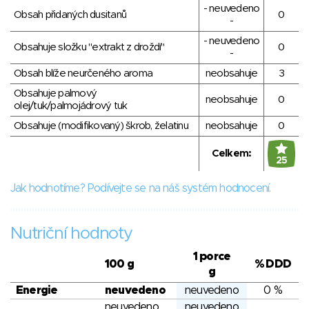
- neuvedeno
Obsah přidaných dusitanů
0
-
- neuvedeno
Obsahuje složku "extrakt z droždí"
0
-
Obsah blíže neurčeného aroma
neobsahuje
3
Obsahuje palmový
neobsahuje
0
olej/tuk/palmojádrový tuk
Obsahuje (modifikovaný) škrob, želatinu
neobsahuje
0
Celkem:
25
Jak hodnotíme? Podívejte se na náš systém hodnocení.
Nutriční hodnoty
1 porce
100 g
% DDD
g
Energie
neuvedeno
neuvedeno
0 %
neuvedeno
neuvedeno