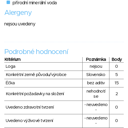
přírodní minerální voda
Alergeny
nejsou uvedeny
Podrobné hodnocení
Kritérium
Poznámka
Body
Loga
nejsou
0
Konkrétní země původu/výrobce
Slovensko
5
Éčka
bez aditiv
15
nehodnotí
Konkrétní požadavky na složení
2
se
- neuvedeno
Uvedeno zdravotní tvrzení
0
-
- neuvedeno
Uvedeno výživové tvrzení
0
-