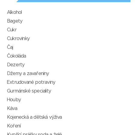
Alkohol
Bagety
Cukr
Cukrovinky
Čaj
Čokoláda
Dezerty
Džemy a zavařeniny
Extrudované potraviny
Gurmánské speciality
Houby
Káva
Kojenecká a dětská výživa
Koření
Kypřící prášky, soda a želé