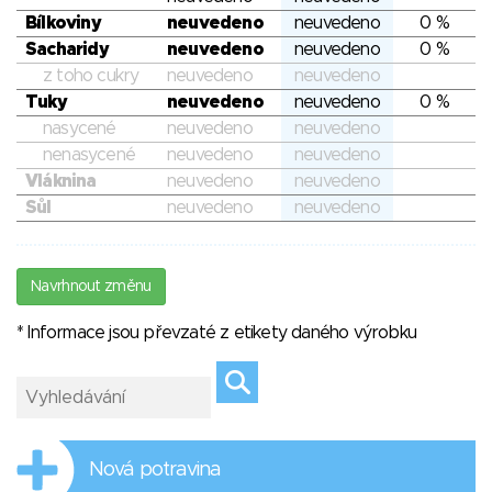
Bílkoviny
neuvedeno
neuvedeno
0 %
Sacharidy
neuvedeno
neuvedeno
0 %
z toho cukry
neuvedeno
neuvedeno
Tuky
neuvedeno
neuvedeno
0 %
nasycené
neuvedeno
neuvedeno
nenasycené
neuvedeno
neuvedeno
Vláknina
neuvedeno
neuvedeno
Sůl
neuvedeno
neuvedeno
Navrhnout změnu
* Informace jsou převzaté z etikety daného výrobku
Nová potravina