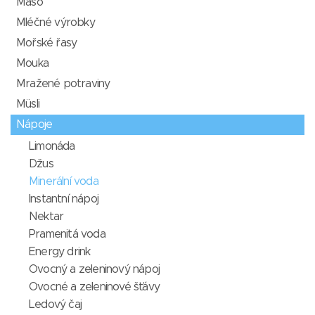
Maso
Mléčné výrobky
Mořské řasy
Mouka
Mražené potraviny
Müsli
Nápoje
Limonáda
Džus
Minerální voda
Instantní nápoj
Nektar
Pramenitá voda
Energy drink
Ovocný a zeleninový nápoj
Ovocné a zeleninové šťávy
Ledový čaj