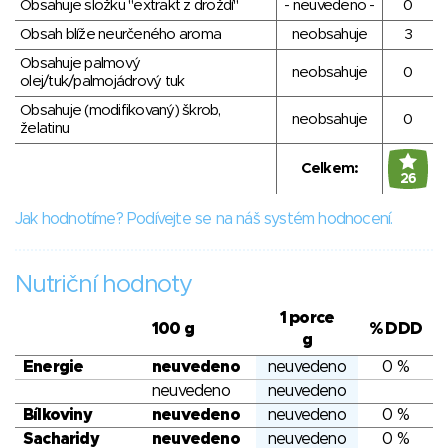
Obsahuje složku "extrakt z droždí"
- neuvedeno -
0
Obsah blíže neurčeného aroma
neobsahuje
3
Obsahuje palmový
neobsahuje
0
olej/tuk/palmojádrový tuk
Obsahuje (modifikovaný) škrob,
neobsahuje
0
želatinu
Celkem:
26
Jak hodnotíme? Podívejte se na náš systém hodnocení.
Nutriční hodnoty
1 porce
100 g
% DDD
g
Energie
neuvedeno
neuvedeno
0 %
neuvedeno
neuvedeno
Bílkoviny
neuvedeno
neuvedeno
0 %
Sacharidy
neuvedeno
neuvedeno
0 %