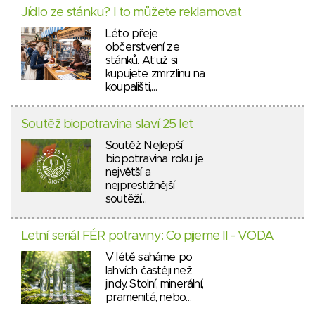
Jídlo ze stánku? I to můžete reklamovat
Léto přeje
občerstvení ze
stánků. Ať už si
kupujete zmrzlinu na
koupališti,…
Soutěž biopotravina slaví 25 let
Soutěž Nejlepší
biopotravina roku je
největší a
nejprestižnější
soutěží…
Letní seriál FÉR potraviny: Co pijeme II - VODA
V létě saháme po
lahvích častěji než
jindy. Stolní, minerální,
pramenitá, nebo…