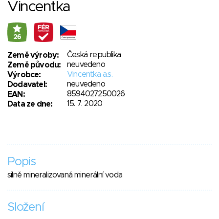
Vincentka
26
Česká republika
Země výroby:
neuvedeno
Země původu:
Vincentka a.s.
Výrobce:
neuvedeno
Dodavatel:
8594027250026
EAN:
15. 7. 2020
Data ze dne:
Popis
silně mineralizovaná minerální voda
Složení