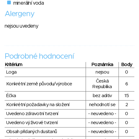
minerální voda
Alergeny
nejsou uvedeny
Podrobné hodnocení
Kritérium
Poznámka
Body
Loga
nejsou
0
Česká
Konkrétní země původu/výrobce
6
Republika
Éčka
bez aditiv
15
Konkrétní požadavky na složení
nehodnotí se
2
Uvedeno zdravotní tvrzení
- neuvedeno -
0
Uvedeno výživové tvrzení
- neuvedeno -
0
Obsah přidaných dusitanů
- neuvedeno -
0