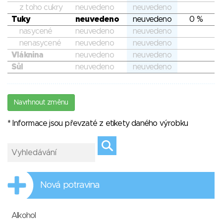
z toho cukry
neuvedeno
neuvedeno
Tuky
neuvedeno
neuvedeno
0 %
nasycené
neuvedeno
neuvedeno
nenasycené
neuvedeno
neuvedeno
Vláknina
neuvedeno
neuvedeno
Sůl
neuvedeno
neuvedeno
Navrhnout změnu
* Informace jsou převzaté z etikety daného výrobku
Nová potravina
Alkohol