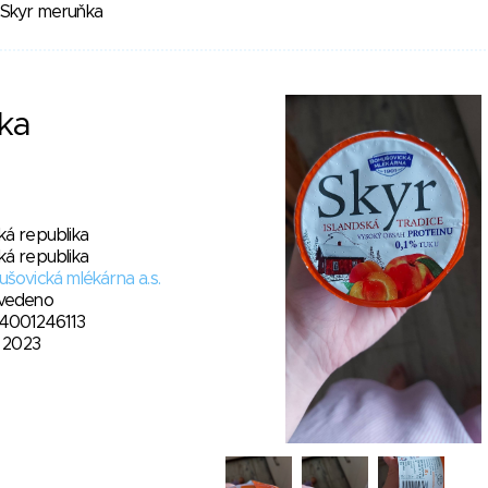
Skyr meruňka
ka
ká republika
ká republika
šovická mlékárna a.s.
vedeno
4001246113
. 2023