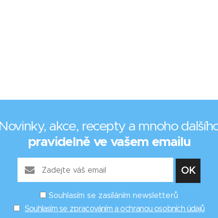
Novinky, akce, recepty a mnoho dalšíh
pravidelně ve vašem emailu
Souhlasím se zasíláním newsletterů
Souhlasím se zpracováním a ochranou osobních údajů