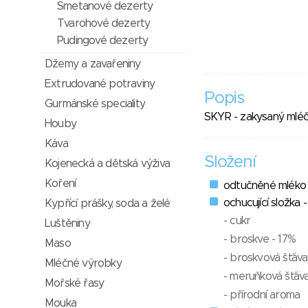
Smetanové dezerty
Tvarohové dezerty
Pudingové dezerty
Džemy a zavařeniny
Extrudované potraviny
Popis
Gurmánské speciality
SKYR - zakysaný mléčn
Houby
Káva
Složení
Kojenecká a dětská výživa
Koření
odtučněné mléko
ochucující složka 
Kypřící prášky, soda a želé
- cukr
Luštěniny
- broskve - 17%
Maso
- broskvová šťáva
Mléčné výrobky
- meruňková šťáv
Mořské řasy
- přírodní aroma
Mouka