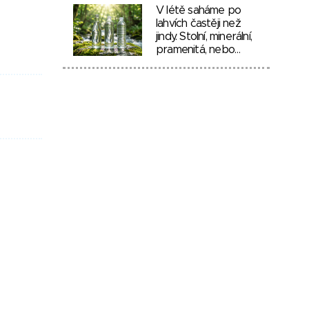
V létě saháme po
lahvích častěji než
jindy. Stolní, minerální,
pramenitá, nebo…