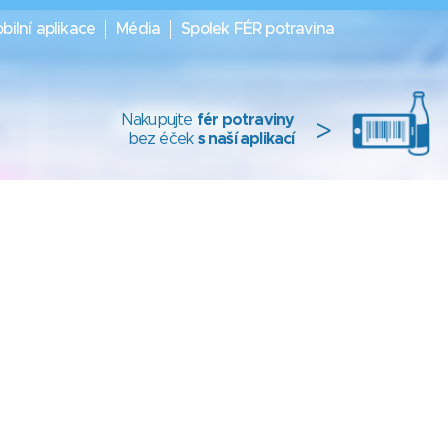
bilní aplikace
Média
Spolek FÉR potravina
Nakupujte
fér potraviny
>
bez éček
s naší aplikací