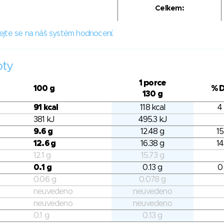
Celkem:
ejte se na náš systém hodnocení.
oty
1 porce
100 g
% 
130 g
91 kcal
118 kcal
4
381 kJ
495.3 kJ
9.6 g
12.48 g
15
12.6 g
16.38 g
14
12.1 g
15.73 g
0.1 g
0.13 g
0
0.06 g
0.078 g
neuvedeno
neuvedeno
neuvedeno
neuvedeno
0.1 g
0.13 g