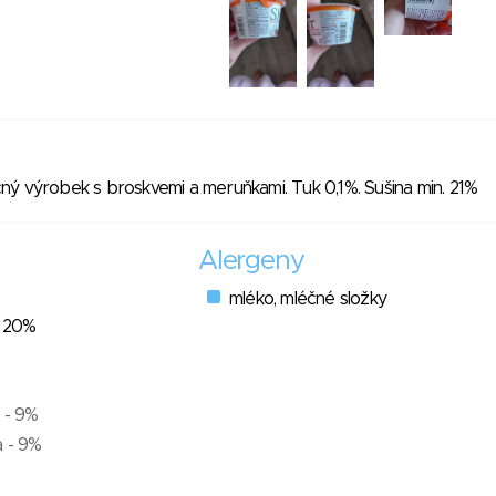
ý výrobek s broskvemi a meruňkami. Tuk 0,1%. Sušina min. 21%
Alergeny
mléko, mléčné složky
- 20%
 - 9%
a - 9%