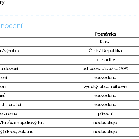
ry
nocení
Poznámka
Klasa
du/výrobce
Česká Republika
bez aditiv
a složení
ochucovací složka 20%
zení
- neuvedeno -
ení
vysoký obsah bílkovin
anů
- neuvedeno -
kt z droždí"
- neuvedeno -
ho aroma
přírodní
/tuk/palmojádrový tuk
neobsahuje
) škrob, želatinu
neobsahuje