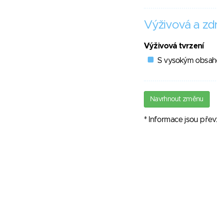
Výživová a zdr
Výživová tvrzení
S vysokým obsahe
Navrhnout změnu
* Informace jsou pře