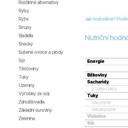
Rostlinné alternativy
Ryby
Rýže
Jak hodnotíme? Podív
Sirupy
Sladidla
Nutriční hodn
Snacky
Sušené ovoce a plody
Sýr
Energie
Těstoviny
Bílkoviny
Tuky
Sacharidy
Uzeniny
z toho cukry
Výrobky ze sóji
Tuky
Zahušťovadla
nasycené
nenasycené
Základní suroviny
Vláknina
Zelenina
Sůl