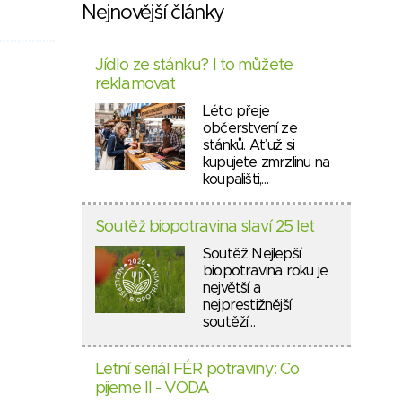
Nejnovější články
Jídlo ze stánku? I to můžete
reklamovat
Léto přeje
občerstvení ze
stánků. Ať už si
kupujete zmrzlinu na
koupališti,…
Soutěž biopotravina slaví 25 let
Soutěž Nejlepší
biopotravina roku je
největší a
nejprestižnější
soutěží…
Letní seriál FÉR potraviny: Co
pijeme II - VODA