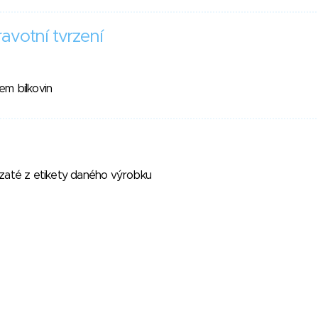
avotní tvrzení
m bílkovin
vzaté z etikety daného výrobku