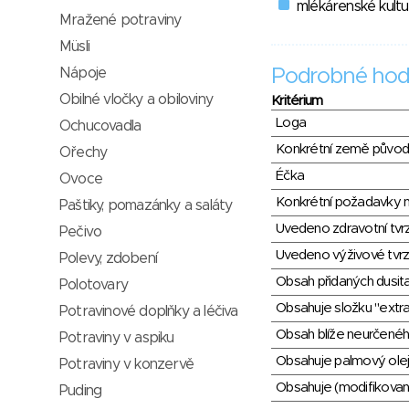
mlékárenské kultu
Mražené potraviny
Müsli
Nápoje
Podrobné hod
Obilné vločky a obiloviny
Kritérium
Loga
Ochucovadla
Konkrétní země půvo
Ořechy
Éčka
Ovoce
Konkrétní požadavky n
Paštiky, pomazánky a saláty
Uvedeno zdravotní tvr
Pečivo
Uvedeno výživové tvrz
Polevy, zdobení
Obsah přidaných dusit
Polotovary
Obsahuje složku "extra
Potravinové doplňky a léčiva
Obsah blíže neurčené
Potraviny v aspiku
Obsahuje palmový olej
Potraviny v konzervě
Obsahuje (modifikovaný
Puding