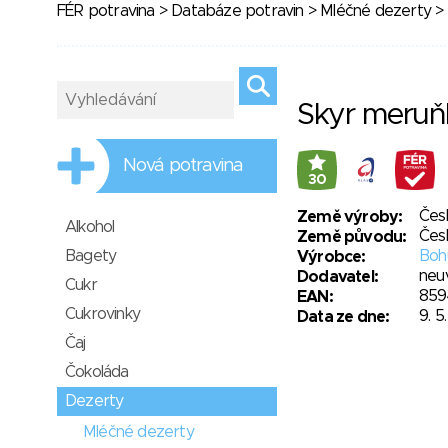
FÉR potravina
>
Databáze potravin
>
Mléčné dezerty
> 
Skyr meruň
Nová potravina
30
Čes
Země výroby:
Alkohol
Čes
Země původu:
Bagety
Bohu
Výrobce:
neu
Dodavatel:
Cukr
859
EAN:
Cukrovinky
9. 5
Data ze dne:
Čaj
Čokoláda
Dezerty
Mléčné dezerty